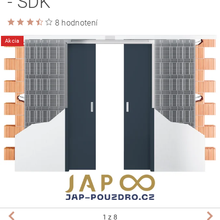
- SDK
8 hodnotení
Akcia
1
z 8