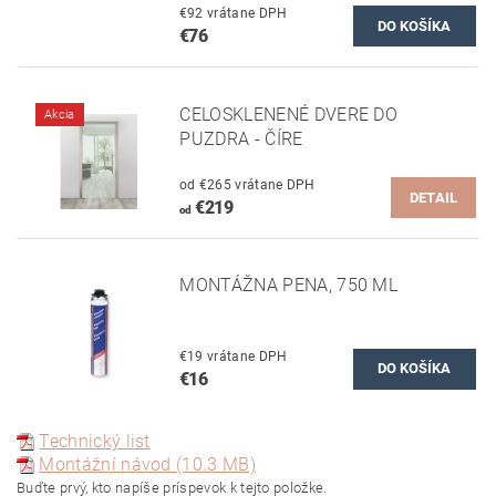
€92 vrátane DPH
€76
CELOSKLENENÉ DVERE DO
Akcia
PUZDRA - ČÍRE
od €265 vrátane DPH
DETAIL
€219
od
MONTÁŽNA PENA, 750 ML
€19 vrátane DPH
€16
Technický list
Montážní návod (10.3 MB)
Buďte prvý, kto napíše príspevok k tejto položke.