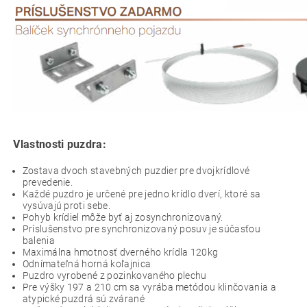
Vlastnosti puzdra:
Zostava dvoch stavebných puzdier pre dvojkrídlové
prevedenie.
Každé puzdro je určené pre jedno krídlo dverí, ktoré sa
vysúvajú proti sebe.
Pohyb krídiel môže byť aj zosynchronizovaný.
Príslušenstvo pre synchronizovaný posuv je súčasťou
balenia
Maximálna hmotnosť dverného krídla 120kg
Odnímateľná horná koľajnica
Puzdro vyrobené z pozinkovaného plechu
Pre výšky 197 a 210 cm sa vyrába metódou klinčovania a
atypické puzdrá sú zvárané