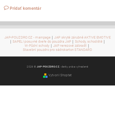
Pridať komentár
|
JAP-POUZDRO.CZ - mainpage
JAP skryté zárubně AKTIVE EMOTIVE
|
|
|
SAPELI posuvné dveře do pouzdra JAP
Schody, schodiště
|
|
W-Půdní schody
JAP nerezové zábradlí
Stavební pouzdro pro sádrokarton STANDARD
2026 ©
JAP-POUZDRO.CZ
, všetky práva vyhradené
Vytvoril Shoptet