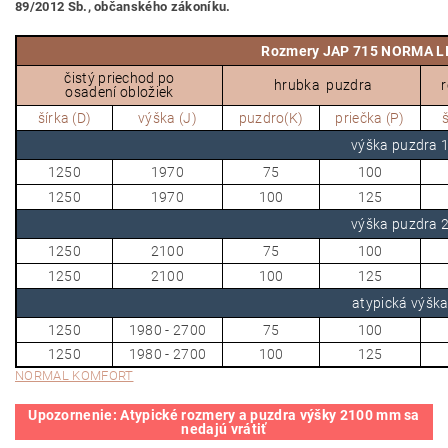
89/2012 Sb., občanského zákoníku.
Rozmery JAP 715 NORMA L
č
istý priechod po
hrubka
puzdra
r
osadení obložiek
šírka (D)
výška (J)
puzdro(K)
priečka (P)
š
výška puzdra
1250
1970
75
100
1250
1970
100
125
výška puzdra
1250
2100
75
100
1250
2100
100
125
atypická výšk
1250
1980 - 2700
75
100
1250
1980 - 2700
100
125
NORMAL KOMFORT
U
pozornenie: Atypické rozmery a puzdra výšky 2100 mm sa
nedajú vrátiť