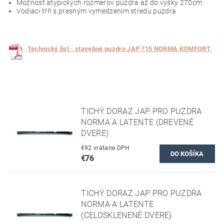
Možnosť atypických rozmerov púzdra až do výšky 270cm
Vodiaci tŕň s presným vymedzením stredu puzdra
Technický list - stavebné puzdro JAP 715 NORMA KOMFORT
TICHÝ DORAZ JAP PRO PUZDRA
NORMA A LATENTE (DREVENÉ
DVERE)
€92 vrátane DPH
€76
TICHÝ DORAZ JAP PRO PUZDRA
NORMA A LATENTE
(CELOSKLENENÉ DVERE)