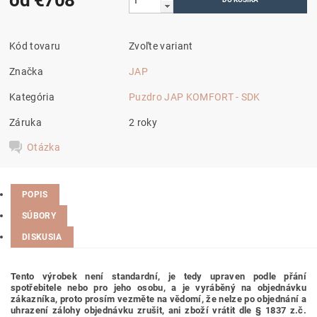
Kód tovaru
Zvoľte variant
Značka
JAP
Kategória
Puzdro JAP KOMFORT - SDK
Záruka
2 roky
Otázka
POPIS
SÚBORY
DISKUSIA
Tento výrobek není standardní, je tedy
upraven podle přání
spotřebitele nebo pro jeho osobu,
a je vyráběný na objednávku
zákazníka, proto prosím vezměte na vědomí, že nelze po objednání a
uhrazení zálohy objednávku zrušit, ani zboží vrátit dle § 1837 z.č.