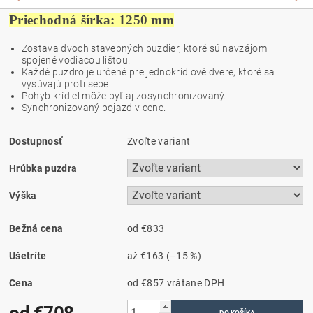
Priechodná šírka: 1250 mm
Zostava dvoch stavebných puzdier, ktoré sú navzájom
spojené vodiacou lištou.
Každé puzdro je určené pre jednokrídlové dvere, ktoré sa
vysúvajú proti sebe.
Pohyb krídiel môže byť aj zosynchronizovaný.
Synchronizovaný pojazd v cene.
Dostupnosť
Zvoľte variant
Hrúbka puzdra
Výška
Bežná cena
od €833
Ušetríte
až
€163
(–15 %)
Cena
od €857
vrátane DPH
od €708