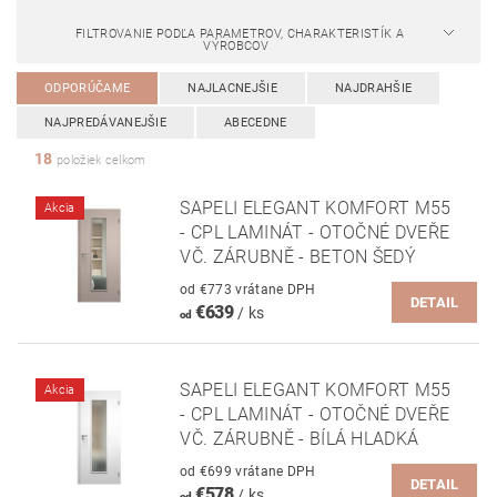
FILTROVANIE PODĽA PARAMETROV, CHARAKTERISTÍK A
VÝROBCOV
ODPORÚČAME
NAJLACNEJŠIE
NAJDRAHŠIE
NAJPREDÁVANEJŠIE
ABECEDNE
18
položiek celkom
SAPELI ELEGANT KOMFORT M55
Akcia
- CPL LAMINÁT - OTOČNÉ DVEŘE
VČ. ZÁRUBNĚ - BETON ŠEDÝ
od €773 vrátane DPH
DETAIL
€639
/ ks
od
SAPELI ELEGANT KOMFORT M55
Akcia
- CPL LAMINÁT - OTOČNÉ DVEŘE
VČ. ZÁRUBNĚ - BÍLÁ HLADKÁ
od €699 vrátane DPH
DETAIL
€578
/ ks
od