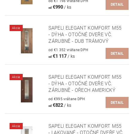
od €1 198 vrátane DPH
DETAIL
€990
/ ks
od
SAPELI ELEGANT KOMFORT M55
Akcia
- DÝHA - OTOČNÉ DVEŘE VČ.
ZÁRUBNĚ - DUB TRÁMOVÝ
od €1 352 vrátane DPH
DETAIL
€1 117
/ ks
od
SAPELI ELEGANT KOMFORT M55
Akcia
- DÝHA - OTOČNÉ DVEŘE VČ.
ZÁRUBNĚ - OŘECH AMERICKÝ
od €995 vrátane DPH
DETAIL
€822
/ ks
od
SAPELI ELEGANT KOMFORT M55
Akcia
- LAKOVANÉ - OTOČNÉ DVEŘE VČ.