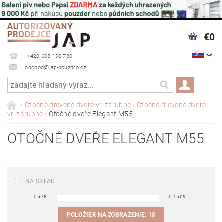
€0
+420 603 150 730
obchod@jap-pouzdro.cz
Otočné drevené dvere vr. zárubne
Otočné drevené dvere
vr. zárubne
Otočné dveře Elegant M55
OTOČNÉ DVEŘE ELEGANT M55
NA SKLADE
€
578
€
1509
POLOŽIEK NA ZOBRAZENIE:
18