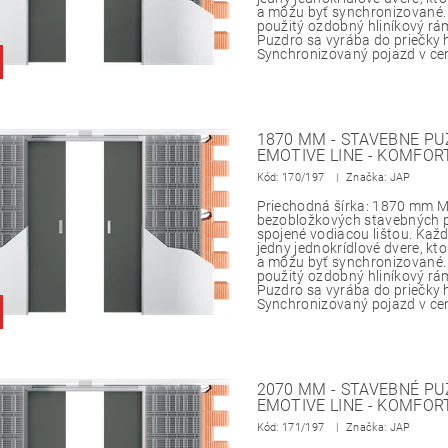
a môžu byť synchronizované
použitý ozdobný hliníkový rá
Puzdro sa vyrába do priečky
Synchronizovaný pojazd v ce
1870 MM - STAVEBNE PU
EMOTIVE LINE - KOMFOR
Kód:
170/197
Značka: JAP
Priechodná šírka: 1870 mm M
bezobložkových stavebných p
spojené vodiacou lištou. Každ
jedny jednokrídlové dvere, kto
a môžu byť synchronizované
použitý ozdobný hliníkový rá
Puzdro sa vyrába do priečky
Synchronizovaný pojazd v ce
2070 MM - STAVEBNÉ PU
EMOTIVE LINE - KOMFOR
Kód:
171/197
Značka: JAP