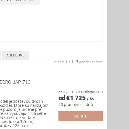
STÍK A VÝROBCOV
ABECEDNE
1
1
7
Stránka
z
-
položiek celkom
ZDRO JAP 713
T
od €2 087
/ ks
vrátane DPH
od €1 725
/ ks
odel je zostavou dvoch
10 pracovních dnů
uzdier, ktoré sú navzájom
é puzdro je určené pre
ré sa vysúvajú proti sebe
DETAIL
. Namiesto zárubne
mček (šírka 17mm).
 hrúbky 125 mm.