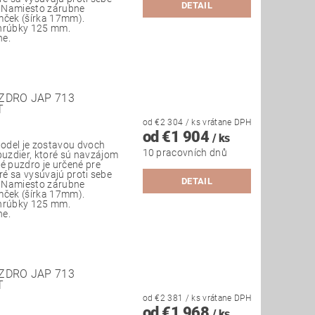
DETAIL
. Namiesto zárubne
mček (šírka 17mm).
 hrúbky 125 mm.
ne.
ZDRO JAP 713
T
od €2 304
/ ks
vrátane DPH
od €1 904
/ ks
odel je zostavou dvoch
10 pracovních dnů
uzdier, ktoré sú navzájom
é puzdro je určené pre
ré sa vysúvajú proti sebe
DETAIL
. Namiesto zárubne
mček (šírka 17mm).
 hrúbky 125 mm.
ne.
ZDRO JAP 713
T
od €2 381
/ ks
vrátane DPH
od €1 968
/ ks