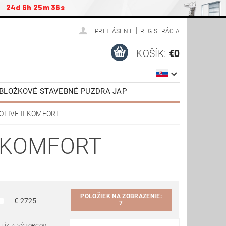
:
24d 6h 25m 36s
|
PRIHLÁSENIE
REGISTRÁCIA
KOŠÍK:
€0
ZOBLOŽKOVÉ STAVEBNÉ PUZDRA JAP
ENSTVO
PODKROVNÉ SCHODY JAP
OTIVE II KOMFORT
NÉ DVERE VR. ZÁRUBNE
I KOMFORT
TIAHNUTIE
VIDEONÁVODY
POLOŽIEK NA ZOBRAZENIE:
€
2725
7