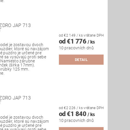
ne.
ZDRO JAP 713
T
od €2 149
/ ks
vrátane DPH
od €1 776
/ ks
odel je zostavou dvoch
10 pracovních dnů
uzdier, ktoré sú navzájom
é puzdro je určené pre
ré sa vysúvajú proti sebe
DETAIL
. Namiesto zárubne
mček (šírka 17mm).
 hrúbky 125 mm.
ne.
ZDRO JAP 713
T
od €2 226
/ ks
vrátane DPH
od €1 840
/ ks
odel je zostavou dvoch
10 pracovních dnů
uzdier, ktoré sú navzájom
é puzdro je určené pre
ré sa vysúvajú proti sebe