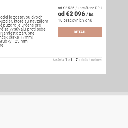
T
od €2 536
/ ks
vrátane DPH
od €2 096
/ ks
odel je zostavou dvoch
10 pracovních dnů
uzdier, ktoré sú navzájom
é puzdro je určené pre
ré sa vysúvajú proti sebe
DETAIL
. Namiesto zárubne
mček (šírka 17mm).
 hrúbky 125 mm.
ne.
1
1
7
Stránka
z
-
položiek celkom