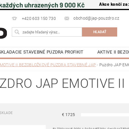
Akce končí za
obchod@jap-pouzdro.cz
+420 603 150 730
SKLADACIE STAVEBNÉ PUZDRA PROFIKIT
AKTIVE II BE
É JAP
LATENTE PUZDRA STAVEBNÉ JAP
PRÍSLUŠ
MOTIVE II BEZOBLOŽKOVÉ PUZDRA STAVEBNÉ JAP
Puzdro JAP EM
POSUVNÉ DVERE DO PÚZDRA JAP
OTOČNÉ DREVE
ZDRO JAP EMOTIVE I
OCHRANA OSOBNÍCH ÚDAJŮ
NAPÍŠTE NÁM
NA S
KY
KONTAKTY
SKLADE
€
1725