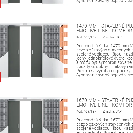
Synchronizovaný pojazd v ce
1470 MM - STAVEBNÉ PU
EMOTIVE LINE - KOMFOR
Kód:
168/197
Značka: JAP
Priechodná šírka: 1470 mm M
bezobložkových stavebných p
spojené vodiacou lištou. Každ
jedny jednokrídlové dvere, kto
a môžu byť synchronizované
použitý ozdobný hliníkový rá
Puzdro sa vyrába do priečky
Synchronizovaný pojazd v ce
1670 MM - STAVEBNÉ PU
EMOTIVE LINE - KOMFOR
Kód:
169/197
Značka: JAP
Priechodná šírka: 1670 mm M
bezobložkových stavebných p
spojené vodiacou lištou. Každ
jedny jednokrídlové dvere, kto