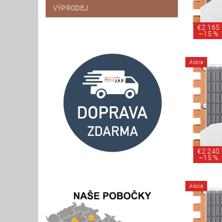
VÝPRODEJ
€2 165
–
15 %
Akcia
€2 240
–
15 %
Akcia