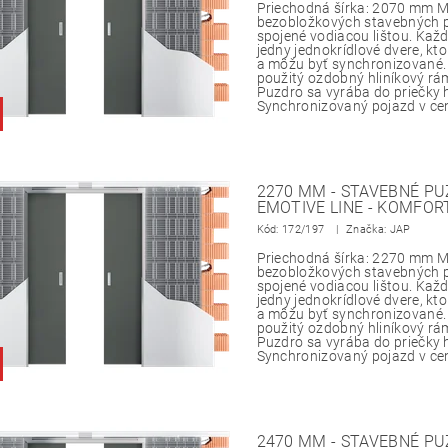
Priechodná šírka: 2070 mm M
bezobložkových stavebných p
spojené vodiacou lištou. Každ
jedny jednokrídlové dvere, kto
a môžu byť synchronizované
použitý ozdobný hliníkový rá
Puzdro sa vyrába do priečky
Synchronizovaný pojazd v ce
2270 MM - STAVEBNÉ PU
EMOTIVE LINE - KOMFOR
Kód:
172/197
Značka: JAP
Priechodná šírka: 2270 mm M
bezobložkových stavebných p
spojené vodiacou lištou. Každ
jedny jednokrídlové dvere, kto
a môžu byť synchronizované
použitý ozdobný hliníkový rá
Puzdro sa vyrába do priečky
Synchronizovaný pojazd v ce
2470 MM - STAVEBNÉ PU