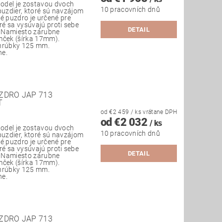
odel je zostavou dvoch
10 pracovních dnů
uzdier, ktoré sú navzájom
é puzdro je určené pre
ré sa vysúvajú proti sebe
DETAIL
. Namiesto zárubne
mček (šírka 17mm).
 hrúbky 125 mm.
ne.
ZDRO JAP 713
T
od €2 459
/ ks
vrátane DPH
od €2 032
/ ks
odel je zostavou dvoch
10 pracovních dnů
uzdier, ktoré sú navzájom
é puzdro je určené pre
ré sa vysúvajú proti sebe
DETAIL
. Namiesto zárubne
mček (šírka 17mm).
 hrúbky 125 mm.
ne.
ZDRO JAP 713