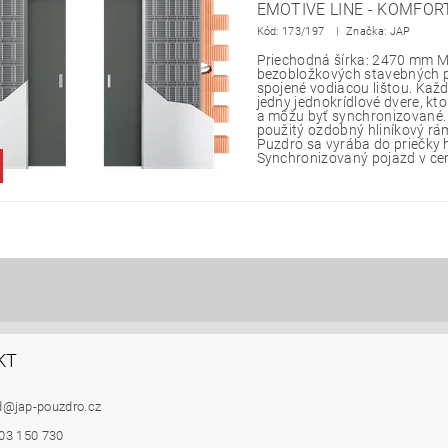
EMOTIVE LINE - KOMFOR
Kód:
173/197
Značka: JAP
Priechodná šírka: 2470 mm M
bezobložkových stavebných p
spojené vodiacou lištou. Každ
jedny jednokrídlové dvere, kto
a môžu byť synchronizované
použitý ozdobný hliníkový rá
Puzdro sa vyrába do priečky
Synchronizovaný pojazd v ce
KT
d
@
jap-pouzdro.cz
03 150 730