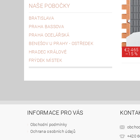
NAŠE POBOČKY
BRATISLAVA
PRAHA BASSOVA
PRAHA OCELÁŘSKÁ
BENEŠOV U PRAHY - OSTŘEDEK
€2 465
HRADEC KRÁLOVÉ
–
15 %
FRÝDEK MÍSTEK
INFORMACE PRO VÁS
KONTA
Obchodní podmínky
obcho
Ochrana osobních údajů
+420 6