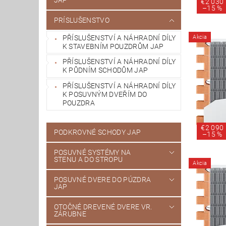
€2 030
–
15 %
PRÍSLUŠENSTVO
PŘÍSLUŠENSTVÍ A NÁHRADNÍ DÍLY
Akcia
K STAVEBNÍM POUZDRŮM JAP
PŘÍSLUŠENSTVÍ A NÁHRADNÍ DÍLY
K PŮDNÍM SCHODŮM JAP
PŘÍSLUŠENSTVÍ A NÁHRADNÍ DÍLY
K POSUVNÝM DVEŘÍM DO
POUZDRA
€2 090
PODKROVNÉ SCHODY JAP
–
15 %
POSUVNÉ SYSTÉMY NA
STENU A DO STROPU
Akcia
POSUVNÉ DVERE DO PÚZDRA
JAP
OTOČNÉ DREVENÉ DVERE VR.
ZÁRUBNE