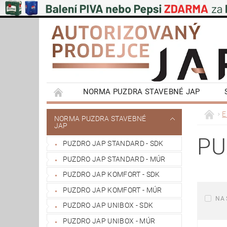
NORMA PUZDRA STAVEBNÉ JAP
EMOTIVE II BEZOBLOŽKOVÉ PUZDRA STAVEBN
E
NORMA PUZDRA STAVEBNÉ
JAP
POSUVNÉ SYSTÉMY NA STENU A DO STROPU
PU
PUZDRO JAP STANDARD - SDK
VÝPRODEJ
OBCHODNÍ PODMÍNKY
PUZDRO JAP STANDARD - MÚR
REFERENCIE ZÁKAZNÍKOV
NAŠE POBOČ
PUZDRO JAP KOMFORT - SDK
PUZDRO JAP KOMFORT - MÚR
NA 
PUZDRO JAP UNIBOX - SDK
PUZDRO JAP UNIBOX - MÚR