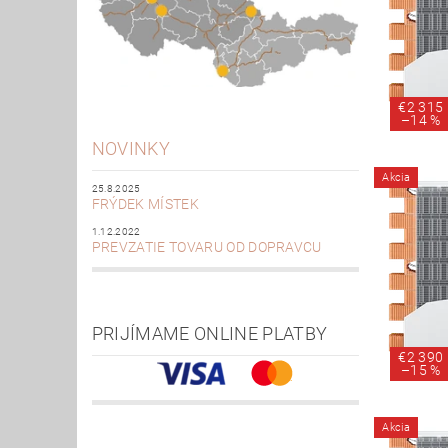
€2 315
–
14 %
NOVINKY
Akcia
25.8.2025
FRÝDEK MÍSTEK
1.12.2022
PREVZATIE TOVARU OD DOPRAVCU
PRIJÍMAME ONLINE PLATBY
€2 390
–
15 %
Akcia