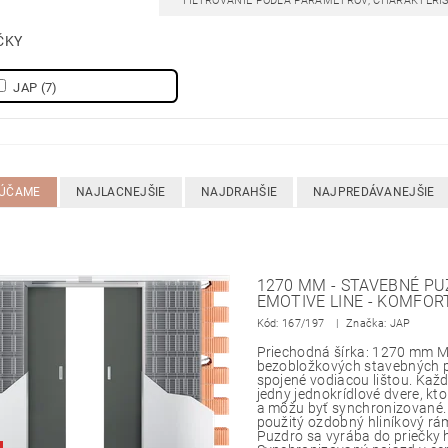
FILTROVANIE PODĽA PARAMETROV, CHARAKTERI
ČKY
JAP
(7)
ÚČAME
NAJLACNEJŠIE
NAJDRAHŠIE
NAJPREDÁVANEJŠIE
1270 MM - STAVEBNÉ PU
EMOTIVE LINE - KOMFOR
Kód:
167/197
Značka: JAP
Priechodná šírka: 1270 mm M
bezobložkových stavebných p
spojené vodiacou lištou. Každ
jedny jednokrídlové dvere, kto
a môžu byť synchronizované
použitý ozdobný hliníkový rá
Puzdro sa vyrába do priečky