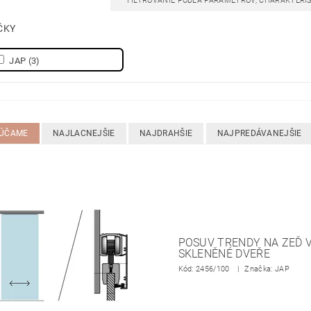
FILTROVANIE PODĽA PARAMETROV, CHARAKTERI
ČKY
JAP
(3)
ÚČAME
NAJLACNEJŠIE
NAJDRAHŠIE
NAJPREDÁVANEJŠIE
POSUV TRENDY NA ZEĎ V
SKLENĚNÉ DVEŘE
Kód:
2456/100
Značka: JAP