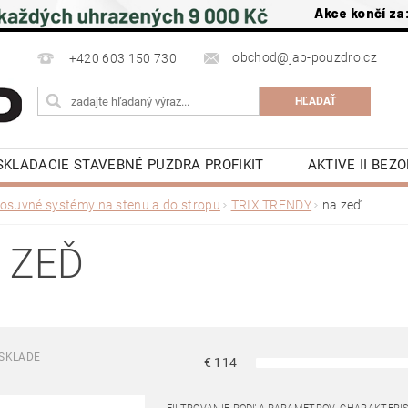
Akce končí za
obchod@jap-pouzdro.cz
+420 603 150 730
SKLADACIE STAVEBNÉ PUZDRA PROFIKIT
AKTIVE II BE
É JAP
LATENTE PUZDRA STAVEBNÉ JAP
PRÍSLUŠ
osuvné systémy na stenu a do stropu
TRIX TRENDY
na zeď
POSUVNÉ DVERE DO PÚZDRA JAP
OTOČNÉ DREVE
 ZEĎ
OCHRANA OSOBNÍCH ÚDAJŮ
NAPÍŠTE NÁM
NA S
KY
KONTAKTY
SKLADE
€
114