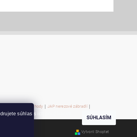
|
|
|
diště
W-Půdní schody
JAP nerezové zábradlí
rujete súhlas s ich používaním.
SÚHLASÍM
Vytvoril Shoptet