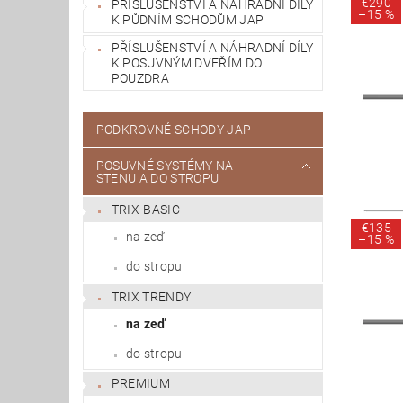
€290
PŘÍSLUŠENSTVÍ A NÁHRADNÍ DÍLY
–
15 %
K PŮDNÍM SCHODŮM JAP
PŘÍSLUŠENSTVÍ A NÁHRADNÍ DÍLY
K POSUVNÝM DVEŘÍM DO
POUZDRA
PODKROVNÉ SCHODY JAP
POSUVNÉ SYSTÉMY NA
STENU A DO STROPU
TRIX-BASIC
€135
na zeď
–
15 %
do stropu
TRIX TRENDY
na zeď
do stropu
PREMIUM