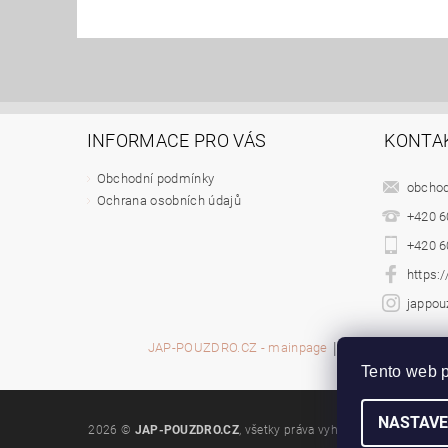
INFORMACE PRO VÁS
KONTA
Obchodní podmínky
obcho
Ochrana osobních údajů
+420 6
+420 6
https:
jappou
|
JAP-POUZDRO.CZ - mainpage
JAP skryté záru
Tento web p
NASTAVE
2026 ©
JAP-POUZDRO.CZ
, všetky práva vyhradené