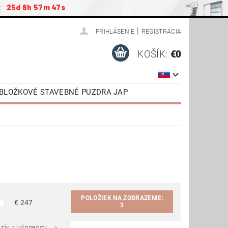
:
25d 8h 57m 47s
|
PRIHLÁSENIE
REGISTRÁCIA
KOŠÍK:
€0
ZOBLOŽKOVÉ STAVEBNÉ PUZDRA JAP
ENSTVO
PODKROVNÉ SCHODY JAP
NÉ DVERE VR. ZÁRUBNE
TIAHNUTIE
VIDEONÁVODY
POLOŽIEK NA ZOBRAZENIE:
€
247
3