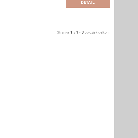
DETAIL
1
1
3
Stránka
z
-
položiek celkom