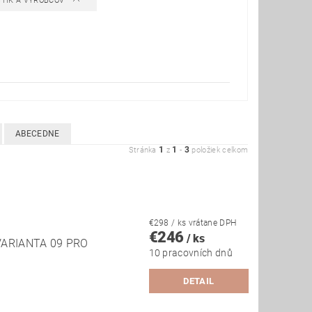
STÍK A VÝROBCOV
ABECEDNE
1
1
3
Stránka
z
-
položiek celkom
€298
/ ks
vrátane DPH
€246
/ ks
ARIANTA 09 PRO
10 pracovních dnů
DETAIL