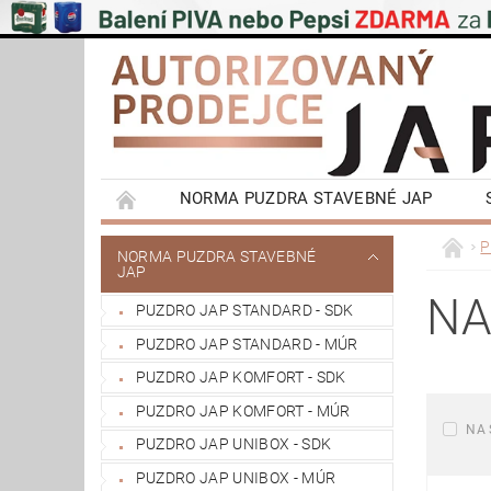
NORMA PUZDRA STAVEBNÉ JAP
EMOTIVE II BEZOBLOŽKOVÉ PUZDRA STAVEBN
P
NORMA PUZDRA STAVEBNÉ
JAP
POSUVNÉ SYSTÉMY NA STENU A DO STROPU
NA
PUZDRO JAP STANDARD - SDK
VÝPRODEJ
OBCHODNÍ PODMÍNKY
PUZDRO JAP STANDARD - MÚR
REFERENCIE ZÁKAZNÍKOV
NAŠE POBOČ
PUZDRO JAP KOMFORT - SDK
PUZDRO JAP KOMFORT - MÚR
NA 
PUZDRO JAP UNIBOX - SDK
PUZDRO JAP UNIBOX - MÚR