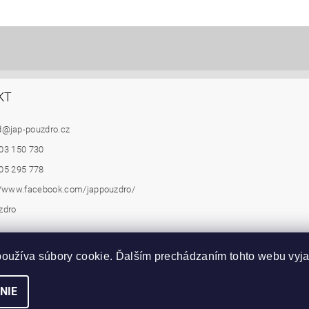
KT
d
@
jap-pouzdro.cz
03 150 730
05 295 778
//www.facebook.com/jappouzdro/
zdro
|
|
bně AKTIVE EMOTIVE
SAPELI posuvné dveře do pouzdra JAP
Schody, scho
Stavební pouzdro pro sádrokarton STANDARD
oužíva súbory cookie. Ďalším prechádzaním tohto webu vyjad
NIE