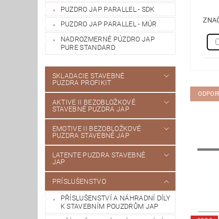
PUZDRO JAP PARALLEL - SDK
ZNA
PUZDRO JAP PARALLEL - MÚR
NADROZMERNÉ PÚZDRO JAP
PURE STANDARD
SKLADACIE STAVEBNÉ
PUZDRA PROFIKIT
ODPOR
AKTIVE II BEZOBLOŽKOVÉ
STAVEBNÉ PUZDRA JAP
EMOTIVE II BEZOBLOŽKOVÉ
PUZDRA STAVEBNÉ JAP
LATENTE PUZDRA STAVEBNÉ
JAP
PRÍSLUŠENSTVO
PŘÍSLUŠENSTVÍ A NÁHRADNÍ DÍLY
K STAVEBNÍM POUZDRŮM JAP