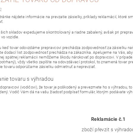
2
stránke nájdete informácie na prevzatie zásielky, príklady reklamácií, ktoré 
ť.
ašich skladov expedujeme skontrolovaný a riadne zabalený, avšak pri prep
 vo vozidle.
 keď tovar odovzdáme prepravcovi prechádza zodpovednosť za zásielku naň, k
te dodací list zodpovednosť prechádza na zákazníka. Apelujeme na Vás, aby ste
dnej spätnej reklamácii nemôžeme škodu nárokovať po dopravcovi. V prípade,
 potrhaný), vždy všetko zapíšte na odovzdávací protokol, to znamená tovar pr
e tovaru odporúčame zásielku odmietnuť a neprevziať.
anie tovaru s výhradou
dopravcovi (vodičovi), že tovar je poškodený a prevezmete ho s výhradou, t
dený. Vodič Vám dá na vašu žiadosť podpísať formulár, ktorým podávate výh
zboží převzit s výhrado