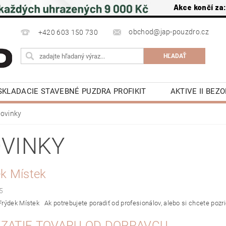
Akce končí za
obchod@jap-pouzdro.cz
+420 603 150 730
SKLADACIE STAVEBNÉ PUZDRA PROFIKIT
AKTIVE II BE
É JAP
LATENTE PUZDRA STAVEBNÉ JAP
PRÍSLUŠ
ovinky
POSUVNÉ DVERE DO PÚZDRA JAP
OTOČNÉ DREVE
VINKY
OCHRANA OSOBNÍCH ÚDAJŮ
NAPÍŠTE NÁM
NA S
KY
KONTAKTY
k Místek
5
rýdek Místek Ak potrebujete poradiť od profesionálov, alebo si chcete pozrieť
ZATIE TOVARU OD DOPRAVCU