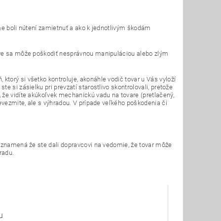
sme boli nútení zamietnuť a ako k jednotlivým škodám
rave sa môže poškodiť nesprávnou manipuláciou alebo zlým
torý si všetko kontroluje, akonáhle vodič tovar u Vás vyloží
 si zásielku pri prevzatí starostlivo skontrolovali, pretože
 že vidíte akúkoľvek mechanickú vadu na tovare (pretlačený,
evezmite, ale s výhradou. V prípade veľkého poškodenia či
o znamená že ste dali dopravcovi na vedomie, že tovar môže
radu.
u