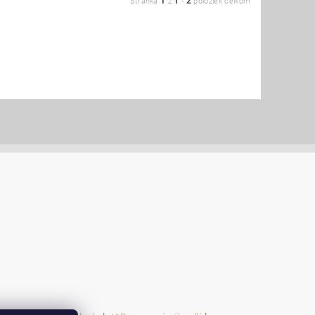
1
1
2
Stránka
z
-
položiek celkom