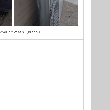
 tovar
prevziať s výhradou