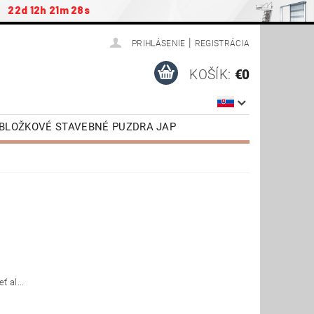
:
22d 12h 21m 27s
|
PRIHLÁSENIE
REGISTRÁCIA
KOŠÍK:
€0
ZOBLOŽKOVÉ STAVEBNÉ PUZDRA JAP
ENSTVO
PODKROVNÉ SCHODY JAP
NÉ DVERE VR. ZÁRUBNE
TIAHNUTIE
VIDEONÁVODY
 al...