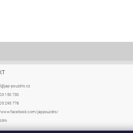
KT
d
@
jap-pouzdro.cz
03 150 730
05 295 778
//www.facebook.com/jappouzdro/
zdro