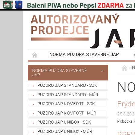
NORMA PUZDRA STAVEBNÉ JAP
EMOTIVE II BEZOBLOŽKOVÉ PUZDRA STAVEBN
N
NORMA PUZDRA STAVEBNÉ
JAP
POSUVNÉ SYSTÉMY NA STENU A DO STROPU
NO
PUZDRO JAP STANDARD - SDK
VÝPRODEJ
OBCHODNÍ PODMÍNKY
PUZDRO JAP STANDARD - MÚR
REFERENCIE ZÁKAZNÍKOV
NAŠE POBOČ
Frýde
PUZDRO JAP KOMFORT - SDK
PUZDRO JAP KOMFORT - MÚR
25.8.202
Pobočka F
PUZDRO JAP UNIBOX - SDK
PUZDRO JAP UNIBOX - MÚR
PREV