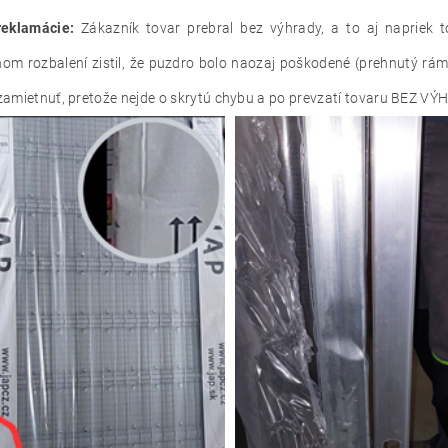
Zákazník tovar prebral bez výhrady, a to aj napriek t
om rozbalení zistil, že puzdro bolo naozaj poškodené (prehnutý rám
zamietnuť, pretože nejde o skrytú chybu a po prevzatí tovaru BEZ V