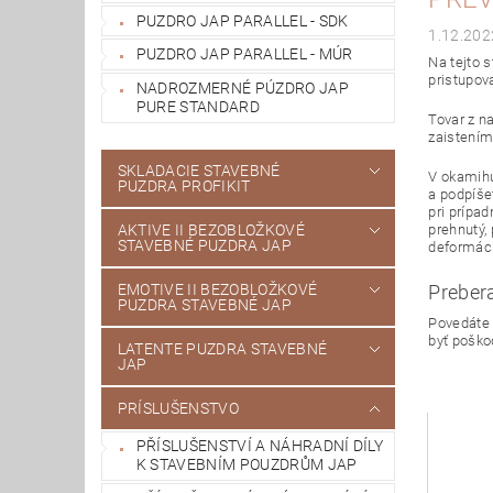
PUZDRO JAP PARALLEL - SDK
1.12.202
PUZDRO JAP PARALLEL - MÚR
Na tejto 
pristupova
NADROZMERNÉ PÚZDRO JAP
PURE STANDARD
Tovar z n
zaistením
SKLADACIE STAVEBNÉ
V okamihu
PUZDRA PROFIKIT
a podpíše
pri prípa
AKTIVE II BEZOBLOŽKOVÉ
prehnutý,
STAVEBNÉ PUZDRA JAP
deformáci
EMOTIVE II BEZOBLOŽKOVÉ
Preber
PUZDRA STAVEBNÉ JAP
Povedáte 
byť poško
LATENTE PUZDRA STAVEBNÉ
JAP
PRÍSLUŠENSTVO
PŘÍSLUŠENSTVÍ A NÁHRADNÍ DÍLY
K STAVEBNÍM POUZDRŮM JAP