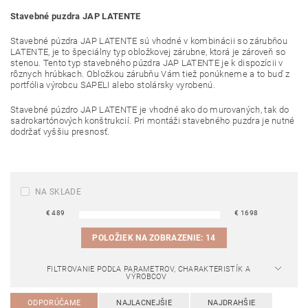
Stavebné puzdra JAP LATENTE
Stavebné púzdra JAP LATENTE sú vhodné v kombinácii so zárubňou
LATENTE, je to špeciálny typ obložkovej zárubne, ktorá je zároveň so
stenou. Tento typ stavebného púzdra JAP LATENTE je k dispozícii v
rôznych hrúbkach. Obložkou zárubňu Vám tiež ponúkneme a to buď z
portfólia výrobcu SAPELI alebo stolársky vyrobenú.
Stavebné púzdro JAP LATENTE je vhodné ako do murovaných, tak do
sadrokartónových konštrukcií. Pri montáži stavebného puzdra je nutné
dodržať vyššiu presnosť.
NA SKLADE
€
489
€
1698
POLOŽIEK NA ZOBRAZENIE:
14
FILTROVANIE PODĽA PARAMETROV, CHARAKTERISTÍK A
VÝROBCOV
ODPORÚČAME
NAJLACNEJŠIE
NAJDRAHŠIE