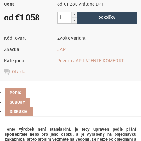
Cena
od €1 280
vrátane DPH
od €1 058
Kód tovaru
Zvoľte variant
Značka
JAP
Kategória
Puzdro JAP LATENTE KOMFORT
Otázka
POPIS
SÚBORY
DISKUSIA
Tento výrobek není standardní, je tedy
upraven podle přání
spotřebitele nebo pro jeho osobu,
a je vyráběný na objednávku
zákazníka, proto prosím vezměte na vědomí, že nelze po objednání a