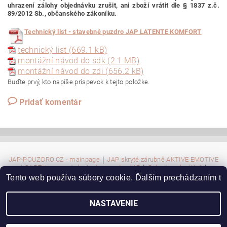
uhrazení zálohy objednávku zrušit, ani zboží vrátit dle § 1837 z.č.
89/2012 Sb., občanského zákoníku.
T
echnický list - stavebné puzdro JAP LATENTE KOMFORT
technický list (669.1 kB)
montážní návod do sdk (2.1 MB)
montážní návod do zdi (656.2 kB)
Buďte prvý, kto napíše príspevok k tejto položke.
Pridať komentár
|
JAP-POUZDRO.CZ - mainpage
JAP skryté zárubně AKTIVE EMOTIVE
|
|
|
SAPELI posuvné dveře do pouzdra JAP
Schody, schodiště
|
|
W-Půdní schody
JAP nerezové zábradlí
Tento web používa súbory cookie. Ďalším prechádzaním toh
Stavební pouzdro pro sádrokarton STANDARD
NASTAVENIE
2026 ©
JAP-POUZDRO.CZ
, všetky práva vyhradené