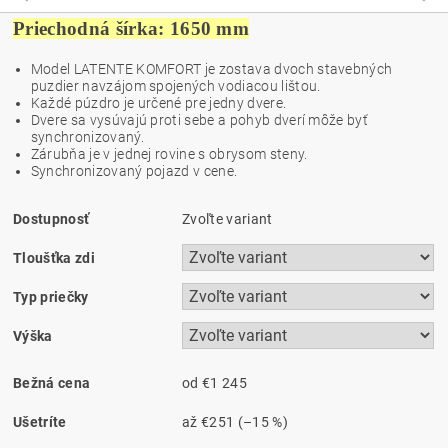
Priechodná šírka: 1650 mm
Model LATENTE KOMFORT je zostava dvoch stavebných
puzdier navzájom spojených vodiacou lištou.
Každé púzdro je určené pre jedny dvere.
Dvere sa vysúvajú proti sebe a pohyb dverí môže byť
synchronizovaný.
Zárubňa je v jednej rovine s obrysom steny.
Synchronizovaný pojazd v cene.
Dostupnosť
Zvoľte variant
Tloušťka zdi
Typ priečky
Výška
Bežná cena
od €1 245
Ušetríte
až
€251
(–15 %)