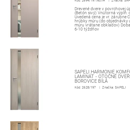
Kód:
2694/197/60/IR
Značka: SA
Drevené dvere v povrchovej 
(Betón sivý) Vnútorná výplň:
Uvedená cena je vr. zárubne
hrúbky múru (do objednávky 
múru vrátane obkladov) Doba
6-10 týždňov
SAPELI HARMONIE KOMFO
LAMINÁT - OTOČNÉ DVEŘ
BOROVICE BÍLÁ
Kód:
2628/197
Značka: SAPELI