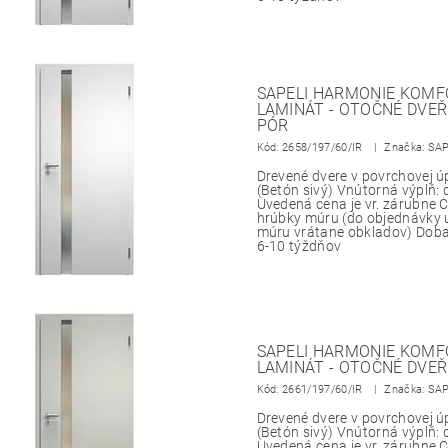
SAPELI HARMONIE KOMFO
LAMINÁT - OTOČNÉ DVEŘE
PÓR
Kód:
2658/197/60/IR
Značka: SA
Drevené dvere v povrchovej 
(Betón sivý) Vnútorná výplň:
Uvedená cena je vr. zárubne
hrúbky múru (do objednávky 
múru vrátane obkladov) Doba
6-10 týždňov
SAPELI HARMONIE KOMFO
LAMINÁT - OTOČNÉ DVEŘ
Kód:
2661/197/60/IR
Značka: SA
Drevené dvere v povrchovej 
(Betón sivý) Vnútorná výplň:
Uvedená cena je vr. zárubne