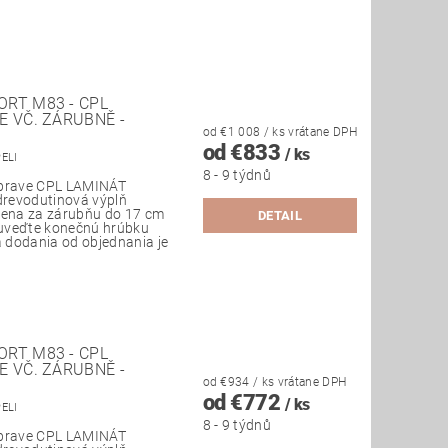
RT M83 - CPL
E VČ. ZÁRUBNĚ -
od €1 008
/ ks
vrátane DPH
od €833
/ ks
PELI
8 - 9 týdnů
úprave CPL LAMINÁT
 drevodutinová výplň
 Cena za zárubňu do 17 cm
DETAIL
uveďte konečnú hrúbku
 dodania od objednania je
RT M83 - CPL
E VČ. ZÁRUBNĚ -
od €934
/ ks
vrátane DPH
od €772
/ ks
PELI
8 - 9 týdnů
úprave CPL LAMINÁT