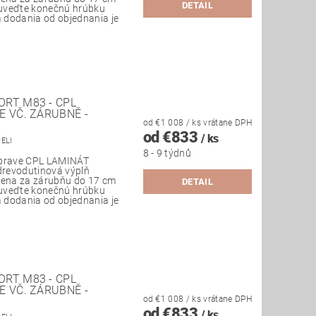
DETAIL
uveďte konečnú hrúbku
 dodania od objednania je
RT M83 - CPL
E VČ. ZÁRUBNĚ -
od €1 008
/ ks
vrátane DPH
od €833
/ ks
PELI
8 - 9 týdnů
úprave CPL LAMINÁT
 drevodutinová výplň
 Cena za zárubňu do 17 cm
DETAIL
uveďte konečnú hrúbku
 dodania od objednania je
RT M83 - CPL
E VČ. ZÁRUBNĚ -
od €1 008
/ ks
vrátane DPH
od €833
/ ks