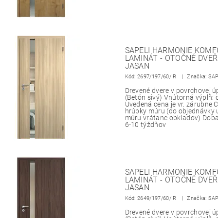
SAPELI HARMONIE KOMFO
LAMINÁT - OTOČNÉ DVEŘ
JASAN
Kód:
2697/197/60/IR
Značka: SA
Drevené dvere v povrchovej 
(Betón sivý) Vnútorná výplň:
Uvedená cena je vr. zárubne
hrúbky múru (do objednávky 
múru vrátane obkladov) Doba
6-10 týždňov
SAPELI HARMONIE KOMFO
LAMINÁT - OTOČNÉ DVEŘ
JASAN
Kód:
2649/197/60/IR
Značka: SA
Drevené dvere v povrchovej 