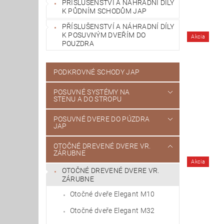
PŘÍSLUŠENSTVÍ A NÁHRADNÍ DÍLY
K PŮDNÍM SCHODŮM JAP
PŘÍSLUŠENSTVÍ A NÁHRADNÍ DÍLY
K POSUVNÝM DVEŘÍM DO
Akcia
POUZDRA
PODKROVNÉ SCHODY JAP
POSUVNÉ SYSTÉMY NA
STENU A DO STROPU
POSUVNÉ DVERE DO PÚZDRA
JAP
OTOČNÉ DREVENÉ DVERE VR.
ZÁRUBNE
Akcia
OTOČNÉ DREVENÉ DVERE VR.
ZÁRUBNE
Otočné dveře Elegant M10
Otočné dveře Elegant M32