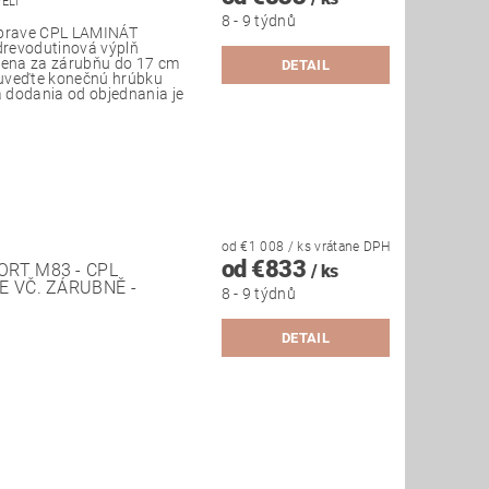
PELI
8 - 9 týdnů
úprave CPL LAMINÁT
 drevodutinová výplň
 Cena za zárubňu do 17 cm
DETAIL
uveďte konečnú hrúbku
 dodania od objednania je
od €1 008
/ ks
vrátane DPH
od €833
RT M83 - CPL
/ ks
E VČ. ZÁRUBNĚ -
8 - 9 týdnů
DETAIL