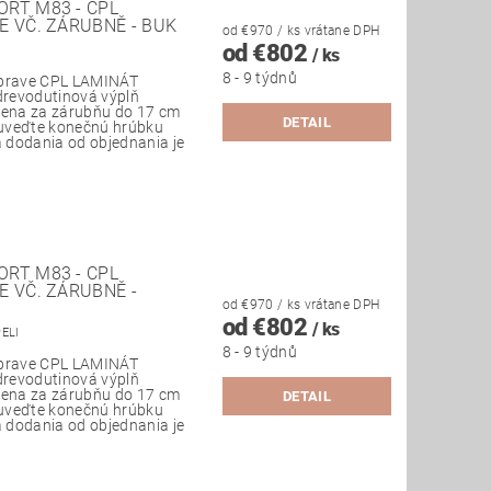
RT M83 - CPL
E VČ. ZÁRUBNĚ - BUK
od €970
/ ks
vrátane DPH
od €802
/ ks
8 - 9 týdnů
úprave CPL LAMINÁT
 drevodutinová výplň
 Cena za zárubňu do 17 cm
DETAIL
uveďte konečnú hrúbku
 dodania od objednania je
RT M83 - CPL
E VČ. ZÁRUBNĚ -
od €970
/ ks
vrátane DPH
od €802
/ ks
PELI
8 - 9 týdnů
úprave CPL LAMINÁT
 drevodutinová výplň
 Cena za zárubňu do 17 cm
DETAIL
uveďte konečnú hrúbku
 dodania od objednania je