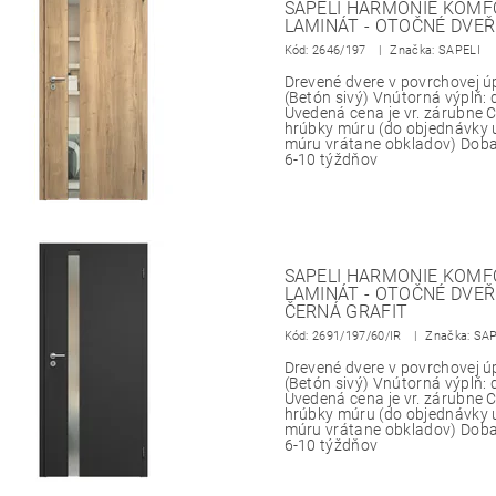
SAPELI HARMONIE KOMFO
LAMINÁT - OTOČNÉ DVEŘ
Kód:
2646/197
Značka: SAPELI
Drevené dvere v povrchovej 
(Betón sivý) Vnútorná výplň:
Uvedená cena je vr. zárubne
hrúbky múru (do objednávky 
múru vrátane obkladov) Doba
6-10 týždňov
SAPELI HARMONIE KOMFO
LAMINÁT - OTOČNÉ DVEŘ
ČERNÁ GRAFIT
Kód:
2691/197/60/IR
Značka: SA
Drevené dvere v povrchovej 
(Betón sivý) Vnútorná výplň:
Uvedená cena je vr. zárubne
hrúbky múru (do objednávky 
múru vrátane obkladov) Doba
6-10 týždňov