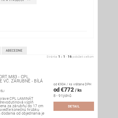
STÍK A VÝROBCOV
ABECEDNE
1
1
16
Stránka
z
-
položiek celkom
RT M83 - CPL
 VČ. ZÁRUBNĚ - BÍLÁ
od €934
/ ks
vrátane DPH
od €772
/ ks
PELI
8 - 9 týdnů
úprave CPL LAMINÁT
 drevodutinová výplň
 Cena za zárubňu do 17 cm
DETAIL
uveďte konečnú hrúbku
 dodania od objednania je