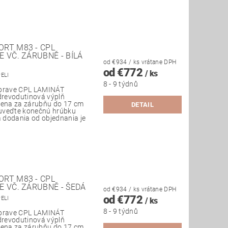
RT M83 - CPL
 VČ. ZÁRUBNĚ - BÍLÁ
od €934
/ ks
vrátane DPH
od €772
/ ks
PELI
8 - 9 týdnů
úprave CPL LAMINÁT
 drevodutinová výplň
 Cena za zárubňu do 17 cm
DETAIL
uveďte konečnú hrúbku
 dodania od objednania je
RT M83 - CPL
E VČ. ZÁRUBNĚ - ŠEDÁ
od €934
/ ks
vrátane DPH
od €772
PELI
/ ks
8 - 9 týdnů
úprave CPL LAMINÁT
 drevodutinová výplň
 Cena za zárubňu do 17 cm