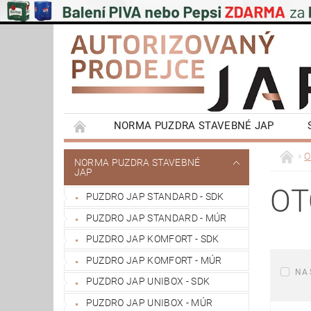
NORMA PUZDRA STAVEBNÉ JAP
EMOTIVE II BEZOBLOŽKOVÉ PUZDRA STAVEBN
O
NORMA PUZDRA STAVEBNÉ
JAP
POSUVNÉ SYSTÉMY NA STENU A DO STROPU
OT
PUZDRO JAP STANDARD - SDK
VÝPRODEJ
OBCHODNÍ PODMÍNKY
PUZDRO JAP STANDARD - MÚR
REFERENCIE ZÁKAZNÍKOV
NAŠE POBOČ
PUZDRO JAP KOMFORT - SDK
PUZDRO JAP KOMFORT - MÚR
NA 
PUZDRO JAP UNIBOX - SDK
PUZDRO JAP UNIBOX - MÚR