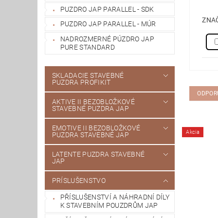
PUZDRO JAP PARALLEL - SDK
ZNA
PUZDRO JAP PARALLEL - MÚR
NADROZMERNÉ PÚZDRO JAP
PURE STANDARD
SKLADACIE STAVEBNÉ
PUZDRA PROFIKIT
ODPOR
AKTIVE II BEZOBLOŽKOVÉ
STAVEBNÉ PUZDRA JAP
EMOTIVE II BEZOBLOŽKOVÉ
Akcia
PUZDRA STAVEBNÉ JAP
LATENTE PUZDRA STAVEBNÉ
JAP
PRÍSLUŠENSTVO
PŘÍSLUŠENSTVÍ A NÁHRADNÍ DÍLY
K STAVEBNÍM POUZDRŮM JAP