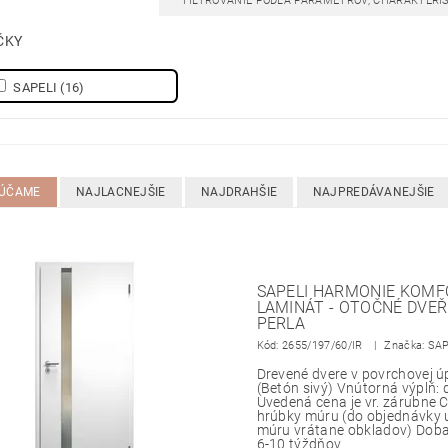
FILTROVANIE PODĽA PARAMETROV, CHARAKTERI
ČKY
SAPELI
(16)
ÚČAME
NAJLACNEJŠIE
NAJDRAHŠIE
NAJPREDÁVANEJŠIE
SAPELI HARMONIE KOMFO
LAMINÁT - OTOČNÉ DVEŘE
PERLA
Kód:
2655/197/60/IR
Značka: SA
Drevené dvere v povrchovej 
(Betón sivý) Vnútorná výplň:
Uvedená cena je vr. zárubne
hrúbky múru (do objednávky 
múru vrátane obkladov) Doba
6-10 týždňov