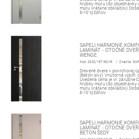
hrúbky múru (do objednávky 
múru vrátane obkladov) Doba
6-10 týždňov
SAPELI HARMONIE KOMFO
LAMINÁT - OTOČNÉ DVEŘ
WENGE
Kód:
2652/197/60/IR
Značka: SA
Drevené dvere v povrchovej 
(Betón sivý) Vnútorná výplň:
Uvedená cena je vr. zárubne
hrúbky múru (do objednávky 
múru vrátane obkladov) Doba
6-10 týždňov
SAPELI HARMONIE KOMFO
LAMINÁT - OTOČNÉ DVEŘ
BETON ŠEDÝ