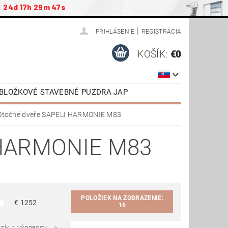
24d 17h 29m 46s
|
PRIHLÁSENIE
REGISTRÁCIA
KOŠÍK:
€0
ZOBLOŽKOVÉ STAVEBNÉ PUZDRA JAP
ENSTVO
PODKROVNÉ SCHODY JAP
Otočné dveře SAPELI HARMONIE M83
NÉ DVERE VR. ZÁRUBNE
HARMONIE M83
TIAHNUTIE
VIDEONÁVODY
POLOŽIEK NA ZOBRAZENIE:
€
1252
16