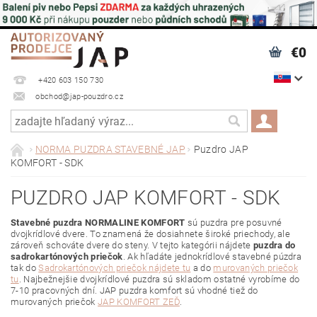
€0
+420 603 150 730
obchod@jap-pouzdro.cz
NORMA PUZDRA STAVEBNÉ JAP
Puzdro JAP
KOMFORT - SDK
PUZDRO JAP KOMFORT - SDK
Stavebné puzdra NORMALINE KOMFORT
sú puzdra pre posuvné
dvojkrídlové dvere.
To znamená že dosiahnete široké priechody, ale
zároveň schováte dvere do steny. V tejto kategórii nájdete
puzdra do
sadrokartónových priečok
. Ak hľadáte jednokrídlové stavebné púzdra
tak do
Sadrokartónových priečok nájdete tu
a do
murovaných priečok
tu
.
Najbežnejšie dvojkrídlové puzdra sú skladom ostatné vyrobíme do
7-10 pracovných dní. JAP puzdra komfort sú vhodné tiež do
murovaných priečok
JAP KOMFORT ZEĎ
.