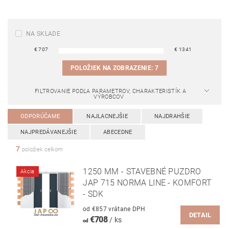
NA SKLADE
€
707
€
1341
POLOŽIEK NA ZOBRAZENIE:
7
FILTROVANIE PODĽA PARAMETROV, CHARAKTERISTÍK A
VÝROBCOV
ODPORÚČAME
NAJLACNEJŠIE
NAJDRAHŠIE
NAJPREDÁVANEJŠIE
ABECEDNE
7
položiek celkom
1250 MM - STAVEBNÉ PUZDRO
Akcia
JAP 715 NORMA LINE - KOMFORT
- SDK
od €857 vrátane DPH
DETAIL
€708
/ ks
od