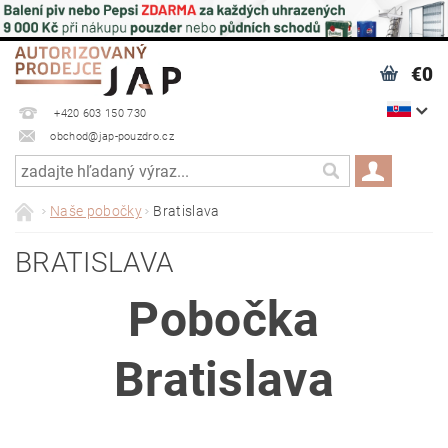
€0
+420 603 150 730
obchod@jap-pouzdro.cz
Naše pobočky
Bratislava
BRATISLAVA
Pobočka
Bratislava