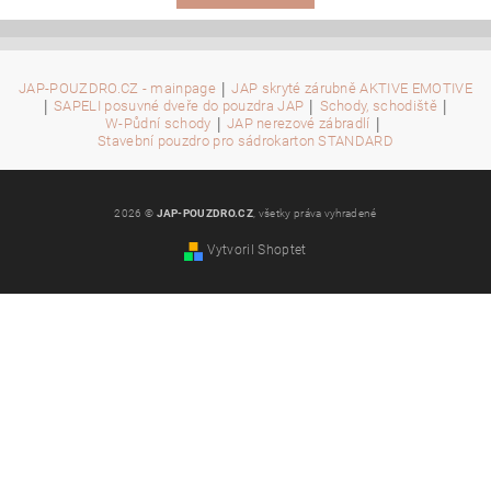
|
JAP-POUZDRO.CZ - mainpage
JAP skryté zárubně AKTIVE EMOTIVE
|
|
|
SAPELI posuvné dveře do pouzdra JAP
Schody, schodiště
|
|
W-Půdní schody
JAP nerezové zábradlí
Stavební pouzdro pro sádrokarton STANDARD
2026 ©
JAP-POUZDRO.CZ
, všetky práva vyhradené
Vytvoril Shoptet