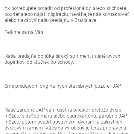
Ak potrebujete poradiť od profesionálov, alebo si chcete
pozrieť alebo nájsť inšpiráciu, neváhajte nás kontaktovať
alebo navštíviť našu predajňu v Bratislave.
Tešíme sa na Vás.
Naša predajňa ponúka široký sortiment interiérových
doplnkov, od kľučiek po schody.
Sme predajcom originálnych stavebných púzdier JAP.
Naše zárubne JAP vám ušetria priestor, pretože dvere
môžete skryť do múru alebo sadrokartónu. Zárubne JAP
môžete potom osadiť posuvnými dverami a zakryť ich
dverovým rámom. Väčšina výrobcov je teraz pripravená
pracovať so zárubňami JAP. Zárubne JAP sú k dispozícii