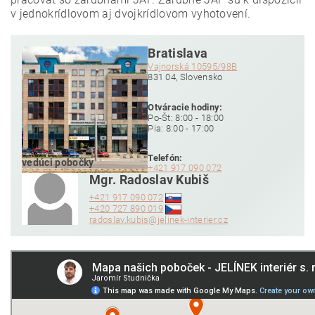
v jednokrídlovom aj dvojkrídlovom vyhotovení.
Bratislava
Vajnorská 10595/98B
831 04, Slovensko
Otváracie hodiny:
Po-Št: 8:00 - 18:00
Pia: 8:00 - 17:00
Telefón:
+421 917 090 072
Mgr. Radoslav Kubiš
+421 917 090 072
+420 727 890 019
radoslav.kubis@jelinek-interier.cz