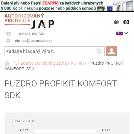
€0
+420 603 150 730
obchod@jap-pouzdro.cz
Skladacie stavebné puzdra PROFIKIT
Puzdro PROFIKIT
KOMFORT -SDK
PUZDRO PROFIKIT KOMFORT -
SDK
NA SKLADE
€
557
€
815