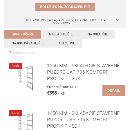
POLOŽIEK NA ZOBRAZENIE:
7
FILTROVANIE PODĽA PARAMETROV, CHARAKTERISTÍK A
VÝROBCOV
ODPORÚČAME
NAJLACNEJŠIE
NAJDRAHŠIE
NAJPREDÁVANEJŠIE
ABECEDNE
7
položiek celkom
1250 MM - SKLADACIE STAVEBNÉ
Akcia
PUZDRO JAP 706 KOMFORT
PROFIKIT - SDK
€675 vrátane DPH
DETAIL
€558
/ ks
1450 MM - SKLADACIE STAVEBNÉ
Akcia
PUZDRO JAP 706 KOMFORT
PROFIKIT - SDK