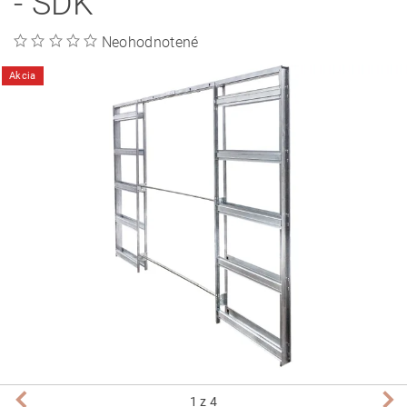
- SDK
Neohodnotené
Akcia
1
z 4