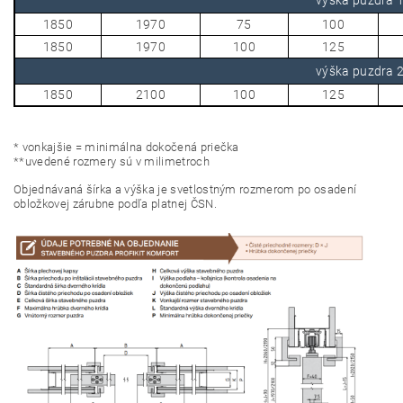
výška puzdra
1850
1970
75
100
1850
1970
100
125
výška puzdra
1850
2100
100
125
*
vonkajšie = minimálna dokočená priečka
*
*
uvedené rozmery sú v milimetroch
O
bjednávaná šírka a výška je svetlostným rozmerom po osadení
obložkovej zárubne podľa platnej ČSN.