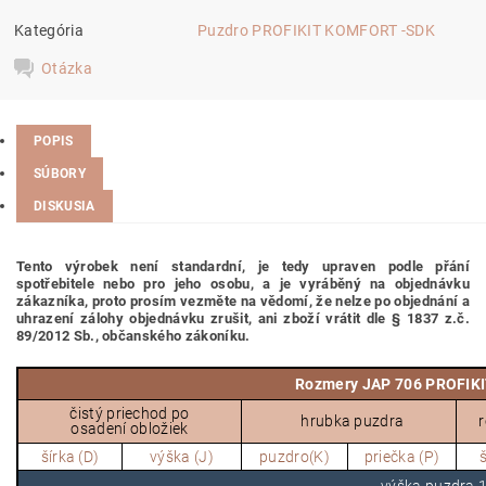
Kategória
Puzdro PROFIKIT KOMFORT -SDK
Otázka
POPIS
SÚBORY
DISKUSIA
Tento výrobek není standardní, je tedy
upraven podle přání
spotřebitele nebo pro jeho osobu,
a je vyráběný na objednávku
zákazníka, proto prosím vezměte na vědomí, že nelze po objednání a
uhrazení zálohy objednávku zrušit, ani zboží vrátit dle § 1837 z.č.
89/2012 Sb., občanského zákoníku.
Rozmery JAP 706 PROFIKI
č
istý priechod po
hrubka puzdra
osadení obložiek
šírka (D)
výška (J)
puzdro(K)
priečka (P)
š