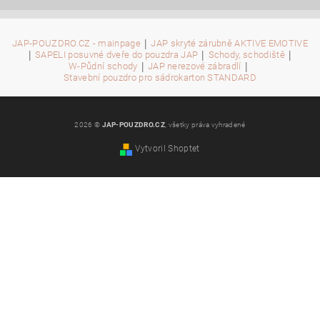
|
JAP-POUZDRO.CZ - mainpage
JAP skryté zárubně AKTIVE EMOTIVE
|
|
|
SAPELI posuvné dveře do pouzdra JAP
Schody, schodiště
|
|
W-Půdní schody
JAP nerezové zábradlí
Stavební pouzdro pro sádrokarton STANDARD
2026 ©
JAP-POUZDRO.CZ
, všetky práva vyhradené
Vytvoril Shoptet