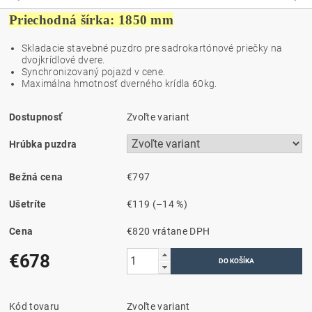
Priechodná šírka: 1850 mm
Skladacie stavebné puzdro pre sadrokartónové priečky na
dvojkrídlové dvere.
Synchronizovaný pojazd v cene.
Maximálna hmotnosť dverného krídla 60kg.
Dostupnosť
Zvoľte variant
Hrúbka puzdra
Bežná cena
€797
Ušetríte
€119
(–14 %)
Cena
€820 vrátane DPH
€678
Kód tovaru
Zvoľte variant