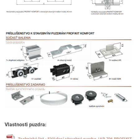
Vlastnosti puzdra:
Technický list - Skládací stavebné puzdro JAP 706 PROFIKIT