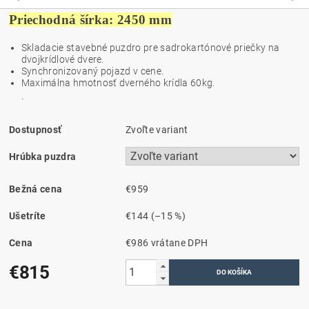
Priechodná šírka: 2450 mm
Skladacie stavebné puzdro pre sadrokartónové priečky na
dvojkrídlové dvere.
Synchronizovaný pojazd v cene.
Maximálna hmotnosť dverného krídla 60kg.
.
Dostupnosť
Zvoľte variant
Hrúbka puzdra
Bežná cena
€959
Ušetríte
€144
(–15 %)
Cena
€986 vrátane DPH
€815