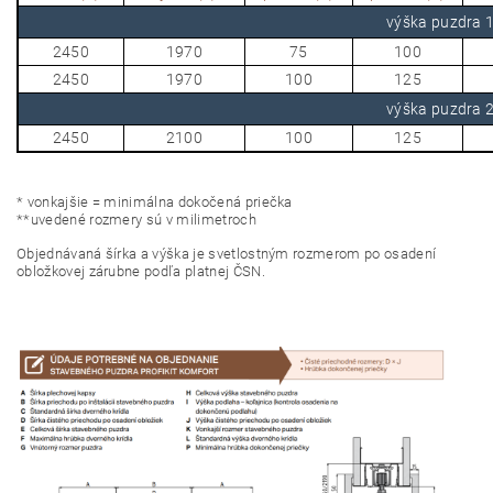
výška puzdra
2450
1970
75
100
2450
1970
100
125
výška puzdra
2450
2100
100
125
*
vonkajšie = minimálna dokočená priečka
*
*
uvedené rozmery sú v milimetroch
O
bjednávaná šírka a výška je svetlostným rozmerom po osadení
obložkovej zárubne podľa platnej ČSN.