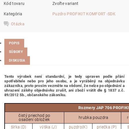
Kód tovaru
Zvoľte variant
Kategória
Puzdro PROFIKIT KOMFORT -SDK
Otázka
POPIS
SÚBORY
DISKUSIA
Tento výrobek není standardní, je tedy
upraven podle přání
spotřebitele nebo pro jeho osobu,
a je vyráběný na objednávku
zákazníka, proto prosím vezměte na vědomí, že nelze po objednání a
uhrazení zálohy objednávku zrušit, ani zboží vrátit dle § 1837 z.č.
89/2012 Sb., občanského zákoníku.
Rozmery JAP 706 PROFIKI
čistý
priechod po
hrubka pouzdra
osadení obložiek
šírka (D)
výška (J)
puzdro(K)
priečka (P)
š