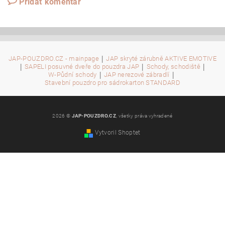
Pridať komentár
|
JAP-POUZDRO.CZ - mainpage
JAP skryté zárubně AKTIVE EMOTIVE
|
|
|
SAPELI posuvné dveře do pouzdra JAP
Schody, schodiště
|
|
W-Půdní schody
JAP nerezové zábradlí
Stavební pouzdro pro sádrokarton STANDARD
2026 ©
JAP-POUZDRO.CZ
, všetky práva vyhradené
Vytvoril Shoptet