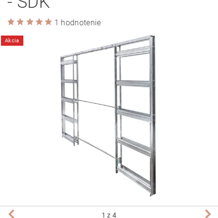
- SDK
1 hodnotenie
Akcia
1
z 4