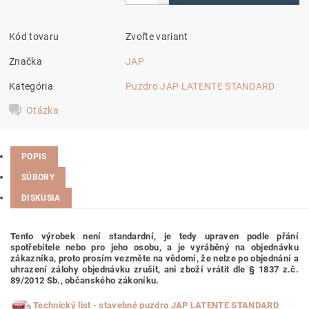
Kód tovaru
Zvoľte variant
Značka
JAP
Kategória
Puzdro JAP LATENTE STANDARD
Otázka
POPIS
SÚBORY
DISKUSIA
Tento výrobek není standardní, je tedy
upraven podle přání
spotřebitele nebo pro jeho osobu,
a je vyráběný na objednávku
zákazníka, proto prosím vezměte na vědomí, že nelze po objednání a
uhrazení zálohy objednávku zrušit, ani zboží vrátit dle § 1837 z.č.
89/2012 Sb., občanského zákoníku.
T
echnický list - stavebné puzdro JAP LATENTE STANDARD