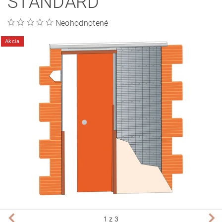
STANDARD
Neohodnotené
Akcia
1
z 3