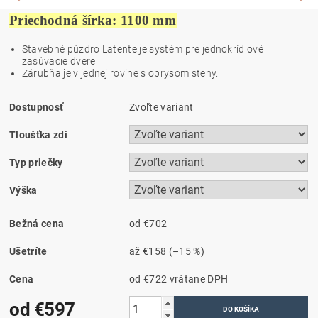
Priechodná šírka: 1100 mm
Stavebné púzdro Latente je systém pre jednokrídlové
zasúvacie dvere
Zárubňa je v jednej rovine s obrysom steny.
Dostupnosť
Zvoľte variant
Tloušťka zdi
Typ priečky
Výška
Bežná cena
od €702
Ušetríte
až
€158
(–15 %)
Cena
od €722
vrátane DPH
od €597