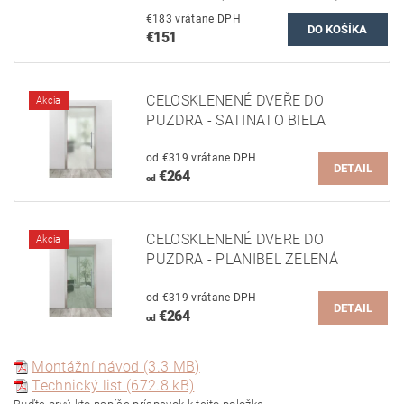
€183 vrátane DPH
€151
CELOSKLENENÉ DVEŘE DO
Akcia
PUZDRA - SATINATO BIELA
od €319 vrátane DPH
DETAIL
€264
od
CELOSKLENENÉ DVERE DO
Akcia
PUZDRA - PLANIBEL ZELENÁ
od €319 vrátane DPH
DETAIL
€264
od
Montážní návod (3.3 MB)
Technický list (672.8 kB)