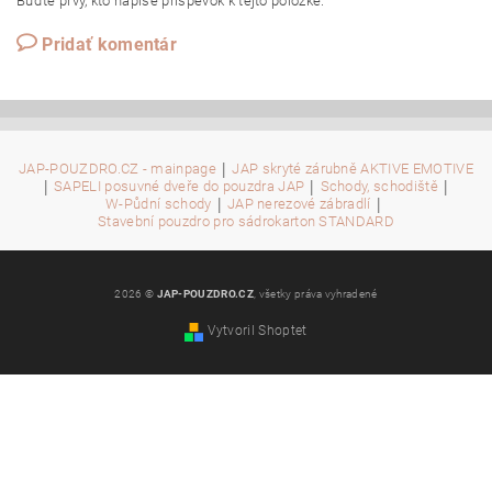
Buďte prvý, kto napíše príspevok k tejto položke.
Pridať komentár
|
JAP-POUZDRO.CZ - mainpage
JAP skryté zárubně AKTIVE EMOTIVE
|
|
|
SAPELI posuvné dveře do pouzdra JAP
Schody, schodiště
|
|
W-Půdní schody
JAP nerezové zábradlí
Stavební pouzdro pro sádrokarton STANDARD
2026 ©
JAP-POUZDRO.CZ
, všetky práva vyhradené
Vytvoril Shoptet