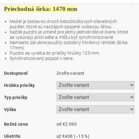
Priechodná šírka: 1470 mm
Model je zostavou dvoch bezobložkových stavebných
puzdier, ktoré sú navzájom spojené vodiacou lištou.
Každé puzdro je určené pre jedny jednokrídlové dvere, ktoré
sa vysúvajú proti sebe a môžu byť synchronizované.
Namiesto zárubne použitý ozdobný hliníkový rámček (šírka
17mm).
Puzdro sa vyrába do priečky hrúbky 125 mm.
Synchronizovaný pojazd v cene.
Dostupnosť
Zvoľte variant
Hrúbka priečky
Typ priečky
Výška
Bežná cena
od €2 090
Ušetríte
až
€408
(–15 %)