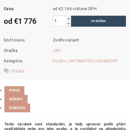
Cena
od €2 149
vrátane DPH
od €1 776
Kód tovaru
Zvoľte variant
Značka
JAP
Kategória
Puzdro JAP EMOTIVE II KOMFORT
Otázka
POPIS
SÚBORY
DISKUSIA
Tento výrobek není standardní, je tedy
upraven podle přání
spotřebitele nebo pro jeho osobu,
a je vyráběný na objednávku