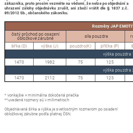
zákazníka, proto prosím vezměte na vědomí, že nelze po objednání a
uhrazení zálohy objednávku zrušit, ani zboží vrátit dle § 1837 z.č.
89/2012 Sb., občanského zákoníku.
Rozměry JAP EMOTI
čistý průchod po osazení
síla pouzdra
r
obložkové zárubně
šiřka (D)
výška (J)
pouzdro(K)
příčka (P)
š
výška pouzdr
1470
1982
75
125
výška pouzdr
1470
2112
75
125
*
vonkajšie = minimálna dokočená priečka
*
*
uvedené rozmery sú v milimetroch
Objednávaná šírka a výška je svetlostným rozmerom po osadení
obložkovej zárubne podľa platnej ČSN.