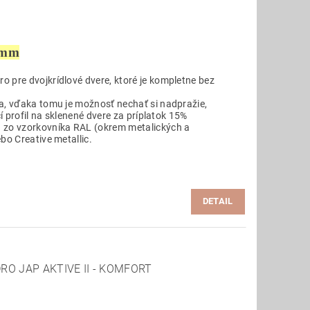
 mm
 pre dvojkrídlové dvere, ktoré je kompletne bez
a, vďaka tomu je možnosť nechať si nadpražie,
cí profil na sklenené dvere za príplatok 15%
 zo vzorkovníka RAL (okrem metalických a
bo Creative metallic.
DETAIL
RO JAP AKTIVE II - KOMFORT