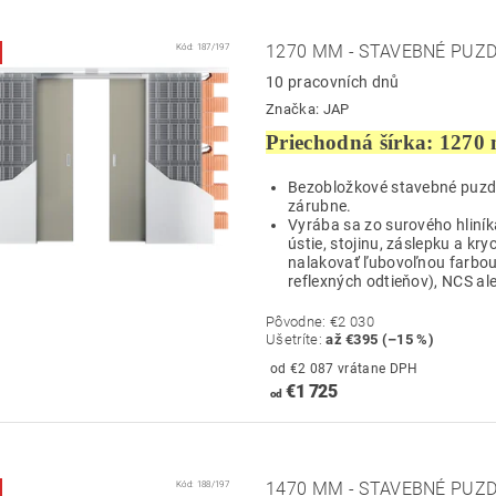
Kód:
187/197
1270 MM - STAVEBNÉ PUZD
10 pracovních dnů
Značka:
JAP
Priechodná šírka: 1270
Bezobložkové stavebné puzdro
zárubne.
Vyrába sa zo surového hliník
ústie, stojinu, záslepku a kry
nalakovať ľubovoľnou farbou
reflexných odtieňov), NCS ale
Pôvodne:
€2 030
Ušetríte
:
až €395 (–15 %)
od €2 087 vrátane DPH
€1 725
od
Kód:
188/197
1470 MM - STAVEBNÉ PUZD