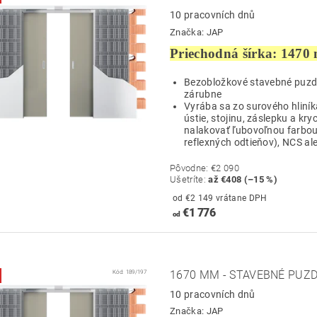
10 pracovních dnů
Značka:
JAP
Priechodná šírka: 1470
Bezobložkové stavebné puzdro
zárubne
Vyrába sa zo surového hliník
ústie, stojinu, záslepku a kry
nalakovať ľubovoľnou farbou
reflexných odtieňov), NCS ale
Pôvodne:
€2 090
Ušetríte
:
až €408 (–15 %)
od €2 149 vrátane DPH
€1 776
od
Kód:
189/197
1670 MM - STAVEBNÉ PUZD
10 pracovních dnů
Značka:
JAP