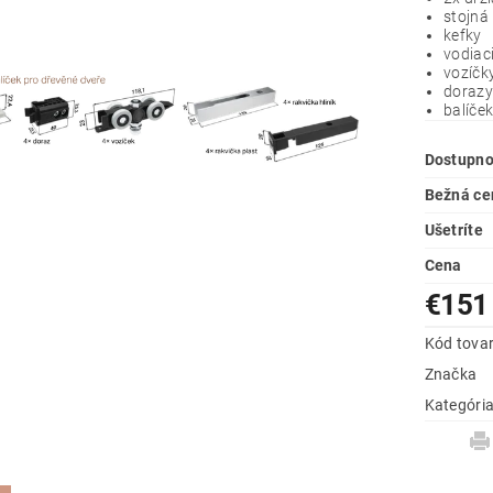
stojná
kefky
vodiaci
vozíčk
doraz
balíče
Dostupno
Bežná ce
Ušetríte
Cena
€15
Kód tova
Značka
Kategóri