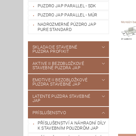
PUZDRO JAP PARALLEL - SDK
PUZDRO JAP PARALLEL - MÚR
NADROZMERNÉ PÚZDRO JAP
PURE STANDARD
SKLADACIE STAVEBNÉ
PUZDRA PROFIKIT
AKTIVE II BEZOBLOŽKOVÉ
STAVEBNÉ PUZDRA JAP
EMOTIVE II BEZOBLOŽKOVÉ
PUZDRA STAVEBNÉ JAP
LATENTE PUZDRA STAVEBNÉ
JAP
PRÍSLUŠENSTVO
PŘÍSLUŠENSTVÍ A NÁHRADNÍ DÍLY
K STAVEBNÍM POUZDRŮM JAP