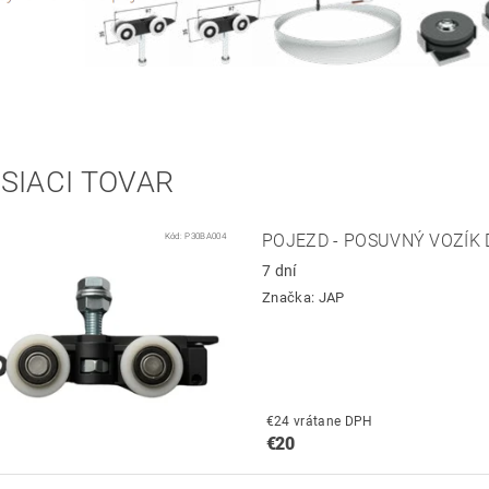
SIACI TOVAR
Kód:
P30BA004
POJEZD - POSUVNÝ VOZÍK
7 dní
Značka:
JAP
€24 vrátane DPH
€20