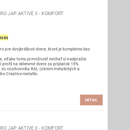
RO JAP AKTIVE II - KOMFORT
 mm
 pre dvojkrídlové dvere, ktoré je kompletne bez
a, vďaka tomu je možnosť nechať si nadpražie,
cí profil na sklenené dvere za príplatok 15%
 zo vzorkovníka RAL (okrem metalických a
bo Creative metallic.
DETAIL
RO JAP AKTIVE II - KOMFORT