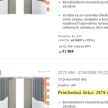
Bezobložkové stavebné puzdro
zárubne
Vyrába sa zo surového hliník
ústie, stojinu, záslepku a kry
nalakovať ľubovoľnou farbou
reflexných odtieňov), NCS ale
Pôvodne:
€2 240
Ušetríte
:
až €437 (–15 %)
od €2 304 vrátane DPH
€1 904
od
Kód:
191/197
2070 MM - STAVEBNÉ PUZD
10 pracovních dnů
Značka:
JAP
Priechodná šírka: 2070
Bezobložkové stavebné puzdro
zárubne