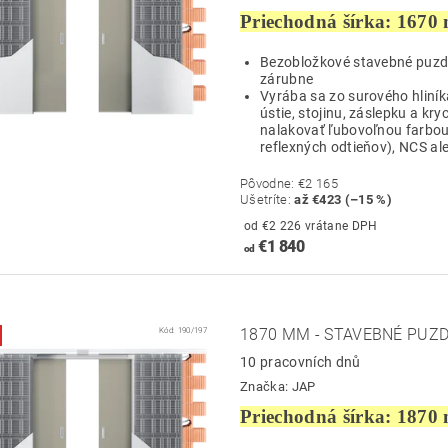
Priechodná šírka: 1670
Bezobložkové stavebné puzdro
zárubne
Vyrába sa zo surového hliník
ústie, stojinu, záslepku a kry
nalakovať ľubovoľnou farbou
reflexných odtieňov), NCS ale
Pôvodne:
€2 165
Ušetríte
:
až €423 (–15 %)
od €2 226 vrátane DPH
€1 840
od
Kód:
190/197
1870 MM - STAVEBNÉ PUZD
10 pracovních dnů
Značka:
JAP
Priechodná šírka: 1870