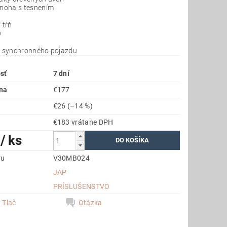
 noha s tesnením
 tŕň
y
y
k synchronného pojazdu
sť
7 dní
na
€177
€26
(–14 %)
€183 vrátane DPH
1
/ ks
ru
V30MB024
JAP
a
PRÍSLUŠENSTVO
Tlač
Otázka