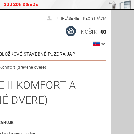
:
23d 20h 20m 2s
|
PRIHLÁSENIE
REGISTRÁCIA
KOŠÍK:
€0
ZOBLOŽKOVÉ STAVEBNÉ PUZDRA JAP
ENSTVO
PODKROVNÉ SCHODY JAP
 Komfort (drevené dvere)
NÉ DVERE VR. ZÁRUBNE
 II KOMFORT A
TIAHNUTIE
VIDEONÁVODY
NÉ DVERE)
SAHUJE:
iaky drevených dverí