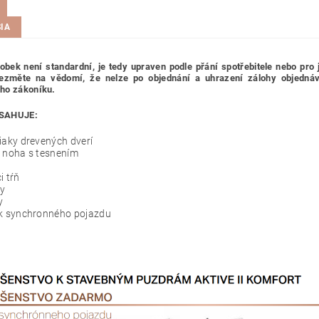
IA
obek není standardní, je tedy
upraven podle přání spotřebitele nebo pro 
ezměte na vědomí, že nelze po objednání a uhrazení zálohy objednávku
ho zákoníku.
SAHUJE:
iaky drevených dverí
á noha s tesnením
i tŕň
ky
y
ek synchronného pojazdu