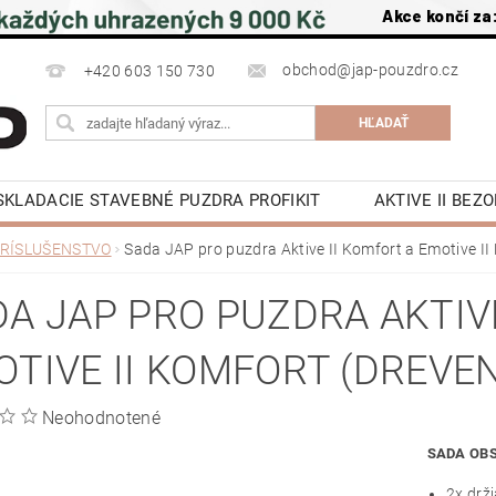
Akce končí za
obchod@jap-pouzdro.cz
+420 603 150 730
SKLADACIE STAVEBNÉ PUZDRA PROFIKIT
AKTIVE II BE
É JAP
LATENTE PUZDRA STAVEBNÉ JAP
PRÍSLUŠ
RÍSLUŠENSTVO
Sada JAP pro puzdra Aktive II Komfort a Emotive II
POSUVNÉ DVERE DO PÚZDRA JAP
OTOČNÉ DREVE
A JAP PRO PUZDRA AKTIVE
OCHRANA OSOBNÍCH ÚDAJŮ
NAPÍŠTE NÁM
NA S
OTIVE II KOMFORT (DREVE
KY
KONTAKTY
Neohodnotené
SADA OB
2x drž