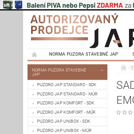
NORMA PUZDRA STAVEBNÉ JAP
EMOTIVE II BEZOBLOŽKOVÉ PUZDRA STAVEBN
P
NORMA PUZDRA STAVEBNÉ
JAP
POSUVNÉ SYSTÉMY NA STENU A DO STROPU
SAD
PUZDRO JAP STANDARD - SDK
VÝPRODEJ
OBCHODNÍ PODMÍNKY
PUZDRO JAP STANDARD - MÚR
EM
REFERENCIE ZÁKAZNÍKOV
NAŠE POBOČ
PUZDRO JAP KOMFORT - SDK
PUZDRO JAP KOMFORT - MÚR
PUZDRO JAP UNIBOX - SDK
PUZDRO JAP UNIBOX - MÚR