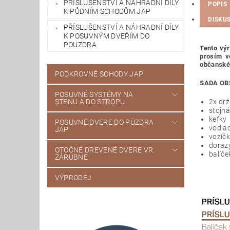
PŘÍSLUŠENSTVÍ A NÁHRADNÍ DÍLY
POPIS
K PŮDNÍM SCHODŮM JAP
DISKUS
PŘÍSLUŠENSTVÍ A NÁHRADNÍ DÍLY
K POSUVNÝM DVEŘÍM DO
POUZDRA
Tento výr
prosím v
občanské
PODKROVNÉ SCHODY JAP
SADA OB
POSUVNÉ SYSTÉMY NA
2x drž
STENU A DO STROPU
stojn
kefky
POSUVNÉ DVERE DO PÚZDRA
vodiac
JAP
vozíč
doraz
OTOČNÉ DREVENÉ DVERE VR.
balíč
ZÁRUBNE
VÝPRODEJ