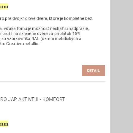
 mm
 pre dvojkrídlové dvere, ktoré je kompletne bez
a, vďaka tomu je možnosť nechať si nadpražie,
cí profil na sklenené dvere za príplatok 15%
 zo vzorkovníka RAL (okrem metalických a
bo Creative metallic.
DETAIL
RO JAP AKTIVE II - KOMFORT
 mm