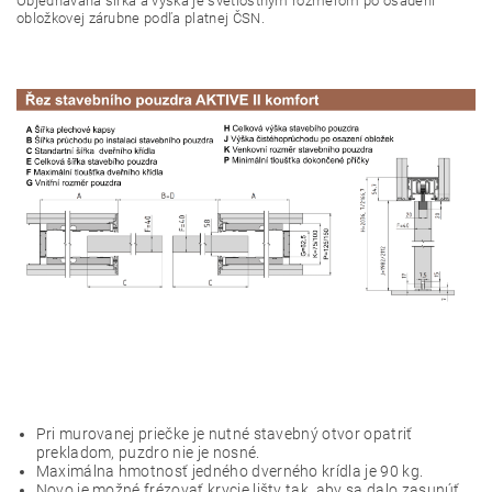
O
bjednávaná šírka a výška je svetlostným rozmerom po osadení
obložkovej zárubne podľa platnej ČSN.
Pri murovanej priečke je nutné stavebný otvor opatriť
prekladom, puzdro nie je nosné.
Maximálna hmotnosť jedného dverného krídla je 90 kg.
Novo je možné frézovať krycie lišty tak, aby sa dalo zasunúť