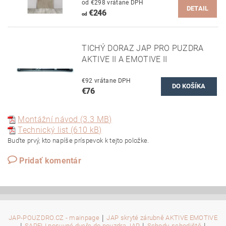
od €298 vrátane DPH
DETAIL
€246
od
TICHÝ DORAZ JAP PRO PUZDRA
AKTIVE II A EMOTIVE II
€92 vrátane DPH
€76
Montážní návod (3.3 MB)
Technický list (610 kB)
Buďte prvý, kto napíše príspevok k tejto položke.
Pridať komentár
|
JAP-POUZDRO.CZ - mainpage
JAP skryté zárubně AKTIVE EMOTIVE
SAPELI posuvné dveře do pouzdra JAP
Schody, schodiště