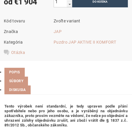
od €1 904
Kód tovaru
Zvoľte variant
Značka
JAP
Kategória
Puzdro JAP AKTIVE II KOMFORT
Otázka
POPIS
SÚBORY
DISKUSIA
Tento výrobek není standardní, je tedy
upraven podle přání
spotřebitele nebo pro jeho osobu,
a je vyráběný na objednávku
zákazníka, proto prosím vezměte na vědomí, že nelze po objednání a
uhrazení zálohy objednávku zrušit, ani zboží vrátit dle § 1837 z.č.
89/2012 Sb., občanského zákoníku.