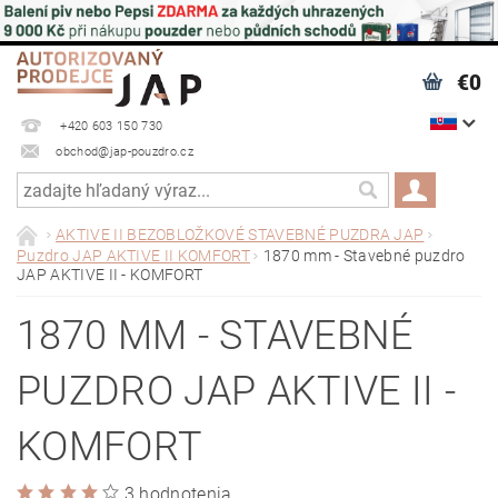
€0
+420 603 150 730
obchod@jap-pouzdro.cz
AKTIVE II BEZOBLOŽKOVÉ STAVEBNÉ PUZDRA JAP
Puzdro JAP AKTIVE II KOMFORT
1870 mm - Stavebné puzdro
JAP AKTIVE II - KOMFORT
1870 MM - STAVEBNÉ
PUZDRO JAP AKTIVE II -
KOMFORT
3 hodnotenia