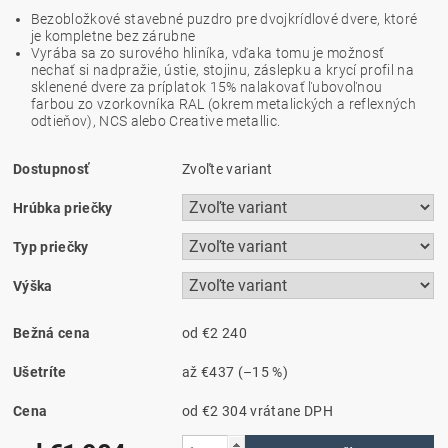
Bezobložkové stavebné puzdro pre dvojkrídlové dvere, ktoré
je kompletne bez zárubne
Vyrába sa zo surového hliníka, vďaka tomu je možnosť
nechať si nadpražie, ústie, stojinu, záslepku a krycí profil na
sklenené dvere za príplatok 15% nalakovať ľubovoľnou
farbou zo vzorkovníka RAL (okrem metalických a reflexných
odtieňov), NCS alebo Creative metallic.
Dostupnosť
Zvoľte variant
Hrúbka priečky
Typ priečky
Výška
Bežná cena
od €2 240
Ušetríte
až
€437
(–15 %)
Cena
od €2 304
vrátane DPH