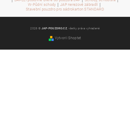
|
|
|
|
|
W-Půdní schody
JAP nerezové zábradlí
Stavební pouzdro pro sádrokarton STANDARD
2026 ©
JAP-POUZDRO.CZ
, všetky práva vyhradené
Vytvoril Shoptet