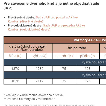
Pre zavesenie dverného krídla je nutné objednať sadu
JAP:
Pro dřevěné dveře:
Sada JAP pro pouzdra Aktive
Komfort (dřevěné dveře)
Pro celoskleněné dveře:
Sada JAP pro pouzdra Aktive
Komfort (celoskleněné dveře)
Rozměry JAP AKTIV
čistý průchod po osazení
síla pouzdra
r
obložkové zárubně
šiřka (D)
výška (J)
pouzdro(K)
příčka (P)
š
výška pouzdr
1870
1982
75
125
výška pouzdr
1870
2112
75
125
*
vonkajšie = minimálna dokočená priečka.
*
*
uvedené rozmery sú v milimetroch