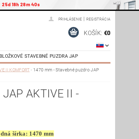
25d 18h 28m 40s
|
PRIHLÁSENIE
REGISTRÁCIA
KOŠÍK:
€0
ZOBLOŽKOVÉ STAVEBNÉ PUZDRA JAP
ENSTVO
PODKROVNÉ SCHODY JAP
VE II KOMFORT
1470 mm - Stavebné puzdro JAP
NÉ DVERE VR. ZÁRUBNE
TIAHNUTIE
VIDEONÁVODY
AP AKTIVE II -
odná šírka: 1470 mm