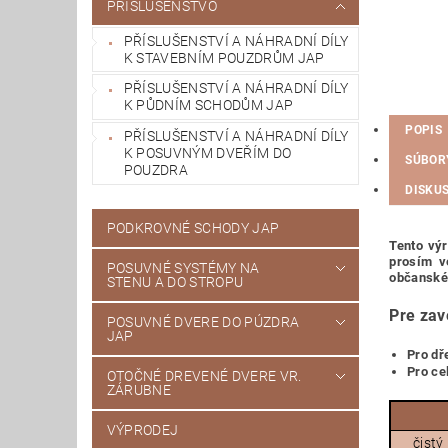
PRÍSLUŠENSTVO
PŘÍSLUŠENSTVÍ A NÁHRADNÍ DÍLY
K STAVEBNÍM POUZDRŮM JAP
PŘÍSLUŠENSTVÍ A NÁHRADNÍ DÍLY
K PŮDNÍM SCHODŮM JAP
POPIS
PŘÍSLUŠENSTVÍ A NÁHRADNÍ DÍLY
K POSUVNÝM DVEŘÍM DO
SÚBOR
POUZDRA
DISKUS
PODKROVNÉ SCHODY JAP
Tento výr
prosím v
POSUVNÉ SYSTÉMY NA
občanské
STENU A DO STROPU
Pre zav
POSUVNÉ DVERE DO PÚZDRA
JAP
Pro dř
Pro ce
OTOČNÉ DREVENÉ DVERE VR.
ZÁRUBNE
VÝPRODEJ
čistý