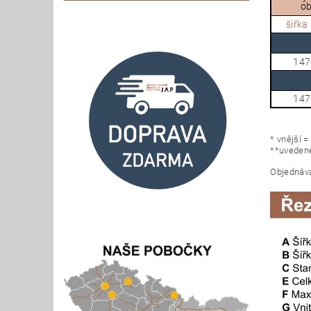
ob
šiřka 
147
147
* vnější 
**uvedené
Objednáva