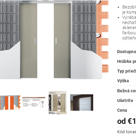
Bezobl
je kom
Vyrába
nechať 
sklene
farbou
odtieňo
Dostupno
Hrúbka p
Typ prieč
Výška
Bežná ce
Ušetríte
Cena
od €
Kód tova