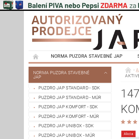
NORMA PUZDRA STAVEBNÉ JAP
EMOTIVE II BEZOBLOŽKOVÉ PUZDRA STAVEBN
A
NORMA PUZDRA STAVEBNÉ
AKTIVE
JAP
POSUVNÉ SYSTÉMY NA STENU A DO STROPU
PUZDRO JAP STANDARD - SDK
VÝPRODEJ
OBCHODNÍ PODMÍNKY
147
PUZDRO JAP STANDARD - MÚR
REFERENCIE ZÁKAZNÍKOV
NAŠE POBOČ
KO
PUZDRO JAP KOMFORT - SDK
PUZDRO JAP KOMFORT - MÚR
PUZDRO JAP UNIBOX - SDK
Akcia
PUZDRO JAP UNIBOX - MÚR