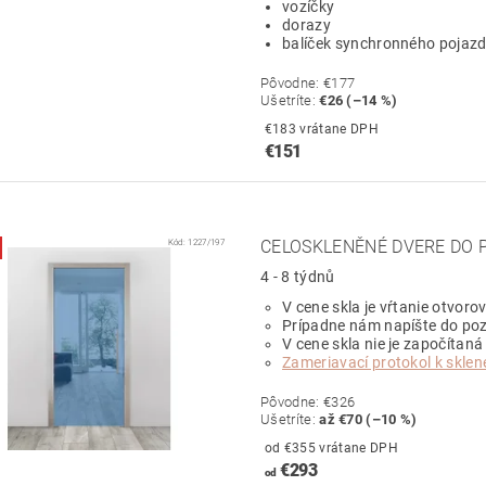
vozíčky
dorazy
balíček synchronného pojaz
Pôvodne:
€177
Ušetríte
:
€26 (–14 %)
€183 vrátane DPH
€151
Kód:
1227/197
CELOSKLENĚNÉ DVERE DO 
4 - 8 týdnů
V cene skla je vŕtanie otvoro
Prípadne nám napíšte do poz
V cene skla nie je započítaná
Zameriavací protokol k skl
Pôvodne:
€326
Ušetríte
:
až €70 (–10 %)
od €355 vrátane DPH
€293
od