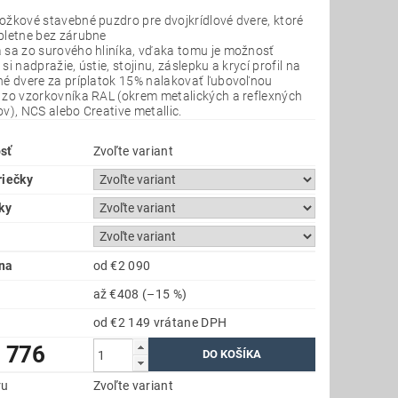
ožkové stavebné puzdro pre dvojkrídlové dvere, ktoré
pletne bez zárubne
 sa zo surového hliníka, vďaka tomu je možnosť
si nadpražie, ústie, stojinu, záslepku a krycí profil na
né dvere za príplatok 15% nalakovať ľubovoľnou
 zo vzorkovníka RAL (okrem metalických a reflexných
v), NCS alebo Creative metallic.
sť
Zvoľte variant
riečky
ky
na
od €2 090
až
€408
(–15 %)
od €2 149
vrátane DPH
1 776
ru
Zvoľte variant