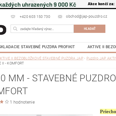
Akce končí za:
obchod@jap-pouzdro.cz
+420 603 150 730
SKLADACIE STAVEBNÉ PUZDRA PROFIKIT
AKTIVE II BE
É JAP
LATENTE PUZDRA STAVEBNÉ JAP
PRÍSLUŠ
KTIVE II BEZOBLOŽKOVÉ STAVEBNÉ PUZDRA JAP
Puzdro JAP AKTI
 II - KOMFORT
POSUVNÉ DVERE DO PÚZDRA JAP
OTOČNÉ DREVE
OCHRANA OSOBNÍCH ÚDAJŮ
NAPÍŠTE NÁM
NA S
0 MM - STAVEBNÉ PUZDRO J
KY
KONTAKTY
MFORT
1 hodnotenie
Priech