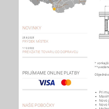
NOVINKY
25.8.2025
FRÝDEK MÍSTEK
1.12.2022
PREVZATIE TOVARU OD DOPRAVCU
*
vonkajš
**
uvedené
PRIJÍMAME ONLINE PLATBY
O
bjednáv
Pri mu
Maximá
Novo j
NAŠE POBOČKY
Novo 
Možno