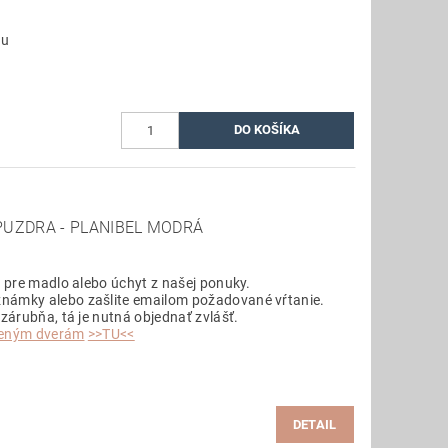
du
PUZDRA - PLANIBEL MODRÁ
v pre madlo alebo úchyt z našej ponuky.
námky alebo zašlite emailom požadované vŕtanie.
 zárubňa, tá je nutná objednať zvlášť.
eneným dverám
>>TU<<
DETAIL