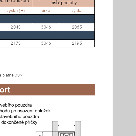
ebního pouzdra
čisté podlahy
výška (H)
šířka
výška
2045
3046
2065
2175
3046
2195
e platné ČSN.