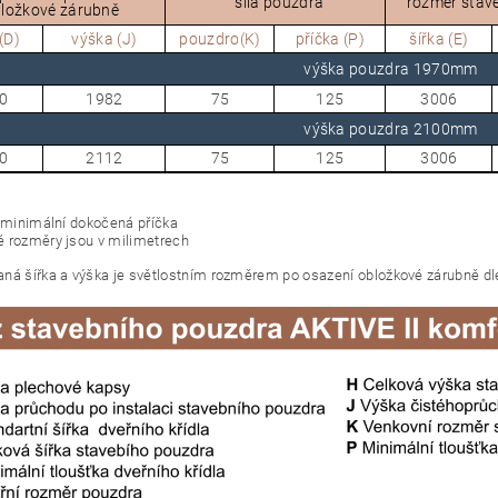
síla pouzdra
rozměr stav
ložkové zárubně
(D)
výška (J)
pouzdro(K)
příčka (P)
šířka (E)
výška pouzdra 1970mm
0
1982
75
125
3006
výška pouzdra 2100mm
0
2112
75
125
3006
= minimální dokočená příčka
 rozměry jsou v milimetrech
ná šířka a výška je světlostním rozměrem po osazení obložkové zárubně dl