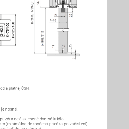
odľa platnej ČSN.
 je nosné.
puzdra celé sklenené dverné krídlo.
m (minimálna dokončená priečka po začistení).
 napísať do poznámky).