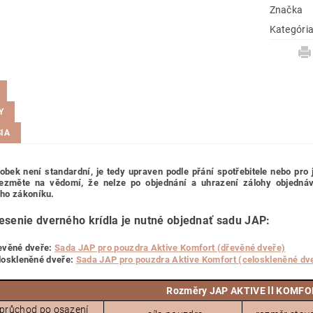
Značka
Kategóri
Y
IA
obek není standardní, je tedy
upraven podle přání spotřebitele nebo pro 
ezměte na vědomí, že nelze po objednání a uhrazení zálohy objednávku
ho zákoníku.
esenie dverného krídla je nutné objednať sadu JAP:
evěné dveře:
Sada JAP pro pouzdra Aktive Komfort (dřevěné dveře)
loskleněné dveře:
Sada JAP pro pouzdra Aktive Komfort (celoskleněné dv
Rozměry JAP AKTIVE ll KOMF
 průchod po osazení