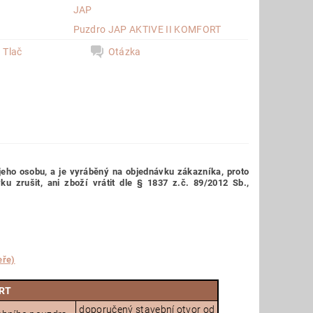
JAP
a
Puzdro JAP AKTIVE II KOMFORT
Tlač
Otázka
jeho osobu,
a je vyráběný na objednávku zákazníka, proto
 zrušit, ani zboží vrátit dle § 1837 z.č. 89/2012 Sb.,
eře)
ORT
doporučený stavební otvor od