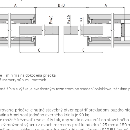
ie = minimálna dokočená priečka.
 rozmery sú v milimetroch
aná šírka a výška je svetlostným rozmerom po osadení obložkovej zárubne p
rovanej priečke je nutné stavebný otvor opatriť prekladom, puzdro nie
lna hmotnosť jedného dverného krídla je 90 kg.
e možné frézovať krycie lišty tak, aby sa dalo zasunúť do stavebného 
tiež možnosť výberu z dvoch rozmerov profilu púzdra 125 mm a 150 m
sť úpravy výšky puzdra pre drevené krídlo od výrobcu SAPELI (nutné