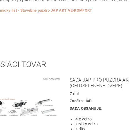
hnický list - Stavebné puzdro JAP AKTIVE-KOMFORT
SIACI TOVAR
Kód:
V30MB008
SADA JAP PRO PUZDRA AKT
(CELOSKLENENÉ DVERE)
7 dní
Značka:
JAP
SADA OBSAHUJE:
4 x vetro
krytky vetra
kefky