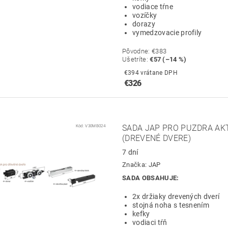
vodiace tŕne
vozíčky
dorazy
vymedzovacie profily
Pôvodne:
€383
Ušetríte
:
€57 (–14 %)
€394 vrátane DPH
€326
Kód:
V30MB024
SADA JAP PRO PUZDRA AKT
(DREVENÉ DVERE)
7 dní
Značka:
JAP
SADA OBSAHUJE:
2x držiaky drevených dverí
stojná noha s tesnením
kefky
vodiaci tŕň