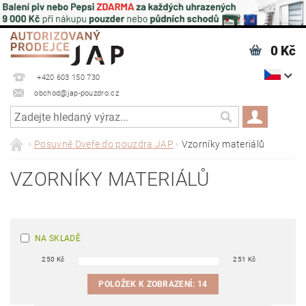
0 Kč
+420 603 150 730
obchod@jap-pouzdro.cz
Posuvné Dveře do pouzdra JAP
Vzorníky materiálů
VZORNÍKY MATERIÁLŮ
NA SKLADĚ
250
Kč
251
Kč
POLOŽEK K ZOBRAZENÍ:
14