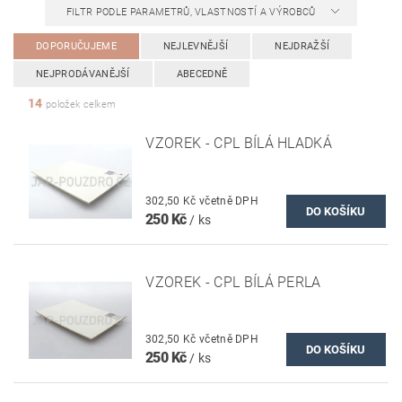
FILTR PODLE PARAMETRŮ, VLASTNOSTÍ A VÝROBCŮ
DOPORUČUJEME
NEJLEVNĚJŠÍ
NEJDRAŽŠÍ
NEJPRODÁVANĚJŠÍ
ABECEDNĚ
14
položek celkem
VZOREK - CPL BÍLÁ HLADKÁ
302,50 Kč včetně DPH
250 Kč
/ ks
VZOREK - CPL BÍLÁ PERLA
302,50 Kč včetně DPH
250 Kč
/ ks