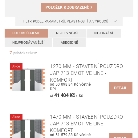
POLOŽEK K ZOBRAZENÍ:
7
FILTR PODLE PARAMETRŮ, VLASTNOSTÍ A VÝROBCŮ
DOPORUČUJEME
NEJLEVNĚJŠÍ
NEJDRAŽŠÍ
NEJPRODÁVANĚJŠÍ
ABECEDNĚ
7
položek celkem
1270 MM - STAVEBNÍ POUZDRO
Akce
JAP 713 EMOTIVE LINE -
KOMFORT
od 50 098,84 Kč včetně
DETAIL
DPH
41 404 Kč
/ ks
od
1470 MM - STAVEBNÍ POUZDRO
Akce
JAP 713 EMOTIVE LINE -
KOMFORT
od 51 579,88 Kč včetně