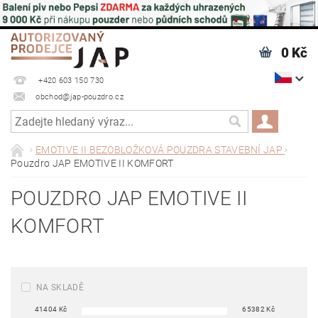
0 Kč
+420 603 150 730
obchod@jap-pouzdro.cz
EMOTIVE II BEZOBLOŽKOVÁ POUZDRA STAVEBNÍ JAP
Pouzdro JAP EMOTIVE II KOMFORT
POUZDRO JAP EMOTIVE II
KOMFORT
NA SKLADĚ
41404
Kč
65382
Kč