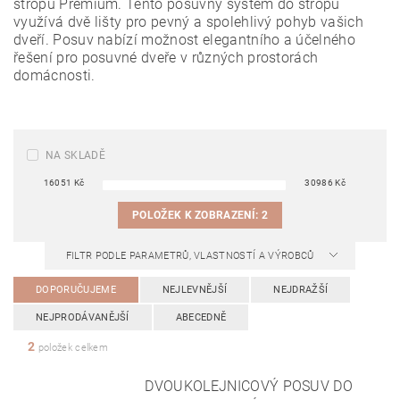
stropu Premium. Tento posuvný systém do stropu
využívá dvě lišty pro pevný a spolehlivý pohyb vašich
dveří.
Posuv
nabízí možnost elegantního a účelného
řešení pro posuvné dveře v různých prostorách
domácnosti.
NA SKLADĚ
16051
Kč
30986
Kč
POLOŽEK K ZOBRAZENÍ:
2
FILTR PODLE PARAMETRŮ, VLASTNOSTÍ A VÝROBCŮ
DOPORUČUJEME
NEJLEVNĚJŠÍ
NEJDRAŽŠÍ
NEJPRODÁVANĚJŠÍ
ABECEDNĚ
2
položek celkem
DVOUKOLEJNICOVÝ POSUV DO