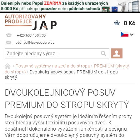
0 Kč
+420 603 150 730
obchod@jap-pouzdro.cz
Posuvné systémy na zeď a do stropu
PREMIUM (skrytý
do stropu)
Dvoukolejnicový posuv PREMIUM do stropu
skrytý
DVOUKOLEJNICOVÝ POSUV
PREMIUM DO STROPU SKRYTÝ
Dvoukolejný posuvný systém je ideálním řešením pro ty,
kteří hledají vyšší flexibilitu posuvných dveří. K
dosáhnutí dokonalého vyvážení funkčnosti a designu
Vám doporučujeme dvoukolejný posuvný systém do