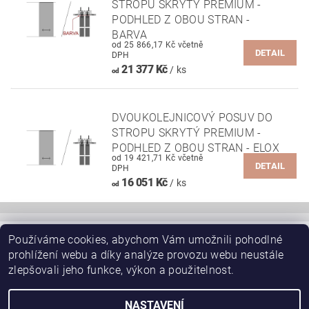
STROPU SKRYTÝ PREMIUM -
PODHLED Z OBOU STRAN -
BARVA
od 25 866,17 Kč včetně
DETAIL
DPH
21 377 Kč
/ ks
od
DVOUKOLEJNICOVÝ POSUV DO
STROPU SKRYTÝ PREMIUM -
PODHLED Z OBOU STRAN - ELOX
od 19 421,71 Kč včetně
DETAIL
DPH
16 051 Kč
/ ks
od
Používáme cookies, abychom Vám umožnili pohodlné
|
JAP-POUZDRO.CZ - mainpage
JAP skryté zárubně AKTIVE EMOTIVE
prohlížení webu a díky analýze provozu webu neustále
|
|
|
SAPELI posuvné dveře do pouzdra JAP
Schody, schodiště
|
|
W-Půdní schody
JAP nerezové zábradlí
zlepšovali jeho funkce, výkon a použitelnost.
Stavební pouzdro pro sádrokarton STANDARD
NASTAVENÍ