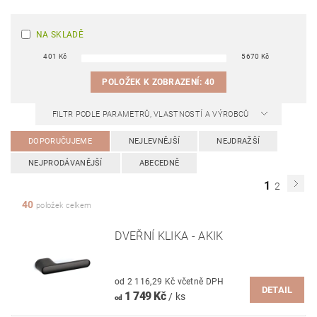
NA SKLADĚ
401
Kč
5670
Kč
POLOŽEK K ZOBRAZENÍ:
40
FILTR PODLE PARAMETRŮ, VLASTNOSTÍ A VÝROBCŮ
DOPORUČUJEME
NEJLEVNĚJŠÍ
NEJDRAŽŠÍ
NEJPRODÁVANĚJŠÍ
ABECEDNĚ
1
2
40
položek celkem
DVEŘNÍ KLIKA - AKIK
od 2 116,29 Kč včetně DPH
DETAIL
1 749 Kč
/ ks
od