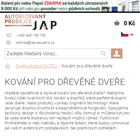
0 Kč
+420 603 150 730
obchod@jap-pouzdro.cz
Dveře otočné SAPELI
Kování pro dřevěné dveře
KOVÁNÍ PRO DŘEVĚNÉ DVEŘE
Hledáte spolehlivé a stylové kování pro dřevěné dveře? Nabízíme
široký výběr kvalitních klik, kování a doplňků, které perfektně doplní
vaše dveře. Naše produkty vynikají originální technologií, která
zaručuje dlouhou životnost a bezproblémové fungování. Spojujeme
špičkový design s dlouholetou tradicí, díky čemuž si můžete být jisti,
že vaše dveře dostanou ten nejlepší možný vzhled i funkčnost.
Prohlédněte si naši nabídku a objevte řešení, která budou vyhovovat
jak vašim estetickým požadavkům, tak praktickým potřebám.