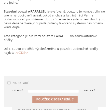
pro jedno.
Stavební pouzdro PARALLEL
je svařované, pouzdro je kompatibilní se
všemi výrobci dveří, avšak pokud si chcete být jisti rádi Vám s
dodávkou dveří pomůžeme. Upozorňujeme že systém není vhodný pro
celoskleněné dveře, v případě potřeby takového systému nás prosím
kontaktujte.
Tato kategorie je pro verzi pouzdra PARALLEL do sádrokartonové
příčky:
Od 1.4.2018 proběhla výrobní změna u pouzder. Jednotlivé rozdíly
najdete
>>ZDE<<
NA SKLADĚ
17289
Kč
29419
Kč
POLOŽEK K ZOBRAZENÍ:
7