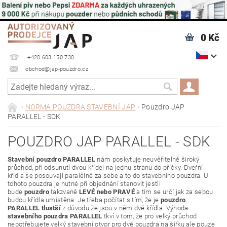
0 Kč
+420 603 150 730
obchod@jap-pouzdro.cz
NORMA POUZDRA STAVEBNÍ JAP
Pouzdro JAP
PARALLEL - SDK
POUZDRO JAP PARALLEL - SDK
Stavební pouzdro PARALLEL
nám poskytuje neuvěřitelně široký
průchod, při odsunutí dvou křídel na jednu stranu do příčky. Dveřní
křídla se posouvají paralélně za sebe a to do stavebního pouzdra. U
tohoto pouzdra je nutné
při objednání stanovit jestli
bude
pouzdro
takzvaně
LEVÉ nebo PRAVÉ
a tím se určí jak za sebou
budou křídla umístěna. Je třeba počítat s tím, že je
pouzdro
PARALLEL tlustší
z důvodu že jsou v něm dvě křídla. Výhoda
stavebního pouzdra PARALLEL
tkví v tom, že pro velký průchod
nepotřebujete velký stavební otvor pro dvě pouzdra na šířku ale pouze