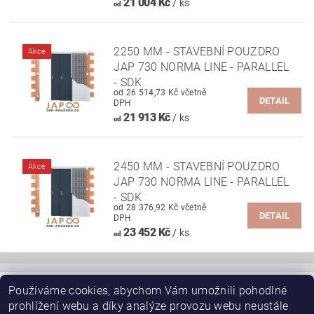
21 004 Kč
/ ks
od
2250 MM - STAVEBNÍ POUZDRO
Akce
JAP 730 NORMA LINE - PARALLEL
- SDK
od 26 514,73 Kč včetně
DETAIL
DPH
21 913 Kč
/ ks
od
2450 MM - STAVEBNÍ POUZDRO
Akce
JAP 730 NORMA LINE - PARALLEL
- SDK
od 28 376,92 Kč včetně
DETAIL
DPH
23 452 Kč
/ ks
od
Používáme cookies, abychom Vám umožnili pohodlné
|
JAP-POUZDRO.CZ - mainpage
JAP skryté zárubně AKTIVE EMOTIVE
prohlížení webu a díky analýze provozu webu neustále
|
|
|
SAPELI posuvné dveře do pouzdra JAP
Schody, schodiště