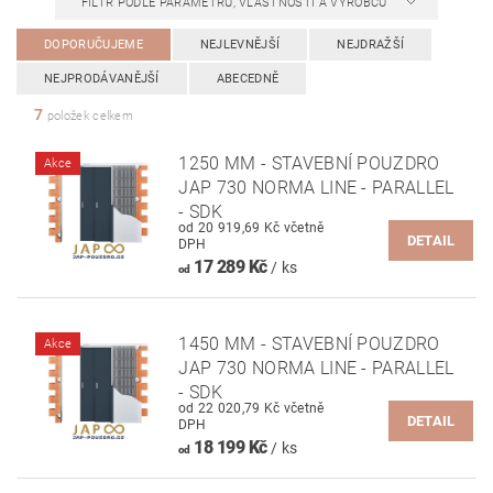
FILTR PODLE PARAMETRŮ, VLASTNOSTÍ A VÝROBCŮ
DOPORUČUJEME
NEJLEVNĚJŠÍ
NEJDRAŽŠÍ
NEJPRODÁVANĚJŠÍ
ABECEDNĚ
7
položek celkem
1250 MM - STAVEBNÍ POUZDRO
Akce
JAP 730 NORMA LINE - PARALLEL
- SDK
od 20 919,69 Kč včetně
DETAIL
DPH
17 289 Kč
/ ks
od
1450 MM - STAVEBNÍ POUZDRO
Akce
JAP 730 NORMA LINE - PARALLEL
- SDK
od 22 020,79 Kč včetně
DETAIL
DPH
18 199 Kč
/ ks
od