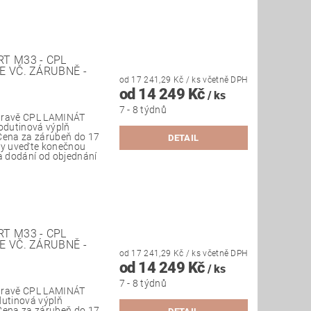
T M33 - CPL
E VČ. ZÁRUBNĚ -
od 17 241,29 Kč
/ ks
včetně DPH
od 14 249 Kč
/ ks
7 - 8 týdnů
úpravě CPL LAMINÁT
evodutinová výplň
Cena za zárubeň do 17
DETAIL
vky uveďte konečnou
ba dodání od objednání
T M33 - CPL
E VČ. ZÁRUBNĚ -
od 17 241,29 Kč
/ ks
včetně DPH
od 14 249 Kč
/ ks
7 - 8 týdnů
úpravě CPL LAMINÁT
odutinová výplň
Cena za zárubeň do 17