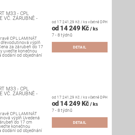
T M33 - CPL
E VČ. ZÁRUBNĚ -
od 17 241,29 Kč
/ ks
včetně DPH
od 14 249 Kč
/ ks
7 - 8 týdnů
úpravě CPL LAMINÁT
: dřevodutinová výplň
Cena za zárubeň do 17
DETAIL
vky uveďte konečnou
ba dodání od objednání
T M33 - CPL
E VČ. ZÁRUBNĚ -
od 17 241,29 Kč
/ ks
včetně DPH
od 14 249 Kč
/ ks
7 - 8 týdnů
úpravě CPL LAMINÁT
utinová výplň Uvedená
zárubeň do 17 cm
DETAIL
uveďte konečnou
ba dodání od objednání