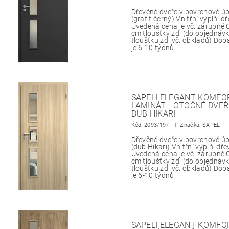
Dřevěné dveře v povrchové 
(grafit černý) Vnitřní výplň: 
Uvedená cena je vč. zárubně 
cm tloušťky zdi (do objedná
tloušťku zdi vč. obkladů) Do
je 6-10 týdnů
SAPELI ELEGANT KOMFOR
LAMINÁT - OTOČNÉ DVEŘ
DUB HIKARI
Kód:
2093/197
Značka: SAPELI
Dřevěné dveře v povrchové 
(dub Hikari) Vnitřní výplň: dř
Uvedená cena je vč. zárubně 
cm tloušťky zdi (do objedná
tloušťku zdi vč. obkladů) Do
je 6-10 týdnů
SAPELI ELEGANT KOMFOR