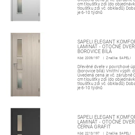
cm tloušťky zdi (do objedná
tloušťku zdi vč. obkladů) Do
je 6-10 týdnů
SAPELI ELEGANT KOMFOR
LAMINÁT - OTOČNÉ DVEŘ
BOROVICE BÍLÁ
Kód:
2009/197
Značka: SAPELI
Dřevěné dveře v povrchové 
(borovice bílá) Vnitřní výplň:
Uvedená cena je vč. zárubně 
cm tloušťky zdi (do objedná
tloušťku zdi vč. obkladů) Do
je 6-10 týdnů
SAPELI ELEGANT KOMFOR
LAMINÁT - OTOČNÉ DVEŘ
ČERNÁ GRAFIT
Kód:
2213/197
Značka: SAPELI