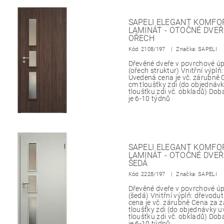
SAPELI ELEGANT KOMFOR
LAMINÁT - OTOČNÉ DVEŘ
OŘECH
Kód:
2108/197
Značka: SAPELI
Dřevěné dveře v povrchové 
(ořech struktur) Vnitřní výplň
Uvedená cena je vč. zárubně 
cm tloušťky zdi (do objedná
tloušťku zdi vč. obkladů) Do
je 6-10 týdnů
SAPELI ELEGANT KOMFOR
LAMINÁT - OTOČNÉ DVEŘ
ŠEDÁ
Kód:
2228/197
Značka: SAPELI
Dřevěné dveře v povrchové 
(šedá) Vnitřní výplň: dřevod
cena je vč. zárubně Cena za 
tloušťky zdi (do objednávky 
tloušťku zdi vč. obkladů) Do
je 6-10 týdnů