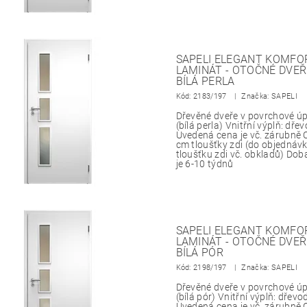
SAPELI ELEGANT KOMFOR
LAMINÁT - OTOČNÉ DVEŘ
BÍLÁ PERLA
Kód:
2183/197
Značka: SAPELI
Dřevěné dveře v povrchové 
(bílá perla) Vnitřní výplň: dř
Uvedená cena je vč. zárubně 
cm tloušťky zdi (do objedná
tloušťku zdi vč. obkladů) Do
je 6-10 týdnů
SAPELI ELEGANT KOMFOR
LAMINÁT - OTOČNÉ DVEŘ
BÍLÁ PÓR
Kód:
2198/197
Značka: SAPELI
Dřevěné dveře v povrchové 
(bílá pór) Vnitřní výplň: dřev
Uvedená cena je vč. zárubně 