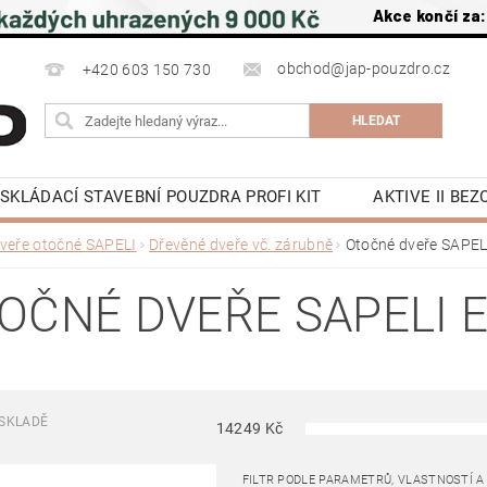
Akce končí za:
obchod@jap-pouzdro.cz
+420 603 150 730
SKLÁDACÍ STAVEBNÍ POUZDRA PROFI KIT
AKTIVE II BE
NÍ JAP
LATENTE POUZDRA STAVEBNÍ JAP
PŘÍSLU
veře otočné SAPELI
Dřevěné dveře vč. zárubně
Otočné dveře SAPE
 NA ZEĎ A DO STROPU
POSUVNÉ DVEŘE DO POUZDRA J
OČNÉ DVEŘE SAPELI 
OCHRANA OSOBNÍCH ÚDAJŮ
NAPIŠTE NÁM
KE S
Y
KONTAKTY
SKLADĚ
14249
Kč
FILTR PODLE PARAMETRŮ, VLASTNOSTÍ 