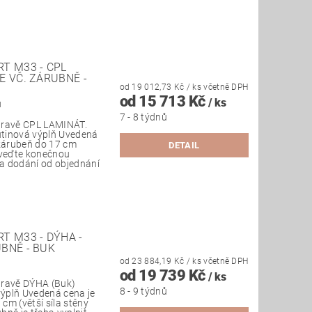
T M33 - CPL
E VČ. ZÁRUBNĚ -
od 19 012,73 Kč
/ ks
včetně DPH
od 15 713 Kč
/ ks
I
7 - 8 týdnů
pravě CPL LAMINÁT.
dutinová výplň Uvedená
 zárubeň do 17 cm
DETAIL
uveďte konečnou
ba dodání od objednání
T M33 - DÝHA -
BNĚ - BUK
od 23 884,19 Kč
/ ks
včetně DPH
od 19 739 Kč
/ ks
pravě DÝHA (Buk)
8 - 9 týdnů
výplň Uvedená cena je
 cm (větší síla stěny