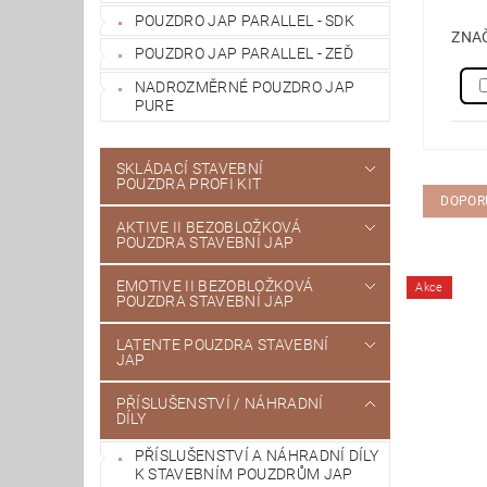
POUZDRO JAP PARALLEL - SDK
ZNA
POUZDRO JAP PARALLEL - ZEĎ
NADROZMĚRNÉ POUZDRO JAP
PURE
SKLÁDACÍ STAVEBNÍ
POUZDRA PROFI KIT
DOPOR
AKTIVE II BEZOBLOŽKOVÁ
POUZDRA STAVEBNÍ JAP
EMOTIVE II BEZOBLOŽKOVÁ
Akce
POUZDRA STAVEBNÍ JAP
LATENTE POUZDRA STAVEBNÍ
JAP
PŘÍSLUŠENSTVÍ / NÁHRADNÍ
DÍLY
PŘÍSLUŠENSTVÍ A NÁHRADNÍ DÍLY
K STAVEBNÍM POUZDRŮM JAP