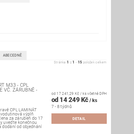
ABECEDNĚ
1
1
15
Stránka
z
-
položek celkem
T M33 - CPL
E VČ. ZÁRUBNĚ -
od 17 241,29 Kč
/ ks
včetně DPH
od 14 249 Kč
/ ks
7 - 8 týdnů
úpravě CPL LAMINÁT
řevodutinová výplň
Cena za zárubeň do 17
DETAIL
vky uveďte konečnou
ba dodání od objednání