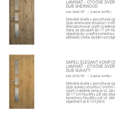
LAMINÁT - OTOČNÉ DVEŘ
DUB SHERWOOD
Kód:
2060/197
Značka: SAPELI
Dřevěné dveře v povrchové 
(dub sherwood struktur) Vnitř
dřevodutinová výplň Uvedená 
Cena za zárubeň do 17 cm tlo
objednávky uveďte konečnou t
obkladů) Doba dodání od obje
SAPELI ELEGANT KOMFOR
LAMINÁT - OTOČNÉ DVEŘ
DUB SUKATÝ
Kód:
2075/197
Značka: SAPELI
Dřevěné dveře v povrchové 
(dub sukatý struktur) Vnitřní
výplň Uvedená cena je vč. zá
do 17 cm tloušťky zdi (do ob
konečnou tloušťku zdi vč. ob
objednání je 6-10 týdnů