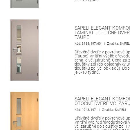
SAPELI ELEGANT KOMFOR
LAMINÁT - OTOČNÉ DVEŘ
TAUPE
Kód:
3168/197/60
Značka: SAPEL
Dřevěné dveře v povrchové ú
(Taupe) Vnitřní výplň: dřevo
cena je vč. zárubně. Cena za
tloušťky zdi (do objednávky 
tloušťku zdi vč. obkladů). Do
je 6-10 týdnů.
SAPELI ELEGANT KOMFOR
OTOČNÉ DVEŘE VČ. ZÁRU
Kód:
1943/197
Značka: SAPELI
Dřevěné dveře v povrchové ú
Vnitřní výplň: dřevodutinová 
vč. zárubně do tloušťky zdi 17