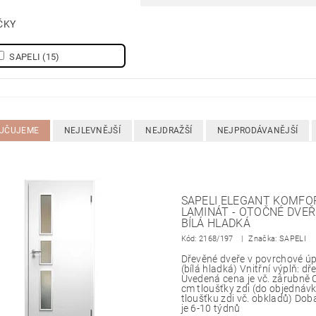
ČKY
SAPELI
(15)
UČUJEME
NEJLEVNĚJŠÍ
NEJDRAŽŠÍ
NEJPRODÁVANĚJŠÍ
SAPELI ELEGANT KOMFOR
LAMINÁT - OTOČNÉ DVEŘ
BÍLÁ HLADKÁ
Kód:
2168/197
Značka: SAPELI
Dřevěné dveře v povrchové 
(bílá hladká) Vnitřní výplň: d
Uvedená cena je vč. zárubně 
cm tloušťky zdi (do objedná
tloušťku zdi vč. obkladů) Do
je 6-10 týdnů