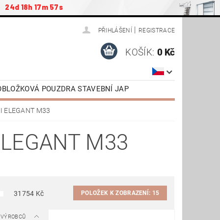
24d 18h 17m 56s
|
PŘIHLÁŠENÍ
REGISTRACE
KOŠÍK:
0 Kč
ZOBLOŽKOVÁ POUZDRA STAVEBNÍ JAP
ŠENSTVÍ / NÁHRADNÍ DÍLY
LI ELEGANT M33
AP
DVEŘE OTOČNÉ SAPELI
ELEGANT M33
TAŽENÍ
VIDEONÁVODY
POLOŽEK K ZOBRAZENÍ:
15
31754
Kč
A VÝROBCŮ