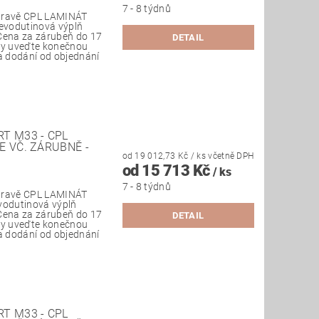
7 - 8 týdnů
úpravě CPL LAMINÁT
dřevodutinová výplň
Cena za zárubeň do 17
DETAIL
vky uveďte konečnou
ba dodání od objednání
T M33 - CPL
E VČ. ZÁRUBNĚ -
od 19 012,73 Kč
/ ks
včetně DPH
od 15 713 Kč
/ ks
7 - 8 týdnů
úpravě CPL LAMINÁT
evodutinová výplň
Cena za zárubeň do 17
DETAIL
vky uveďte konečnou
ba dodání od objednání
T M33 - CPL