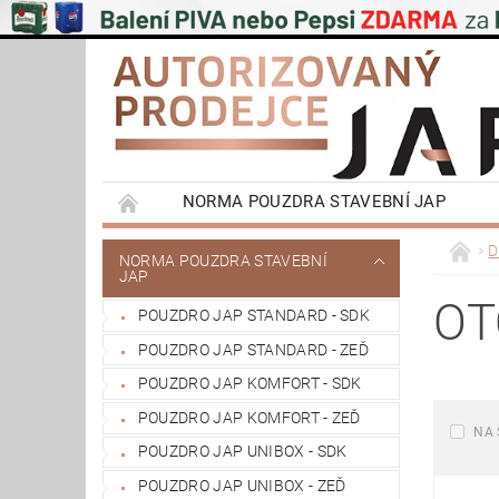
NORMA POUZDRA STAVEBNÍ JAP
EMOTIVE II BEZOBLOŽKOVÁ POUZDRA STAVEB
D
NORMA POUZDRA STAVEBNÍ
JAP
PŮDNÍ SCHODY JAP
POSUVNÉ SYSTÉMY
OT
POUZDRO JAP STANDARD - SDK
VÝPRODEJ
OBCHODNÍ PODMÍNKY
POUZDRO JAP STANDARD - ZEĎ
REFERENCE ZÁKAZNÍKŮ
NAŠE POBOČK
POUZDRO JAP KOMFORT - SDK
POUZDRO JAP KOMFORT - ZEĎ
NA 
POUZDRO JAP UNIBOX - SDK
POUZDRO JAP UNIBOX - ZEĎ