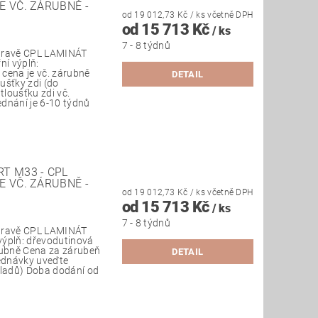
E VČ. ZÁRUBNĚ -
od 19 012,73 Kč
/ ks
včetně DPH
od 15 713 Kč
/ ks
7 - 8 týdnů
úpravě CPL LAMINÁT
ní výplň:
cena je vč. zárubně
DETAIL
ušťky zdi (do
loušťku zdi vč.
dnání je 6-10 týdnů
T M33 - CPL
E VČ. ZÁRUBNĚ -
od 19 012,73 Kč
/ ks
včetně DPH
od 15 713 Kč
/ ks
7 - 8 týdnů
úpravě CPL LAMINÁT
 výplň: dřevodutinová
rubně Cena za zárubeň
DETAIL
jednávky uveďte
kladů) Doba dodání od