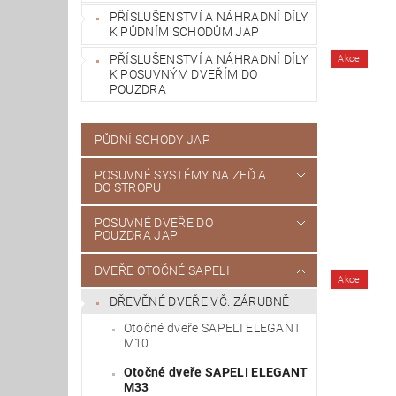
PŘÍSLUŠENSTVÍ A NÁHRADNÍ DÍLY
K PŮDNÍM SCHODŮM JAP
PŘÍSLUŠENSTVÍ A NÁHRADNÍ DÍLY
Akce
K POSUVNÝM DVEŘÍM DO
POUZDRA
PŮDNÍ SCHODY JAP
POSUVNÉ SYSTÉMY NA ZEĎ A
DO STROPU
POSUVNÉ DVEŘE DO
POUZDRA JAP
DVEŘE OTOČNÉ SAPELI
Akce
DŘEVĚNÉ DVEŘE VČ. ZÁRUBNĚ
Otočné dveře SAPELI ELEGANT
M10
Otočné dveře SAPELI ELEGANT
M33