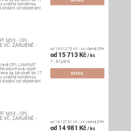
DETAIL
vky uveďte konečnou
ba dodání od objednání
T M33 - CPL
E VČ. ZÁRUBNĚ -
od 19 012,73 Kč
/ ks
včetně DPH
od 15 713 Kč
/ ks
7 - 8 týdnů
úpravě CPL LAMINÁT
 dřevodutinová výplň
Cena za zárubeň do 17
DETAIL
vky uveďte konečnou
ba dodání od objednání
T M33 - CPL
E VČ. ZÁRUBNĚ -
od 18 127,01 Kč
/ ks
včetně DPH
od 14 981 Kč
/ ks