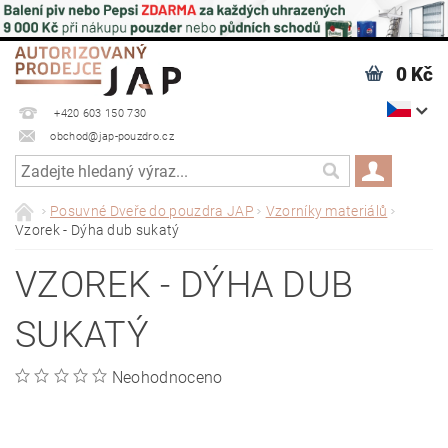
0 Kč
+420 603 150 730
obchod@jap-pouzdro.cz
Posuvné Dveře do pouzdra JAP
Vzorníky materiálů
Vzorek - Dýha dub sukatý
VZOREK - DÝHA DUB
SUKATÝ
Neohodnoceno