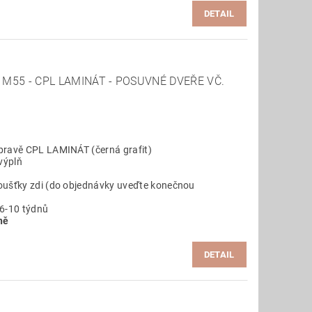
DETAIL
M55 - CPL LAMINÁT - POSUVNÉ DVEŘE VČ.
pravě CPL LAMINÁT (černá grafit)
výplň
oušťky zdi (do objednávky uveďte konečnou
 6-10 týdnů
ně
DETAIL