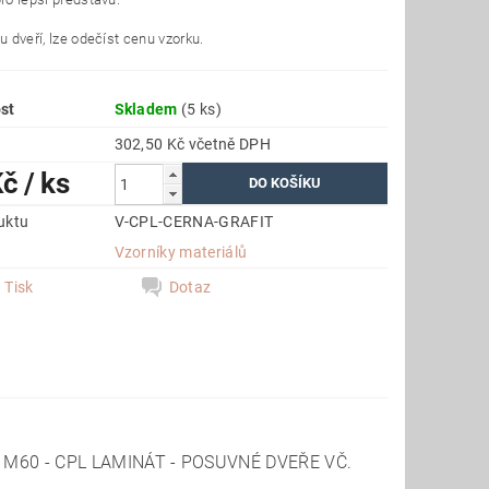
u dveří, lze odečíst cenu vzorku.
st
Skladem
(5 ks)
302,50 Kč včetně DPH
Kč
/ ks
uktu
V-CPL-CERNA-GRAFIT
e
Vzorníky materiálů
Tisk
Dotaz
M60 - CPL LAMINÁT - POSUVNÉ DVEŘE VČ.