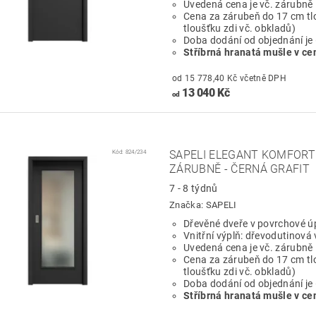
Uvedená cena je vč. zárubně
Cena za zárubeň do 17 cm tl
tloušťku zdi vč. obkladů)
Doba dodání od objednání je
Stříbrná hranatá mušle v ce
od 15 778,40 Kč včetně DPH
13 040 Kč
od
Kód:
824/234
SAPELI ELEGANT KOMFORT 
ZÁRUBNĚ - ČERNÁ GRAFIT
7 - 8 týdnů
Značka:
SAPELI
Dřevěné dveře v povrchové ú
Vnitřní výplň: dřevodutinová 
Uvedená cena je vč. zárubně
Cena za zárubeň do 17 cm tl
tloušťku zdi vč. obkladů)
Doba dodání od objednání je
Stříbrná hranatá mušle v ce