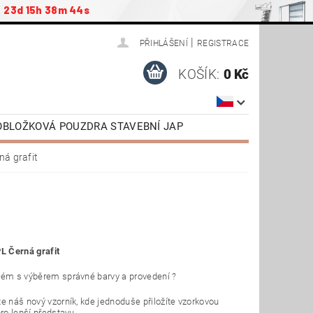
23d 15h 38m 43s
|
PŘIHLÁŠENÍ
REGISTRACE
KOŠÍK:
0 Kč
ZOBLOŽKOVÁ POUZDRA STAVEBNÍ JAP
ŠENSTVÍ / NÁHRADNÍ DÍLY
ná grafit
AP
DVEŘE OTOČNÉ SAPELI
TAŽENÍ
VIDEONÁVODY
L Černá grafit
lém s výběrem správné barvy a provedení ?
e náš nový vzorník, kde jednoduše přiložíte vzorkovou
pro lepší představu.