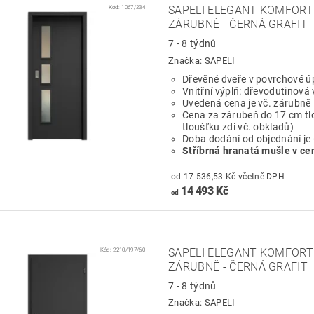
Kód:
1067/234
SAPELI ELEGANT KOMFORT 
ZÁRUBNĚ - ČERNÁ GRAFIT
7 - 8 týdnů
Značka:
SAPELI
Dřevěné dveře v povrchové ú
Vnitřní výplň: dřevodutinová 
Uvedená cena je vč. zárubně
Cena za zárubeň do 17 cm tl
tloušťku zdi vč. obkladů)
Doba dodání od objednání je
Stříbrná hranatá mušle v ce
od 17 536,53 Kč včetně DPH
14 493 Kč
od
Kód:
2210/197/60
SAPELI ELEGANT KOMFORT 
ZÁRUBNĚ - ČERNÁ GRAFIT
7 - 8 týdnů
Značka:
SAPELI