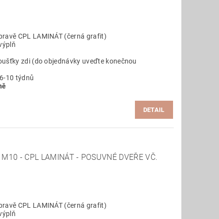
pravě CPL LAMINÁT (černá grafit)
výplň
oušťky zdi (do objednávky uveďte konečnou
 6-10 týdnů
ně
DETAIL
M10 - CPL LAMINÁT - POSUVNÉ DVEŘE VČ.
pravě CPL LAMINÁT (černá grafit)
výplň