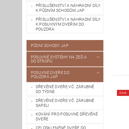
PŘÍSLUŠENSTVÍ A NÁHRADNÍ DÍLY
K PŮDNÍM SCHODŮM JAP
PŘÍSLUŠENSTVÍ A NÁHRADNÍ DÍLY
K POSUVNÝM DVEŘÍM DO
POUZDRA
PŮDNÍ SCHODY JAP
POSUVNÉ SYSTÉMY NA ZEĎ A
DO STROPU
POSUVNÉ DVEŘE DO
POUZDRA JAP
DŘEVĚNÉ DVEŘE VČ. ZÁRUBNĚ
DO TÝDNE
Akce
DŘEVĚNÉ DVEŘE VČ. ZÁRUBNĚ
SAPELI
KOVÁNÍ PRO POSUVNÉ DŘEVĚNÉ
DVEŘE
CELOSKLENĚNÉ DVEŘE DO