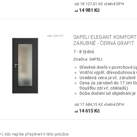
od 18 127,01 Kč včetně DPH
14 981 Kč
od
Kód:
2216/197
SAPELI ELEGANT KOMFORT 
ZÁRUBNĚ - ČERNÁ GRAFIT
7 - 8 týdnů
Značka:
SAPELI
Dřevěné dveře v povrchové ú
Vnitřní výplň: dřevodutinová 
Uvedená cena je vč. zárubně
Cena za zárubeň do 17 cm tl
tloušťku zdi vč. obkladů)
Doba dodání od objednání je
od 17 684,15 Kč včetně DPH
14 615 Kč
od
í, kdo napíše příspěvek k této položce.