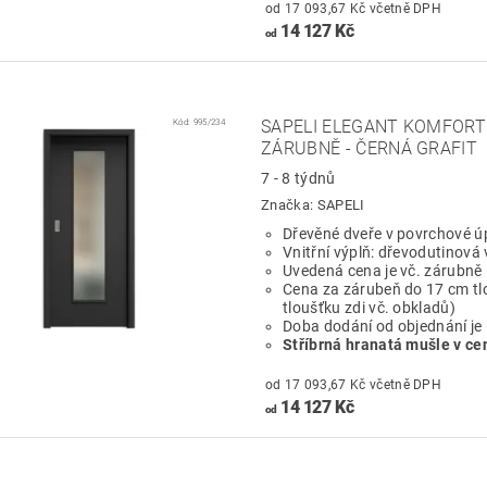
od 17 093,67 Kč včetně DPH
14 127 Kč
od
Kód:
995/234
SAPELI ELEGANT KOMFORT 
ZÁRUBNĚ - ČERNÁ GRAFIT
7 - 8 týdnů
Značka:
SAPELI
Dřevěné dveře v povrchové ú
Vnitřní výplň: dřevodutinová 
Uvedená cena je vč. zárubně
Cena za zárubeň do 17 cm tl
tloušťku zdi vč. obkladů)
Doba dodání od objednání je
Stříbrná hranatá mušle v ce
od 17 093,67 Kč včetně DPH
14 127 Kč
od