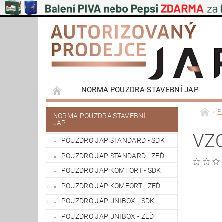
NORMA POUZDRA STAVEBNÍ JAP
EMOTIVE II BEZOBLOŽKOVÁ POUZDRA STAVEB
P
NORMA POUZDRA STAVEBNÍ
JAP
PŮDNÍ SCHODY JAP
POSUVNÉ SYSTÉMY
VZO
POUZDRO JAP STANDARD - SDK
VÝPRODEJ
OBCHODNÍ PODMÍNKY
POUZDRO JAP STANDARD - ZEĎ
REFERENCE ZÁKAZNÍKŮ
NAŠE POBOČK
POUZDRO JAP KOMFORT - SDK
POUZDRO JAP KOMFORT - ZEĎ
POUZDRO JAP UNIBOX - SDK
POUZDRO JAP UNIBOX - ZEĎ