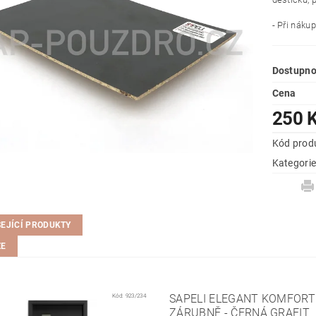
- Při nákup
Dostupno
Cena
250 
Kód prod
Kategori
SEJÍCÍ PRODUKTY
ZE
Kód:
923/234
SAPELI ELEGANT KOMFORT 
ZÁRUBNĚ - ČERNÁ GRAFIT