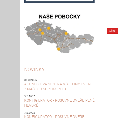
Akce
NOVINKY
31.3.2026
AKČNÍ SLEVA 20 % NA VŠECHNY DVEŘE
Z NAŠEHO SORTIMENTU
3.2.2026
KONFIGURÁTOR - POSUVNÉ DVEŘE PLNÉ
HLADKÉ
3.2.2026
KONFIGURÁTOR - POSUVNÉ DVEŘE