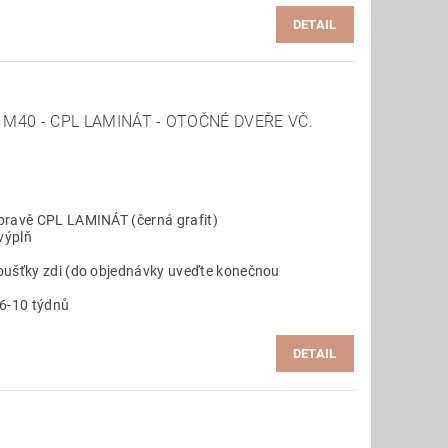
DETAIL
M40 - CPL LAMINÁT - OTOČNÉ DVEŘE VČ.
pravě CPL LAMINÁT (černá grafit)
výplň
oušťky zdi (do objednávky uveďte konečnou
 6-10 týdnů
DETAIL