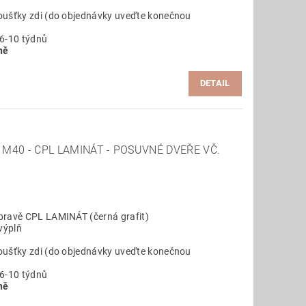
oušťky zdi (do objednávky uveďte konečnou
 6-10 týdnů
ně
DETAIL
M40 - CPL LAMINÁT - POSUVNÉ DVEŘE VČ.
pravě CPL LAMINÁT (černá grafit)
výplň
oušťky zdi (do objednávky uveďte konečnou
 6-10 týdnů
ně