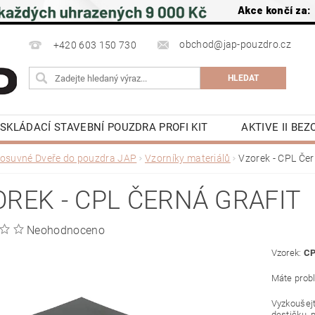
Akce končí za:
obchod@jap-pouzdro.cz
+420 603 150 730
SKLÁDACÍ STAVEBNÍ POUZDRA PROFI KIT
AKTIVE II BE
NÍ JAP
LATENTE POUZDRA STAVEBNÍ JAP
PŘÍSLU
osuvné Dveře do pouzdra JAP
Vzorníky materiálů
Vzorek - CPL Čer
 NA ZEĎ A DO STROPU
POSUVNÉ DVEŘE DO POUZDRA J
REK - CPL ČERNÁ GRAFIT
OCHRANA OSOBNÍCH ÚDAJŮ
NAPIŠTE NÁM
KE S
Y
KONTAKTY
Neohodnoceno
Vzorek:
CP
Máte prob
Vyzkoušejt
destičku, 