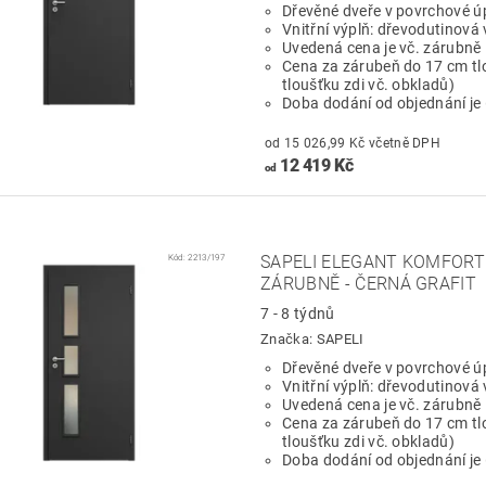
Dřevěné dveře v povrchové ú
Vnitřní výplň: dřevodutinová 
Uvedená cena je vč. zárubně
Cena za zárubeň do 17 cm tl
tloušťku zdi vč. obkladů)
Doba dodání od objednání je
od 15 026,99 Kč včetně DPH
12 419 Kč
od
Kód:
2213/197
SAPELI ELEGANT KOMFORT 
ZÁRUBNĚ - ČERNÁ GRAFIT
7 - 8 týdnů
Značka:
SAPELI
Dřevěné dveře v povrchové ú
Vnitřní výplň: dřevodutinová 
Uvedená cena je vč. zárubně
Cena za zárubeň do 17 cm tl
tloušťku zdi vč. obkladů)
Doba dodání od objednání je