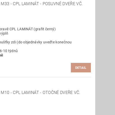
M33 - CPL LAMINÁT - POSUVNÉ DVEŘE VČ.
pravě CPL LAMINÁT (grafit černý)
výplň
oušťky zdi (do objednávky uveďte konečnou
 6-10 týdnů
ně
DETAIL
M10 - CPL LAMINÁT - OTOČNÉ DVEŘE VČ.