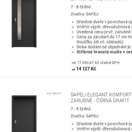
7 - 8 týdnů
Značka:
SAPELI
Dřevěné dveře v povrchové ú
Vnitřní výplň: dřevodutinová 
Uvedená cena je vč. zárubně
Cena za zárubeň do 17 cm tl
tloušťku zdi vč. obkladů)
Doba dodání od objednání je
Stříbrná hranatá mušle v ce
od 17 093,67 Kč včetně DPH
14 127 Kč
od
Kód:
800/197
SAPELI ELEGANT KOMFORT 
ZÁRUBNĚ - ČERNÁ GRAFIT
7 - 8 týdnů
Značka:
SAPELI
Dřevěné dveře v povrchové ú
Vnitřní výplň: dřevodutinová 