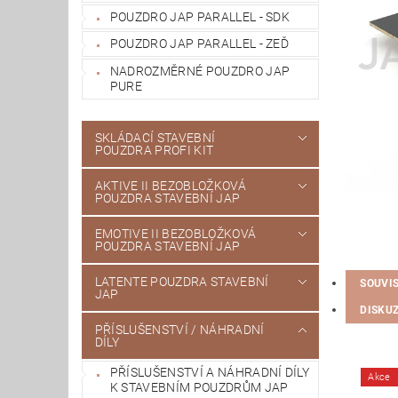
POUZDRO JAP PARALLEL - SDK
POUZDRO JAP PARALLEL - ZEĎ
NADROZMĚRNÉ POUZDRO JAP
PURE
SKLÁDACÍ STAVEBNÍ
POUZDRA PROFI KIT
AKTIVE II BEZOBLOŽKOVÁ
POUZDRA STAVEBNÍ JAP
EMOTIVE II BEZOBLOŽKOVÁ
POUZDRA STAVEBNÍ JAP
LATENTE POUZDRA STAVEBNÍ
SOUVI
JAP
DISKU
PŘÍSLUŠENSTVÍ / NÁHRADNÍ
DÍLY
PŘÍSLUŠENSTVÍ A NÁHRADNÍ DÍLY
Akce
K STAVEBNÍM POUZDRŮM JAP