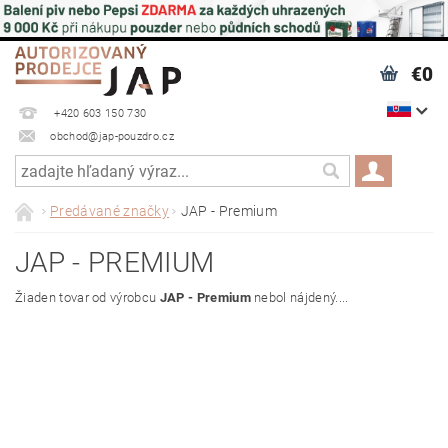
€0
+420 603 150 730
obchod@jap-pouzdro.cz
Predávané značky
JAP - Premium
JAP - PREMIUM
Žiaden tovar od výrobcu
JAP - Premium
nebol nájdený....