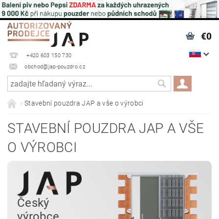
€0
+420 603 150 730
obchod@jap-pouzdro.cz
Stavební pouzdra JAP a vše o výrobci
STAVEBNÍ POUZDRA JAP A VŠE
O VÝROBCI
Český
výrobce