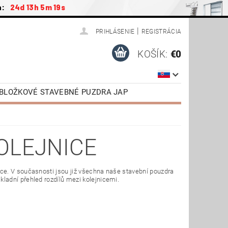
a:
24d 13h 5m 18s
|
PRIHLÁSENIE
REGISTRÁCIA
KOŠÍK:
€0
ZOBLOŽKOVÉ STAVEBNÉ PUZDRA JAP
ENSTVO
PODKROVNÉ SCHODY JAP
NÉ DVERE VR. ZÁRUBNE
OLEJNICE
TIAHNUTIE
VIDEONÁVODY
ce. V současnosti jsou již všechna naše stavební pouzdra
ladní přehled rozdílů mezi kolejnicemi.