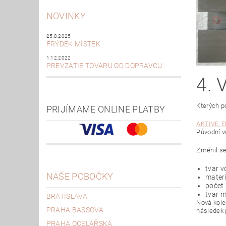
NOVINKY
25.8.2025
FRÝDEK MÍSTEK
1.12.2022
PREVZATIE TOVARU OD DOPRAVCU
4. 
Kterých p
PRIJÍMAME ONLINE PLATBY
AKTIVE
,
E
Původní v
Změnil se
tvar v
NAŠE POBOČKY
materi
počet 
tvar 
BRATISLAVA
Nová koleč
PRAHA BASSOVA
následek p
PRAHA OCELÁŘSKÁ