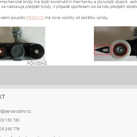
 mechanické brzdy má lepší konstrukční mechaniku a plynulejší dojezd. J
se nastavuje předpětí brzdy. V případě opotřebení se dá toto předpětí dotáh
avební pouzdro
PROFIKIT
má nové vozíčky od začátku výroby.
PŮVODNĚ
KT
d
@
jap-pouzdro.cz
03 150 730
05 295 778