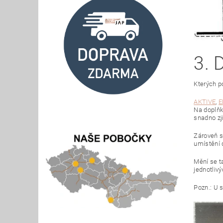
3.
Kterých p
AKTIVE
,
E
Na doplňk
snadno zji
Zároveň s
umístění 
Mění se t
jednotlivý
Pozn.: U 