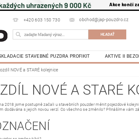
Akce končí z
obchod@jap-pouzdro.cz
+420 603 150 730
SKLADACIE STAVEBNÉ PUZDRA PROFIKIT
AKTIVE II BE
É JAP
LATENTE PUZDRA STAVEBNÉ JAP
PRÍSLUŠ
ozdíl NOVÉ a STARÉ kolejnice
POSUVNÉ DVERE DO PÚZDRA JAP
OTOČNÉ DREVE
ZDÍL NOVÉ A STARÉ K
OCHRANA OSOBNÍCH ÚDAJŮ
NAPÍŠTE NÁM
NA S
KY
KONTAKTY
na 2018 jsme postupně začali u stavebních pouzder měnit pojezdové kolejni
m dodávána s jejich novou verzí. Co všechno se změnilo? Přinášíme vám zák
 OZNAČENÍ
ouzder se změna týká?