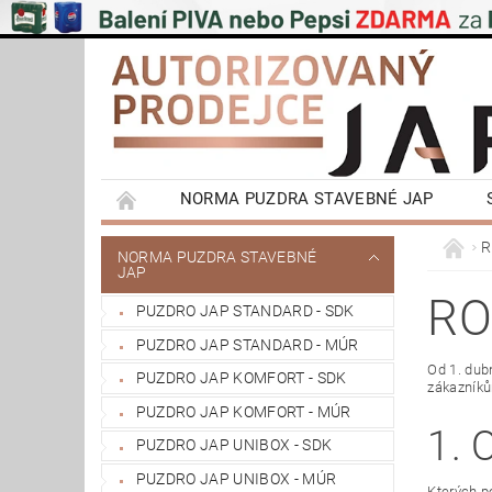
NORMA PUZDRA STAVEBNÉ JAP
EMOTIVE II BEZOBLOŽKOVÉ PUZDRA STAVEBN
R
NORMA PUZDRA STAVEBNÉ
JAP
POSUVNÉ SYSTÉMY NA STENU A DO STROPU
RO
PUZDRO JAP STANDARD - SDK
VÝPRODEJ
OBCHODNÍ PODMÍNKY
PUZDRO JAP STANDARD - MÚR
REFERENCIE ZÁKAZNÍKOV
NAŠE POBOČ
Od 1. dub
PUZDRO JAP KOMFORT - SDK
zákazníků
PUZDRO JAP KOMFORT - MÚR
1.
PUZDRO JAP UNIBOX - SDK
PUZDRO JAP UNIBOX - MÚR
Kterých p