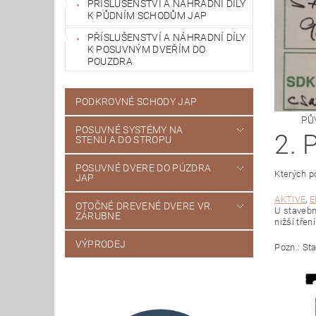
PŘÍSLUŠENSTVÍ A NÁHRADNÍ DÍLY
K PŮDNÍM SCHODŮM JAP
PŘÍSLUŠENSTVÍ A NÁHRADNÍ DÍLY
K POSUVNÝM DVEŘÍM DO
POUZDRA
PODKROVNÉ SCHODY JAP
PŮ
POSUVNÉ SYSTÉMY NA
2.
STENU A DO STROPU
POSUVNÉ DVERE DO PÚZDRA
Kterých p
JAP
AKTIVE
,
E
OTOČNÉ DREVENÉ DVERE VR.
U stavebn
ZÁRUBNE
nižší třen
VÝPRODEJ
Pozn.: St