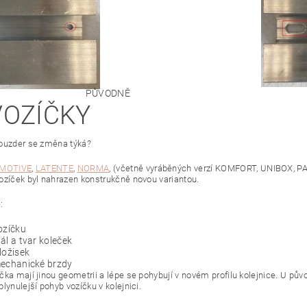
PŮVODNĚ
VOZÍČKY
ouzder se změna týká?
MOTIVE
,
LATENTE
,
NORMA
, (včetně vyráběných verzí KOMFORT, UNIBOX, P
ozíček byl nahrazen konstrukčně novou variantou.
:
ozíčku
ál a tvar koleček
ložisek
mechanické brzdy
ka mají jinou geometrii a lépe se pohybují v novém profilu kolejnice. U původ
lynulejší pohyb vozíčku v kolejnici.