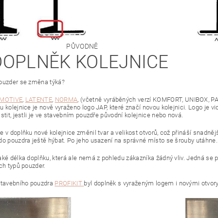
PŮVODNĚ
 DOPLNĚK KOLEJNICE
ouzder se změna týká?
MOTIVE
,
LATENTE
,
NORMA
, (včetně vyráběných verzí KOMFORT, UNIBOX, P
u kolejnice je nově vyraženo logo JAP, které značí novou kolejnici. Logo je v
stit, jestli je ve stavebním pouzdře původní kolejnice nebo nová.
e v doplňku nové kolejnice změnil tvar a velikost otvorů, což přináší snad
do pouzdra ještě hýbat. Po jeho usazení na správné místo se šrouby utáhne.
aké délka doplňku, která ale nemá z pohledu zákazníka žádný vliv. Jedná se 
ch typů pouzder.
stavebního pouzdra
PROFIKIT
byl doplněk s vyraženým logem i novými otvory 