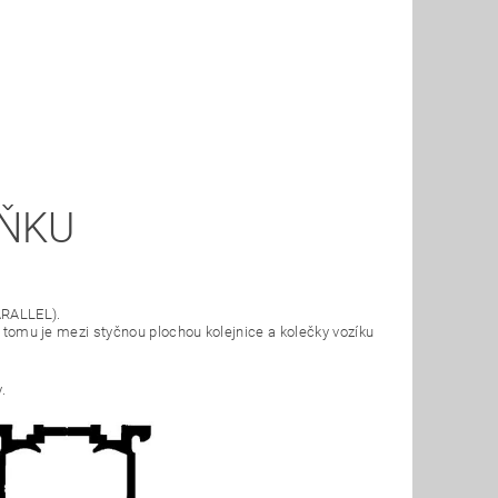
LŇKU
ARALLEL).
ky tomu je mezi styčnou plochou kolejnice a kolečky vozíku
.