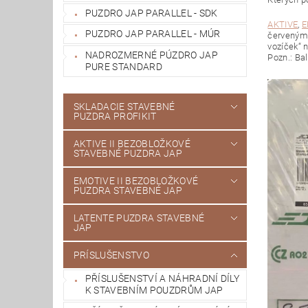
PUZDRO JAP PARALLEL - SDK
AKTIVE
,
E
PUZDRO JAP PARALLEL - MÚR
červeným 
vozíček“ n
NADROZMERNÉ PÚZDRO JAP
Pozn.: Ba
PURE STANDARD
SKLADACIE STAVEBNÉ
PUZDRA PROFIKIT
AKTIVE II BEZOBLOŽKOVÉ
STAVEBNÉ PUZDRA JAP
EMOTIVE II BEZOBLOŽKOVÉ
PUZDRA STAVEBNÉ JAP
LATENTE PUZDRA STAVEBNÉ
JAP
PRÍSLUŠENSTVO
PŘÍSLUŠENSTVÍ A NÁHRADNÍ DÍLY
K STAVEBNÍM POUZDRŮM JAP