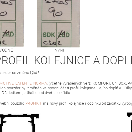
VODNĚ
NYNÍ
 PROFIL KOLEJNICE A DOP
ouzder se změna týká?
MOTIVE
,
LATENTE
,
NORMA
, (včetně vyráběných verzí KOMFORT, UNIBOX, P
ích pouzder byl změněn ve spodní části profil kolejnice i jejího doplňku. Dí
í. Důsledkem je tišší chod dveřního křídla.
avební pouzdro
PROFIKIT
má nový profil kolejnice i doplňku od začátku výroby