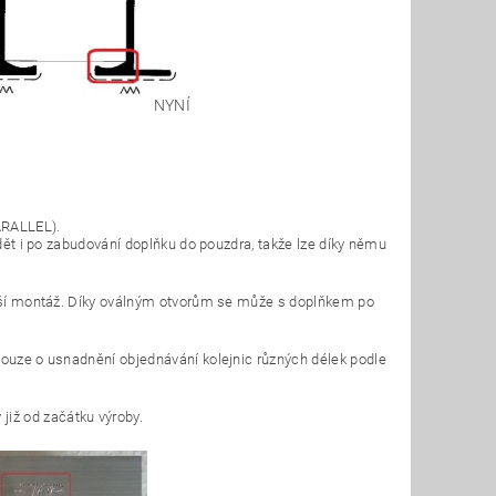
NYNÍ
ARALLEL).
idět i po zabudování doplňku do pouzdra, takže lze díky němu
nější montáž. Díky oválným otvorům se může s doplňkem po
pouze o usnadnění objednávání kolejnic různých délek podle
již od začátku výroby.