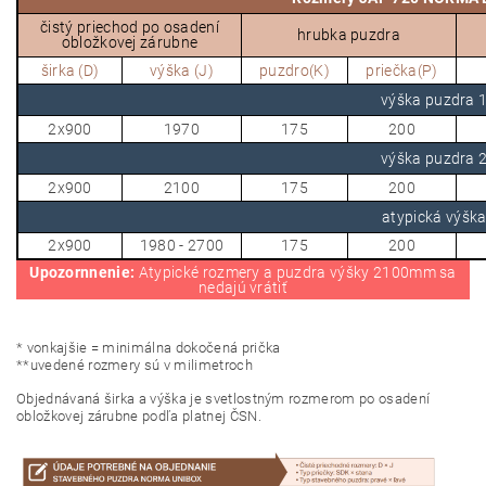
čistý priechod po osadení
hrubka puzdra
obložkovej zárubne
širka (D)
výška (J)
puzdro(K)
priečka(P)
výška puzdra
2x900
1970
175
200
výška puzdra
2x900
2100
175
200
atypická výšk
2x900
1980 - 2700
175
200
Upozornnenie:
Atypické rozmery a puzdra výšky 2100mm sa
nedajú vrátiť
* vonkajšie = minimálna dokočená prička
**uvedené rozmery sú v milimetroch
Objednávaná širka a výška je svetlostným rozmerom po osadení
obložkovej zárubne podľa platnej ČSN.