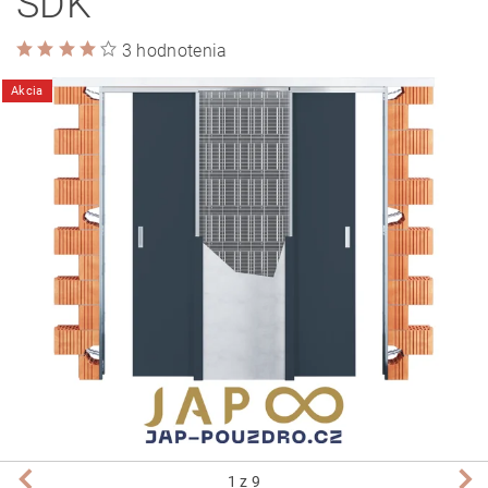
SDK
3 hodnotenia
Akcia
1
z 9