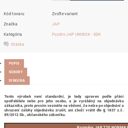
Kód tovaru
Zvoľte variant
Značka
JAP
Kategória
Puzdro JAP UNIBOX - SDK
Otázka
POPIS
SÚBORY
DISKUSIA
Tento výrobek není standardní, je tedy
upraven podle přání
spotřebitele nebo pro jeho osobu,
a je vyráběný na objednávku
zákazníka, proto prosím vezměte na vědomí, že nelze po objednání a
uhrazení zálohy objednávku zrušit, ani zboží vrátit dle § 1837 z.č.
89/2012 Sb., občanského zákoníku.
Rozměry JAP 720 NORMA L