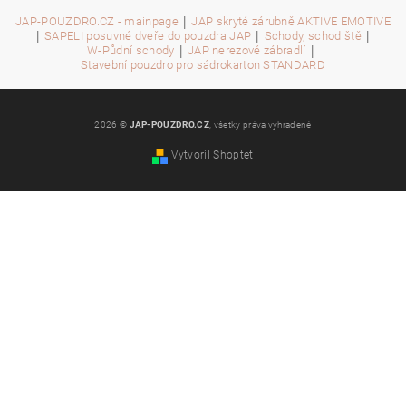
|
JAP-POUZDRO.CZ - mainpage
JAP skryté zárubně AKTIVE EMOTIVE
|
|
|
SAPELI posuvné dveře do pouzdra JAP
Schody, schodiště
|
|
W-Půdní schody
JAP nerezové zábradlí
Stavební pouzdro pro sádrokarton STANDARD
2026 ©
JAP-POUZDRO.CZ
, všetky práva vyhradené
Vytvoril Shoptet