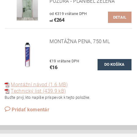
PUZDRA - PLANIBEL ZELENÁ
od €319 vrátane DPH
DETAIL
€264
od
MONTÁŽNA PENA, 750 ML
€19 vrátane DPH
€16
Montážní návod (1.6 MB)
Technický list (439.9 kB)
Buďte prvý, kto napíše príspevok k tejto položke.
Pridať komentár