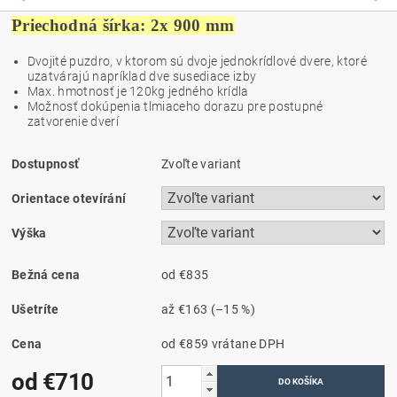
Priechodná šírka: 2x 900 mm
Dvojité puzdro, v ktorom sú dvoje jednokrídlové dvere, ktoré
uzatvárajú napríklad dve susediace izby
Max. hmotnosť je 120kg jedného krídla
Možnosť dokúpenia tlmiaceho dorazu pre postupné
zatvorenie dverí
Dostupnosť
Zvoľte variant
Orientace otevírání
Výška
Bežná cena
od €835
Ušetríte
až
€163
(–15 %)
Cena
od €859
vrátane DPH
od €710