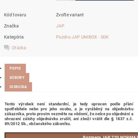
Kód tovaru
Zvoľte variant
Značka
JAP
Kategória
Puzdro JAP UNIBOX - SDK
Otázka
POPIS
SÚBORY
DISKUSIA
Tento výrobek není standardní, je tedy
upraven podle přání
spotřebitele nebo pro jeho osobu,
a je vyráběný na objednávku
zákazníka, proto prosím vezměte na vědomí, že nelze po objednání a
uhrazení zálohy objednávku zrušit, ani zboží vrátit dle § 1837 z.č.
89/2012 Sb., občanského zákoníku.
Rozmery JAP 720 NORMA L