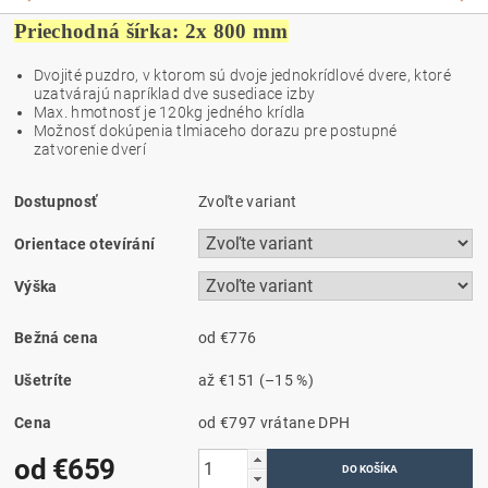
Priechodná šírka: 2x 800 mm
Dvojité puzdro, v ktorom sú dvoje jednokrídlové dvere, ktoré
uzatvárajú napríklad dve susediace izby
Max. hmotnosť je 120kg jedného krídla
Možnosť dokúpenia tlmiaceho dorazu pre postupné
zatvorenie dverí
Dostupnosť
Zvoľte variant
Orientace otevírání
Výška
Bežná cena
od €776
Ušetríte
až
€151
(–15 %)
Cena
od €797
vrátane DPH
od €659