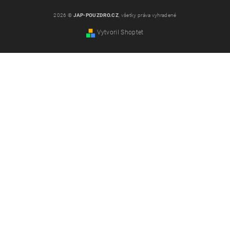
2026 ©
JAP-POUZDRO.CZ
, všetky práva vyhradené
Vytvoril Shoptet