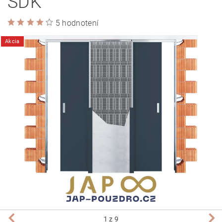
SDK
5 hodnotení
Akcia
1
z 9