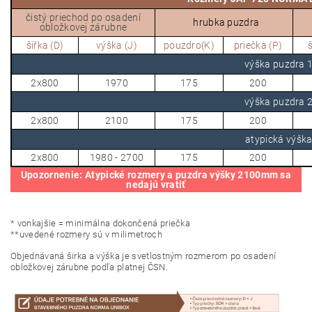
čistý priechod po osadení
hrubka puzdra
obložkovej zárubne
šiřka (D)
výška (J)
pouzdro(K)
priečka (P)
š
výška puzdra
2x800
1970
175
200
výška puzdra
2x800
2100
175
200
atypická výšk
2x800
1980 - 2700
175
200
Upozornenie: Atypické rozmery a puzdra výšky 2100mm sa
nedajú vratiť
* vonkajšie = minimálna dokončená priečka
**uvedené rozmery sú v milimetroch
Objednávaná širka a výška je svetlostným rozmerom po osadení
obložkovej zárubne podľa platnej ČSN.