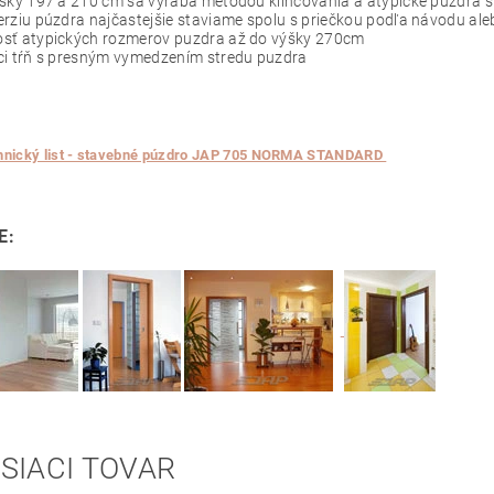
šky 197 a 210 cm sa vyrába metódou klinčovania a atypické puzdrá 
rziu púzdra najčastejšie staviame spolu s priečkou podľa návodu al
sť atypických rozmerov puzdra až do výšky 270cm
ci tŕň s presným vymedzením stredu puzdra
hnický list - stavebné púzdro JAP 705 NORMA STANDARD
E:
SIACI TOVAR