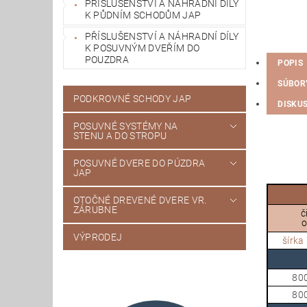
PŘÍSLUŠENSTVÍ A NÁHRADNÍ DÍLY
K PŮDNÍM SCHODŮM JAP
PŘÍSLUŠENSTVÍ A NÁHRADNÍ DÍLY
K POSUVNÝM DVEŘÍM DO
POUZDRA
POPIS
SÚBOR
PODKROVNÉ SCHODY JAP
DISKUS
POSUVNÉ SYSTÉMY NA
STENU A DO STROPU
POSUVNÉ DVERE DO PÚZDRA
JAP
OTOČNÉ DREVENÉ DVERE VR.
ZÁRUBNE
č
o
VÝPRODEJ
šírka 
80
80