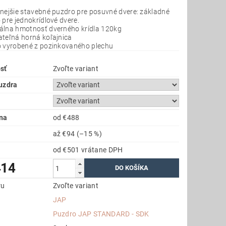
nejšie stavebné puzdro pre posuvné dvere: základné
 pre jednokrídlové dvere.
lna hmotnosť dverného krídla 120kg
teľná horná koľajnica
 vyrobené z pozinkovaného plechu
sť
Zvoľte variant
uzdra
na
od €488
až
€94
(–15 %)
od €501
vrátane DPH
414
ru
Zvoľte variant
JAP
a
Puzdro JAP STANDARD - SDK