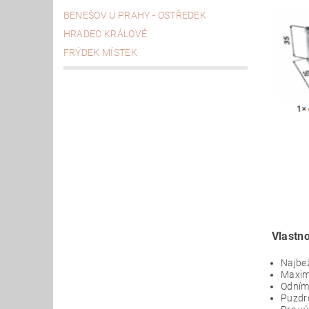
BENEŠOV U PRAHY - OSTŘEDEK
HRADEC KRÁLOVÉ
FRÝDEK MÍSTEK
Vlastno
Najbež
Maxim
O
dním
Puzdr