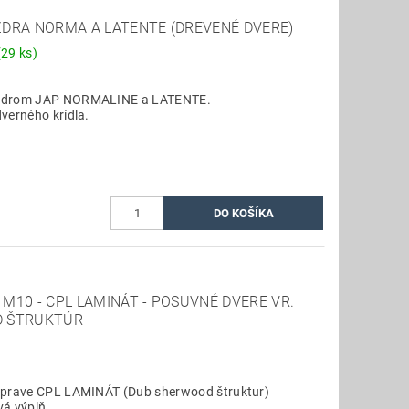
ZDRA NORMA A LATENTE (DREVENÉ DVERE)
(29 ks)
uzdrom JAP NORMALINE a LATENTE.
verného krídla.
M10 - CPL LAMINÁT - POSUVNÉ DVERE VR.
D ŠTRUKTÚR
 úprave CPL LAMINÁT (Dub sherwood štruktur)
vá výplň