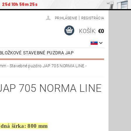
25d 10h 56m 24s
|
PRIHLÁSENIE
REGISTRÁCIA
KOŠÍK:
€0
ZOBLOŽKOVÉ STAVEBNÉ PUZDRA JAP
ENSTVO
PODKROVNÉ SCHODY JAP
mm - Stavebné puzdro JAP 705 NORMA LINE -
NÉ DVERE VR. ZÁRUBNE
TIAHNUTIE
VIDEONÁVODY
JAP 705 NORMA LINE
odná šírka: 800 mm