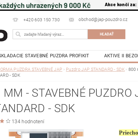
Akce končí za:
obchod@jap-pouzdro.cz
+420 603 150 730
SKLADACIE STAVEBNÉ PUZDRA PROFIKIT
AKTIVE II BE
É JAP
LATENTE PUZDRA STAVEBNÉ JAP
PRÍSLUŠ
ORMA PUZDRA STAVEBNÉ JAP
Puzdro JAP STANDARD - SDK
800 
ARD - SDK
POSUVNÉ DVERE DO PÚZDRA JAP
OTOČNÉ DREVE
OCHRANA OSOBNÍCH ÚDAJŮ
NAPÍŠTE NÁM
NA S
0 MM - STAVEBNÉ PUZDRO 
KY
KONTAKTY
TANDARD - SDK
134 hodnotení
Priech