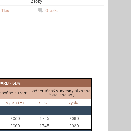
2 roky
Tlač
Otázka
jeho osobu,
DARD - SDK
odporúčaný stavebný otvor od
ebného puzdra
čistej podlahy
výška (H)
širka
výška
2060
1745
2080
2060
1745
2080