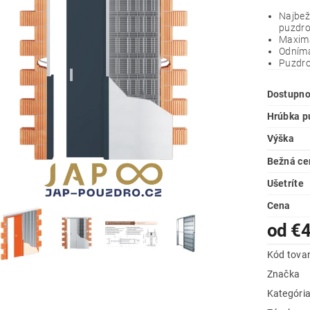
Najbež
puzdro
Maximá
O
dníma
Puzdro
Dostupno
Hrúbka p
Výška
Bežná ce
Ušetríte
Cena
od €
Kód tova
Značka
Kategóri