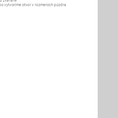
sú zvárané
ebo vytvoríme otvor v rozmeroch púzdra