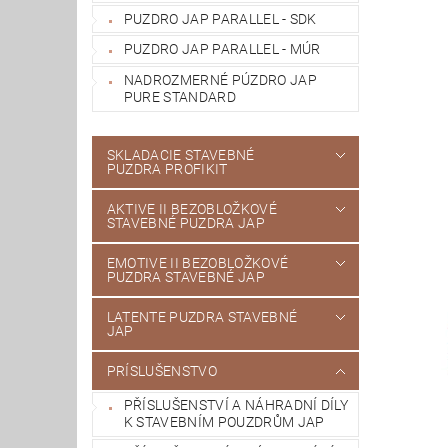
PUZDRO JAP PARALLEL - SDK
PUZDRO JAP PARALLEL - MÚR
NADROZMERNÉ PÚZDRO JAP
PURE STANDARD
SKLADACIE STAVEBNÉ
PUZDRA PROFIKIT
AKTIVE II BEZOBLOŽKOVÉ
STAVEBNÉ PUZDRA JAP
EMOTIVE II BEZOBLOŽKOVÉ
PUZDRA STAVEBNÉ JAP
LATENTE PUZDRA STAVEBNÉ
JAP
PRÍSLUŠENSTVO
PŘÍSLUŠENSTVÍ A NÁHRADNÍ DÍLY
K STAVEBNÍM POUZDRŮM JAP