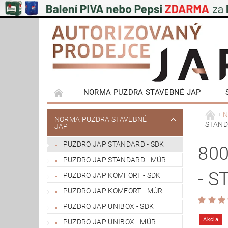
NORMA PUZDRA STAVEBNÉ JAP
EMOTIVE II BEZOBLOŽKOVÉ PUZDRA STAVEBN
N
NORMA PUZDRA STAVEBNÉ
STAND
JAP
POSUVNÉ SYSTÉMY NA STENU A DO STROPU
PUZDRO JAP STANDARD - SDK
VÝPRODEJ
OBCHODNÍ PODMÍNKY
80
PUZDRO JAP STANDARD - MÚR
REFERENCIE ZÁKAZNÍKOV
NAŠE POBOČ
- S
PUZDRO JAP KOMFORT - SDK
PUZDRO JAP KOMFORT - MÚR
PUZDRO JAP UNIBOX - SDK
Akcia
PUZDRO JAP UNIBOX - MÚR