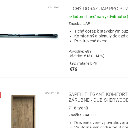
Kód:
TD01
TICHÝ DORAZ JAP PRO PU
skladom ihneď na vyzdvihnutie
Značka:
JAP
Tichý doraz k stavebným p
Komfortný a plynulý dojazd d
Pre drevené dvere.
Pôvodne:
€89
Ušetríte
:
€13 (–14 %)
€92 vrátane DPH
€76
Kód:
761/197
SAPELI ELEGANT KOMFORT 
ZÁRUBNE - DUB SHERWOO
7 - 8 týdnů
Značka:
SAPELI
Drevené dvere v povrchovej
Vnútorná výplň: drevodutino