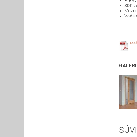
Pre vý
SDK ve
Možno
Vodia
Tec
GALERI
SÚVI