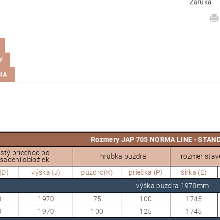
Záruka
Y
IA
upraven podle přání spotřebitele nebo pro 
Rozmery JAP 705 NORMA LINE - STAN
istý priechod po
hrubka puzdra
rozmer stav
sadení obložiek
(D)
výška (J)
puzdro(K)
priečka (P)
širka (E)
výška puzdra 1970mm
0
1970
75
100
1745
0
1970
100
125
1745