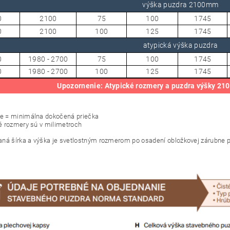
výška puzdra 2100mm
0
2100
75
100
1745
0
2100
100
125
1745
atypická výška puzdra
0
1980 - 2700
75
100
1745
0
1980 - 2700
100
125
1745
Upozornenie: Atypické rozmery a puzdra výšky 210
ie = minimálna dokočená priečka
 rozmery sú v milimetroch
ná šírka a výška je svetlostným rozmerom po osadení obložkovej zárubne p