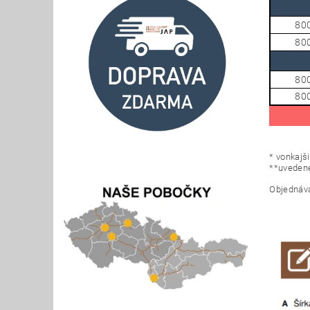
80
80
80
80
*
vonkajš
**
uvedené
Objednáva