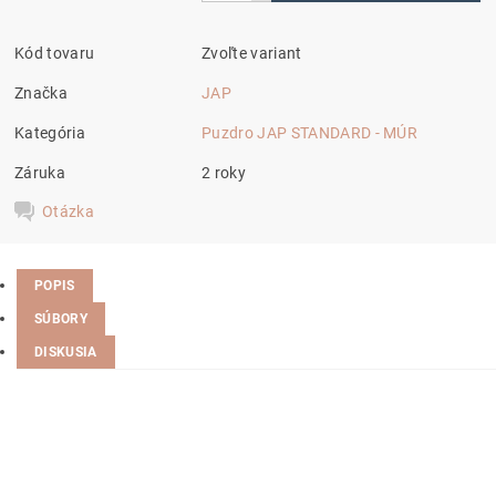
Kód tovaru
Zvoľte variant
Značka
JAP
Kategória
Puzdro JAP STANDARD - MÚR
Záruka
2 roky
Otázka
POPIS
SÚBORY
DISKUSIA
upraven podle přání
spotřebitele nebo pro jeho osobu,