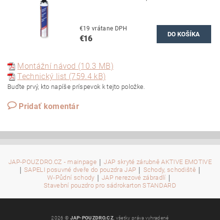
€19 vrátane DPH
€16
Montážní návod (10.3 MB)
Technický list (759.4 kB)
Buďte prvý, kto napíše príspevok k tejto položke.
Pridať komentár
|
JAP-POUZDRO.CZ - mainpage
JAP skryté zárubně AKTIVE EMOTIVE
|
|
|
SAPELI posuvné dveře do pouzdra JAP
Schody, schodiště
|
|
W-Půdní schody
JAP nerezové zábradlí
Stavební pouzdro pro sádrokarton STANDARD
2026 ©
JAP-POUZDRO.CZ
, všetky práva vyhradené