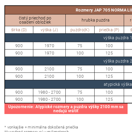
Rozmery JAP 705 NORMA LI
čistý priechod po
hrubka puzdra
osadení obložiek
šírka (D)
výška (J)
puzdro(K)
priečka (P)
š
výška puzdra
900
1970
75
100
900
1970
100
125
výška puzdra
900
2100
75
100
900
2100
100
125
atypická výšk
900
1980 - 2700
75
100
900
1980 - 2700
100
125
U
pozornenie: Atypické rozmery a puzdra výšky 2100 mm sa
nedajú vrátiť
*
vonkajšie = minimálna dokočená priečka
**
uvedené rozmery sú v milimetroch