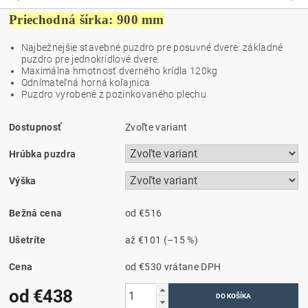
Priechodná šírka: 900 mm
Najbežnejšie stavebné puzdro pre posuvné dvere: základné
puzdro pre jednokrídlové dvere.
Maximálna hmotnosť dverného krídla 120kg
O
dnímateľná horná koľajnica
Puzdro vyrobené z pozinkovaného plechu
Dostupnosť
Zvoľte variant
Hrúbka puzdra
Výška
Bežná cena
od €516
Ušetríte
až
€101
(–15 %)
Cena
od €530
vrátane DPH
od €438