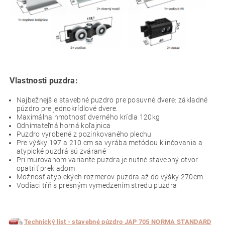
Vlastnosti puzdra:
Najbežnejšie stavebné puzdro pre posuvné dvere: základné
púzdro pre jednokrídlové dvere.
Maximálna hmotnosť dverného krídla 120kg
O
dnímateľná horná koľajnica
Puzdro vyrobené z pozinkovaného plechu
Pre výšky 197 a 210 cm sa vyrába metódou klinčovania a
atypické puzdrá sú zvárané
Pri murovanom variante puzdra je nutné stavebný otvor
opatriť prekladom
Možnosť atypických rozmerov puzdra až do výšky 270cm
Vodiaci tŕň s presným vymedzením stredu puzdra
T
echnický list - stavebné púzdro JAP 705 NORMA STANDARD