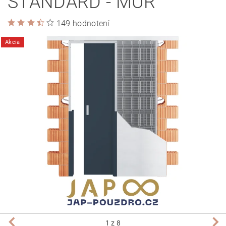
STANDARD - MÚR
149 hodnotení
Akcia
1
z 8