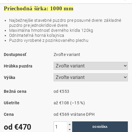
Priechodná šírka: 1000 mm
Najbežnejšie stavebné puzdro pre posuvné dvere: základné
puzdro pre jednokrídlové dvere.
Maximálna hmotnosť dverného krídla 120kg
O
dnímateľná horná koľajnica
Puzdro vyrobené z pozinkovaného plechu
Dostupnosť
Zvoľte variant
Hrúbka puzdra
Výška
Bežná cena
od €553
Ušetríte
až
€108
(–15 %)
Cena
od €569
vrátane DPH
od €470