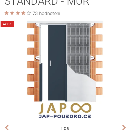
STANDARD - MÚR
73 hodnotení
Akcia
1
z 8