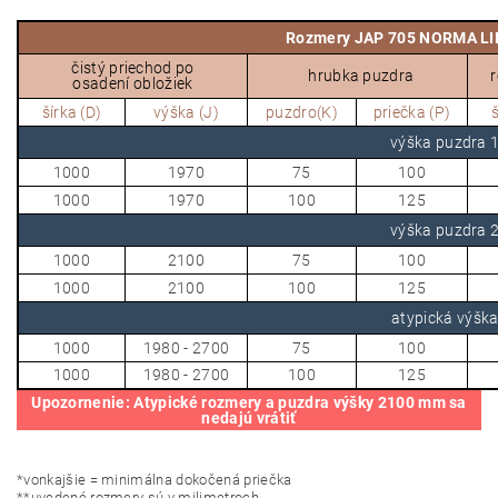
Rozmery JAP 705 NORMA LI
čistý priechod po
hrubka puzdra
r
osadení obložiek
šírka (D)
výška (J)
puzdro(K)
priečka (P)
š
výška puzdra
1000
1970
75
100
1000
1970
100
125
výška puzdra
1000
2100
75
100
1000
2100
100
125
atypická výšk
1000
1980 - 2700
75
100
1000
1980 - 2700
100
125
U
pozornenie: Atypické rozmery a puzdra výšky 2100 mm sa
nedajú vrátiť
*
vonkajšie = minimálna dokočená priečka
*
*
uvedené rozmery sú v milimetroch