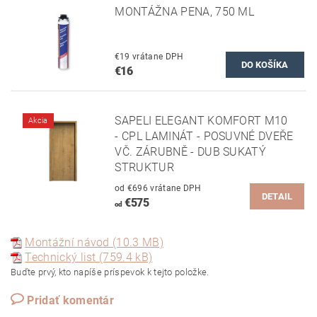
MONTÁŽNA PENA, 750 ML
€19 vrátane DPH
€16
SAPELI ELEGANT KOMFORT M10
Akcia
- CPL LAMINÁT - POSUVNÉ DVEŘE
VČ. ZÁRUBNĚ - DUB SUKATÝ
STRUKTUR
od €696 vrátane DPH
DETAIL
€575
od
Montážní návod (10.3 MB)
Technický list (759.4 kB)
Buďte prvý, kto napíše príspevok k tejto položke.
Pridať komentár