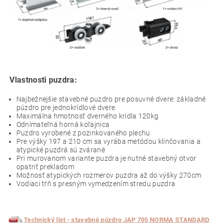
Vlastnosti puzdra:
Najbežnejšie stavebné puzdro pre posuvné dvere: základné
púzdro pre jednokrídlové dvere.
Maximálna hmotnosť dverného krídla 120kg
O
dnímateľná horná koľajnica
Puzdro vyrobené z pozinkovaného plechu
Pre výšky 197 a 210 cm sa vyrába metódou klinčovania a
atypické puzdrá sú zvárané
Pri murovanom variante puzdra je nutné stavebný otvor
opatriť prekladom
Možnosť atypických rozmerov puzdra až do výšky 270cm
Vodiaci tŕň s presným vymedzením stredu puzdra
T
echnický list - stavebné púzdro JAP 705 NORMA STANDARD