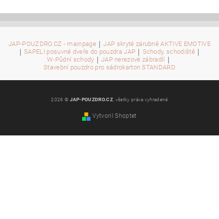
|
JAP-POUZDRO.CZ - mainpage
JAP skryté zárubně AKTIVE EMOTIVE
|
|
|
SAPELI posuvné dveře do pouzdra JAP
Schody, schodiště
|
|
W-Půdní schody
JAP nerezové zábradlí
Stavební pouzdro pro sádrokarton STANDARD
2026 ©
JAP-POUZDRO.CZ
, všetky práva vyhradené
Vytvoril Shoptet