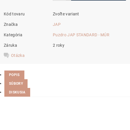
Kód tovaru
Zvoľte variant
Značka
JAP
Kategória
Puzdro JAP STANDARD - MÚR
Záruka
2 roky
Otázka
POPIS
SÚBORY
DISKUSIA
upraven podle přání
spotřebitele nebo pro jeho osobu,