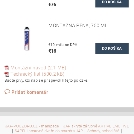
€76
MONTÁŽNA PENA, 750 ML
€19 vrátane DPH
€16
Montážní návod (2.1 MB)
Technický list (500.2 kB)
Buďte prvý, kto napíše príspevok k tejto položke.
Pridať komentár
|
JAP-POUZDRO.CZ - mainpage
JAP skryté zárubně AKTIVE EMOTIVE
|
|
|
SAPELI posuvné dveře do pouzdra JAP
Schody, schodiště