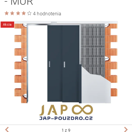
- MÚR
4 hodnotenia
Akcia
1
z 9