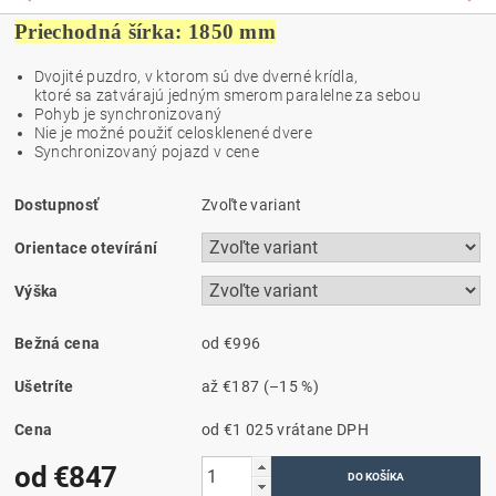
Priechodná šírka
: 1850 mm
Dvojité puzdro, v ktorom sú dve dverné krídla,
ktoré sa zatvárajú jedným smerom paralelne za sebou
Pohyb je synchronizovaný
Nie je možné použiť celosklenené dvere
Synchronizovaný pojazd v cene
Dostupnosť
Zvoľte variant
Orientace otevírání
Výška
Bežná cena
od €996
Ušetríte
až
€187
(–15 %)
Cena
od €1 025
vrátane DPH
od €847