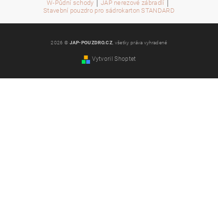
|
|
W-Půdní schody
JAP nerezové zábradlí
Stavební pouzdro pro sádrokarton STANDARD
2026 ©
JAP-POUZDRO.CZ
, všetky práva vyhradené
Vytvoril Shoptet