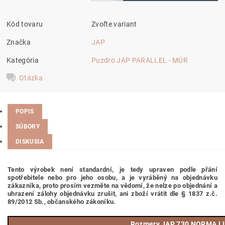
Kód tovaru
Zvoľte variant
Značka
JAP
Kategória
Puzdro JAP PARALLEL - MÚR
Otázka
POPIS
SÚBORY
DISKUSIA
Tento výrobek není standardní, je tedy
upraven podle přání
spotřebitele nebo pro jeho osobu,
a je vyráběný na objednávku
zákazníka, proto prosím vezměte na vědomí, že nelze po objednání a
uhrazení zálohy objednávku zrušit, ani zboží vrátit dle § 1837 z.č.
89/2012 Sb., občanského zákoníku.
Rozmery JAP 730 NORMA LI