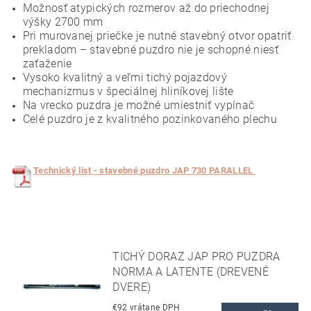
Možnosť atypických rozmerov až do priechodnej
výšky 2700 mm
Pri murovanej priečke je nutné stavebný otvor opatriť
prekladom – stavebné puzdro nie je schopné niesť
zaťaženie
Vysoko kvalitný a veľmi tichý pojazdový
mechanizmus v špeciálnej hliníkovej lište
Na vrecko puzdra je možné umiestniť vypínač
Celé puzdro je z kvalitného pozinkovaného plechu
T
echnický list - stavebné puzdro JAP 730 PARALLEL
TICHÝ DORAZ JAP PRO PUZDRA
NORMA A LATENTE (DREVENÉ
DVERE)
€92 vrátane DPH