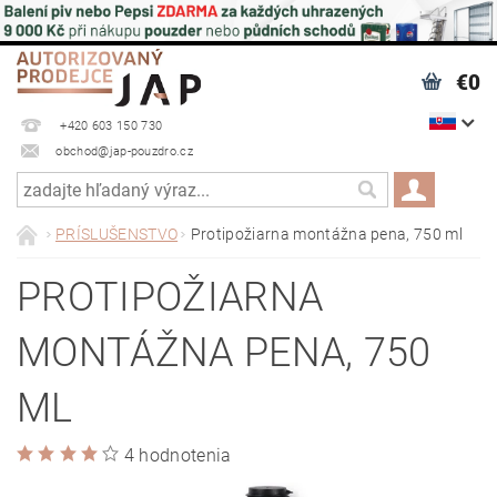
€0
+420 603 150 730
obchod@jap-pouzdro.cz
PRÍSLUŠENSTVO
Protipožiarna montážna pena, 750 ml
PROTIPOŽIARNA
MONTÁŽNA PENA, 750
ML
4 hodnotenia