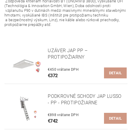
Zodpovedá kritériám horľavosti B1 (ÖNORM B 3800), vyskúšané OFI
(Technológia & Innovation GmbH, Wien), Doba odolnosti proti
vzplanutiu F90 v dutinách medzi masívnymi minerálnymi stavebnými
hmotami, vyskúšané IBS (Inštitút pre protipožiarnu techniku ​​
a bezpečnostný výskum, Linz), nie káble alebo rúrkové priechodky,
protipožiarne prepážky atď.
UZÁVER JAP PP –
PROTIPOŽIARNY
€450 vrátane DPH
DETAIL
€372
PODKROVNÉ SCHODY JAP LUSSO
- PP - PROTIPOŽIARNE
€898 vrátane DPH
DETAIL
€742