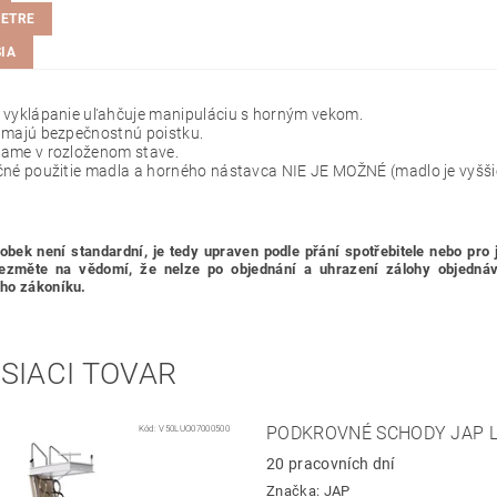
ETRE
IA
 vyklápanie uľahčuje manipuláciu s horným vekom.
 majú bezpečnostnú poistku.
ame v rozloženom stave.
né použitie madla a horného nástavca NIE JE MOŽNÉ (madlo je vyšši
obek není standardní, je tedy
upraven podle přání spotřebitele nebo pro 
ezměte na vědomí, že nelze po objednání a uhrazení zálohy objednávku
ho zákoníku.
SIACI TOVAR
Kód:
V50LUO07000500
PODKROVNÉ SCHODY JAP L
20 pracovních dní
Značka:
JAP