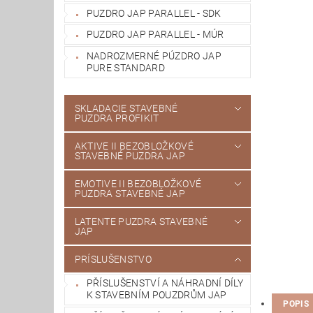
PUZDRO JAP PARALLEL - SDK
PUZDRO JAP PARALLEL - MÚR
NADROZMERNÉ PÚZDRO JAP
PURE STANDARD
SKLADACIE STAVEBNÉ
PUZDRA PROFIKIT
AKTIVE II BEZOBLOŽKOVÉ
STAVEBNÉ PUZDRA JAP
EMOTIVE II BEZOBLOŽKOVÉ
PUZDRA STAVEBNÉ JAP
LATENTE PUZDRA STAVEBNÉ
JAP
PRÍSLUŠENSTVO
PŘÍSLUŠENSTVÍ A NÁHRADNÍ DÍLY
K STAVEBNÍM POUZDRŮM JAP
POPIS