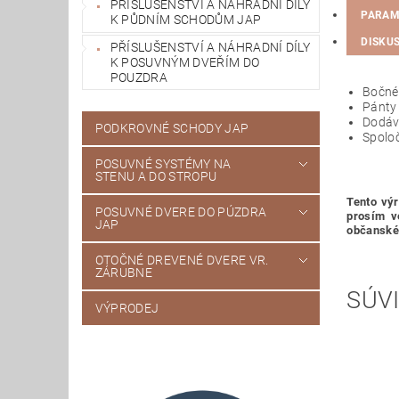
PŘÍSLUŠENSTVÍ A NÁHRADNÍ DÍLY
PARAM
K PŮDNÍM SCHODŮM JAP
DISKUS
PŘÍSLUŠENSTVÍ A NÁHRADNÍ DÍLY
K POSUVNÝM DVEŘÍM DO
POUZDRA
Bočné
Pánty
Dodáv
PODKROVNÉ SCHODY JAP
Spoloč
POSUVNÉ SYSTÉMY NA
STENU A DO STROPU
Tento výr
POSUVNÉ DVERE DO PÚZDRA
prosím v
JAP
občanské
OTOČNÉ DREVENÉ DVERE VR.
ZÁRUBNE
SÚVI
VÝPRODEJ