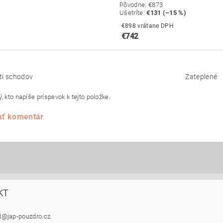
Pôvodne:
€873
Ušetríte
:
€131 (–15 %)
€898 vrátane DPH
€742
ti schodov
Zateplené
, kto napíše príspevok k tejto položke.
ať komentár
KT
d
@
jap-pouzdro.cz