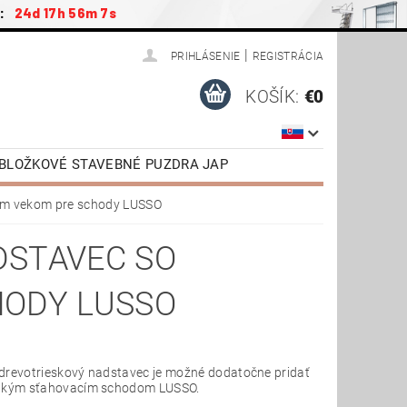
:
24d 17h 56m 7s
|
PRIHLÁSENIE
REGISTRÁCIA
KOŠÍK:
€0
ZOBLOŽKOVÉ STAVEBNÉ PUZDRA JAP
ENSTVO
PODKROVNÉ SCHODY JAP
ným vekom pre schody LUSSO
NÉ DVERE VR. ZÁRUBNE
DSTAVEC SO
TIAHNUTIE
VIDEONÁVODY
HODY LUSSO
drevotrieskový nadstavec je možné dodatočne pridať
tkým sťahovacím schodom LUSSO.