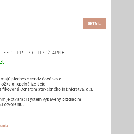
DETAIL
SSO - PP - PROTIPOŽIARNE
 4
 majú plechové sendvičové veko.
ložka a tepelná izolácia.
rtifikovaná Centrom stavebného inžinierstva, a.s.
mm je otvárací systém vybavený brzdiacim
u otvoreniu.
nutie