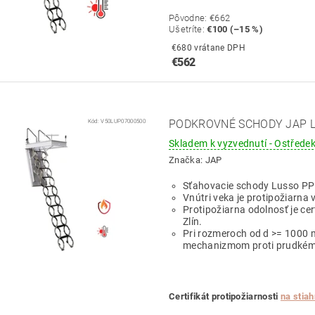
Pôvodne:
€662
Ušetríte
:
€100 (–15 %)
€680 vrátane DPH
€562
Kód:
V50LUP07000500
PODKROVNÉ SCHODY JAP LU
Skladem k vyzvednutí - Ostředek
Značka:
JAP
Sťahovacie schody Lusso PP
Vnútri veka je protipožiarna v
Protipožiarna odolnosť je ce
Zlín.
Pri rozmeroch od d >= 1000 
mechanizmom proti prudkém
Certifikát protipožiarnosti
na stiah