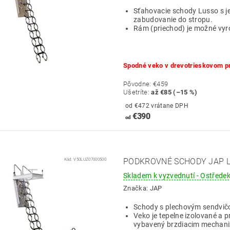
Sťahovacie schody Lusso s 
zabudovanie do stropu.
Rám (priechod) je možné vyr
Spodné veko v drevotrieskovom p
Pôvodne:
€459
Ušetríte
:
až €85 (–15 %)
od €472 vrátane DPH
€390
od
Kód:
V50LUZ07000500
PODKROVNÉ SCHODY JAP LU
Skladem k vyzvednutí - Ostředek
Značka:
JAP
Schody s plechovým sendvi
Veko je tepelne izolované a 
vybavený brzdiacim mechani