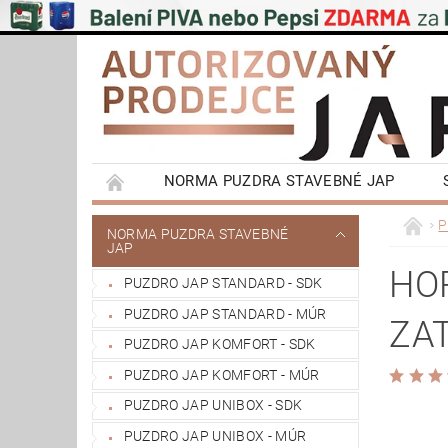
NORMA PUZDRA STAVEBNÉ JAP
EMOTIVE II BEZOBLOŽKOVÉ PUZDRA STAVEBN
P
NORMA PUZDRA STAVEBNÉ
JAP
POSUVNÉ SYSTÉMY NA STENU A DO STROPU
HO
PUZDRO JAP STANDARD - SDK
VÝPRODEJ
OBCHODNÍ PODMÍNKY
PUZDRO JAP STANDARD - MÚR
ZA
REFERENCIE ZÁKAZNÍKOV
NAŠE POBOČ
PUZDRO JAP KOMFORT - SDK
PUZDRO JAP KOMFORT - MÚR
PUZDRO JAP UNIBOX - SDK
PUZDRO JAP UNIBOX - MÚR