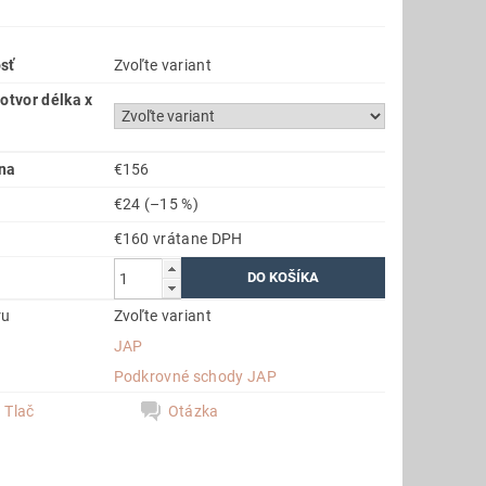
sť
Zvoľte variant
otvor délka x
na
€156
€24
(–15 %)
€160 vrátane DPH
ru
Zvoľte variant
JAP
a
Podkrovné schody JAP
Tlač
Otázka