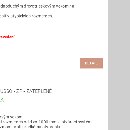
jednoduchým drevotrieskovým vekom na
obiť v atypických rozmeroch.
revedení.
DETAIL
SSO - ZP - ZATEPLENÉ
 4
čovým vekom.
pri rozmeroch od d >= 1000 mm je otvárací systém
zmom proti prudkému otvoreniu.