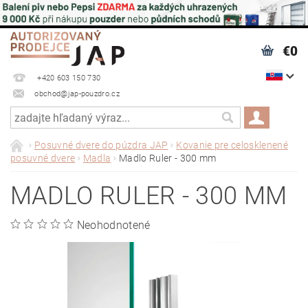
€0
+420 603 150 730
obchod@jap-pouzdro.cz
Posuvné dvere do púzdra JAP
Kovanie pre celosklenené
posuvné dvere
Madla
Madlo Ruler - 300 mm
MADLO RULER - 300 MM
Neohodnotené