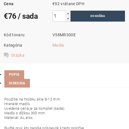
Cena
€92 vrátane DPH
€76
/ sada
Kód tovaru
V58MR300E
Kategória
Madla
Otázka
POPIS
DISKUSIA
Použitie na hrúbku skla 8-12 mm.
Hranaté madlo.
Uvedená cena je za komplet (sada).
Madlo s dĺžkou 300 mm.
Materiál: AL elox.
Buďte prvý, kto napíše príspevok k tejto položke.