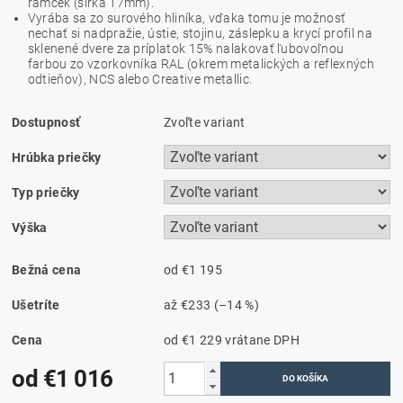
rámček (šírka 17mm).
Vyrába sa zo surového hliníka, vďaka tomu je možnosť
nechať si nadpražie, ústie, stojinu, záslepku a krycí profil na
sklenené dvere za príplatok 15% nalakovať ľubovoľnou
farbou zo vzorkovníka RAL (okrem metalických a reflexných
odtieňov), NCS alebo Creative metallic.
Dostupnosť
Zvoľte variant
Hrúbka priečky
Typ priečky
Výška
Bežná cena
od €1 195
Ušetríte
až
€233
(–14 %)
Cena
od €1 229
vrátane DPH
od €1 016