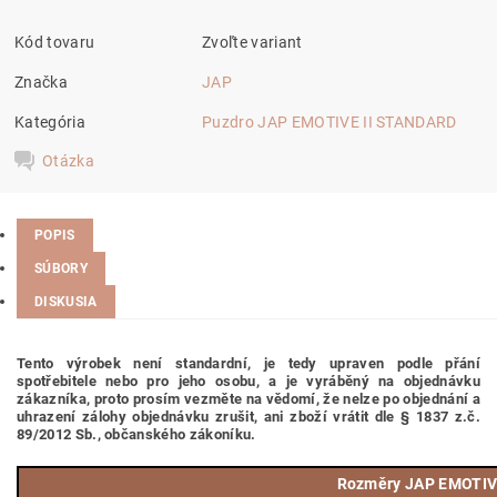
Kód tovaru
Zvoľte variant
Značka
JAP
Kategória
Puzdro JAP EMOTIVE II STANDARD
Otázka
POPIS
SÚBORY
DISKUSIA
Tento výrobek není standardní, je tedy
upraven podle přání
spotřebitele nebo pro jeho osobu,
a je vyráběný na objednávku
zákazníka, proto prosím vezměte na vědomí, že nelze po objednání a
uhrazení zálohy objednávku zrušit, ani zboží vrátit dle § 1837 z.č.
89/2012 Sb., občanského zákoníku.
Rozměry JAP EMOTIV