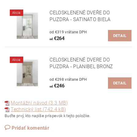
CELOSKLENENÉ DVEŘE DO
Akcia
PUZDRA - SATINATO BIELA
od €319 vrátane DPH
DETAIL
€264
od
CELOSKLENENÉ DVERE DO
Akcia
PUZDRA - PLANIBEL BRONZ
od €298 vrátane DPH
DETAIL
€246
od
Montážní návod (3.3 MB)
Technický list (742.4 kB)
Buďte prvý, kto napíše príspevok k tejto položke.
Pridať komentár