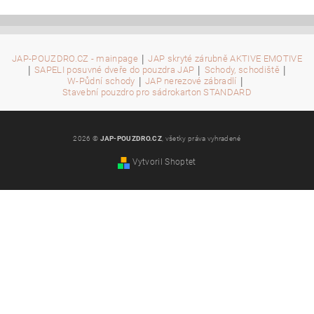
|
JAP-POUZDRO.CZ - mainpage
JAP skryté zárubně AKTIVE EMOTIVE
|
|
|
SAPELI posuvné dveře do pouzdra JAP
Schody, schodiště
|
|
W-Půdní schody
JAP nerezové zábradlí
Stavební pouzdro pro sádrokarton STANDARD
2026 ©
JAP-POUZDRO.CZ
, všetky práva vyhradené
Vytvoril Shoptet