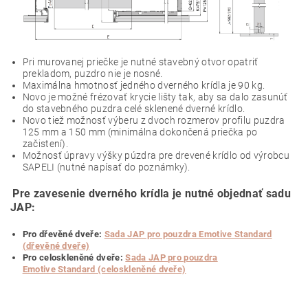
Pri murovanej priečke je nutné stavebný otvor opatriť
prekladom, puzdro nie je nosné.
Maximálna hmotnosť jedného dverného krídla je 90 kg.
Novo je možné frézovať krycie lišty tak, aby sa dalo zasunúť
do stavebného puzdra celé sklenené dverné krídlo.
Novo tiež možnosť výberu z dvoch rozmerov profilu puzdra
125 mm a 150 mm (minimálna dokončená priečka po
začistení).
Možnosť úpravy výšky púzdra pre drevené krídlo od výrobcu
SAPELI (nutné napísať do poznámky).
P
re zavesenie dverného krídla je nutné objednať sadu
JAP:
Pro dřevěné dveře:
Sada JAP pro pouzdra Emotive Standard
(dřevěné dveře)
Pro celoskleněné dveře:
Sada JAP pro pouzdra
Emotive Standard (celoskleněné dveře)