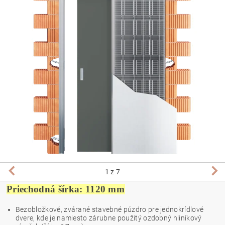
1
z 7
Priechodná šírka: 1120 mm
Bezobložkové, zvárané stavebné púzdro pre jednokrídlové
dvere, kde je namiesto zárubne použitý ozdobný hliníkový