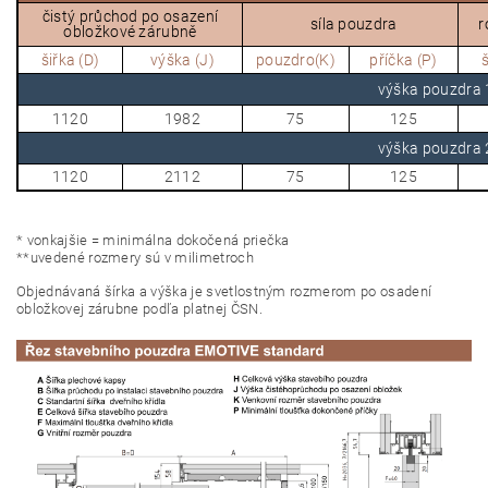
čistý průchod po osazení
síla pouzdra
r
obložkové zárubně
šiřka (D)
výška (J)
pouzdro(K)
příčka (P)
š
výška pouzdr
1120
1982
75
125
výška pouzdr
1120
2112
75
125
*
v
onkajšie = minimálna dokočená priečka
*
*
uvedené rozmery sú v milimetroch
O
bjednávaná šírka a výška je svetlostným rozmerom po osadení
obložkovej zárubne podľa platnej ČSN.