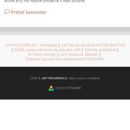
Buďte prvý, kto napíše príspevok k tejto položke.
Pridať komentár
|
JAP-POUZDRO.CZ - mainpage
JAP skryté zárubně AKTIVE EMOTIVE
|
|
|
SAPELI posuvné dveře do pouzdra JAP
Schody, schodiště
|
|
W-Půdní schody
JAP nerezové zábradlí
Stavební pouzdro pro sádrokarton STANDARD
2026 ©
JAP-POUZDRO.CZ
, všetky práva vyhradené
Vytvoril Shoptet