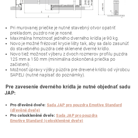
Pri murovanej priečke je nutné stavebný otvor opatriť
prekladom, puzdro nie je nosné.
Maximálna hmotnosť jedného dverného krídla je 90 kg.
Novo je možné frézovať krycie lišty tak, aby sa dalo zasunúť
do stavebného puzdra celé sklenené dverné krídlo.
Novo tiež možnosť výberu z dvoch rozmerov profilu puzdra
125 mm a 150 mm (minimálna dokončená priečka po
začistení).
Možnosť úpravy výšky púzdra pre drevené krídlo od výrobcu
SAPELI (nutné napísať do poznámky).
P
re zavesenie dverného krídla je nutné objednať sadu
JAP:
Pro dřevěné dveře:
Sada JAP pro pouzdra Emotive Standard
(dřevěné dveře)
Pro celoskleněné dveře:
Sada JAP pro pouzdra
Emotive Standard (celoskleněné dveře)