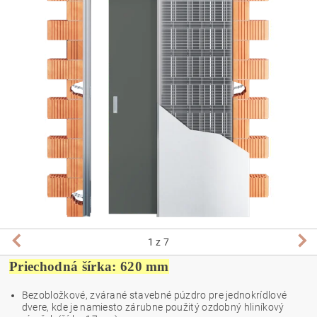
1
z 7
Priechodná šírka: 620 mm
Bezobložkové, zvárané stavebné púzdro pre jednokrídlové
dvere, kde je namiesto zárubne použitý ozdobný hliníkový