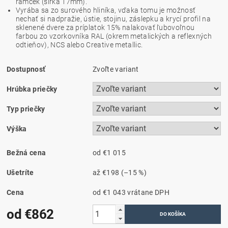
rámček (šírka 17mm).
Vyrába sa zo surového hliníka, vďaka tomu je možnosť
nechať si nadpražie, ústie, stojinu, záslepku a krycí profil na
sklenené dvere za príplatok 15% nalakovať ľubovoľnou
farbou zo vzorkovníka RAL (okrem metalických a reflexných
odtieňov), NCS alebo Creative metallic.
Dostupnosť
Zvoľte variant
Hrúbka priečky
Typ priečky
Výška
Bežná cena
od €1 015
Ušetríte
až
€198
(–15 %)
Cena
od €1 043
vrátane DPH
od €862