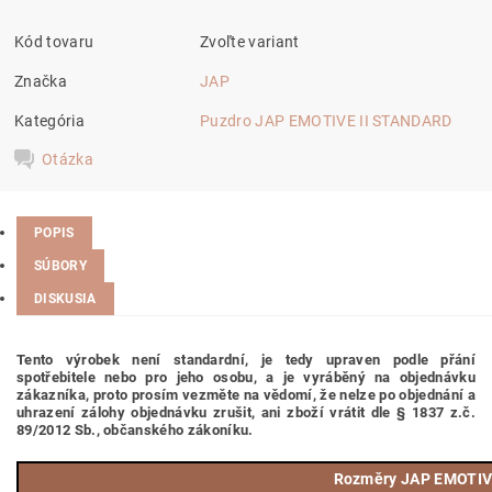
Kód tovaru
Zvoľte variant
Značka
JAP
Kategória
Puzdro JAP EMOTIVE II STANDARD
Otázka
POPIS
SÚBORY
DISKUSIA
Tento výrobek není standardní, je tedy
upraven podle přání
spotřebitele nebo pro jeho osobu,
a je vyráběný na objednávku
zákazníka, proto prosím vezměte na vědomí, že nelze po objednání a
uhrazení zálohy objednávku zrušit, ani zboží vrátit dle § 1837 z.č.
89/2012 Sb., občanského zákoníku.
Rozměry JAP EMOTIV