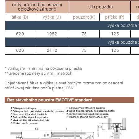
čistý průchod po osazení
síla pouzdra
r
obložkové zárubně
šiřka (D)
výška (J)
pouzdro(K)
příčka (P)
š
výška pouzdr
620
1982
75
125
výška pouzdr
620
2112
75
125
*
vonkajšie = minimálna dokočená priečka
**
uvedené rozmery sú v milimetroch
O
bjednávaná šírka a výška je svetlostným rozmerom po osadení
obložkovej zárubne podľa platnej ČSN.