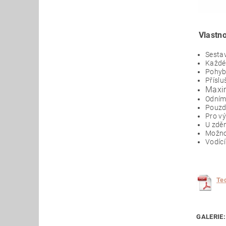
Vlastno
Sestav
Každé 
Pohyb 
Příslu
Maxim
Odníma
Pouzd
Pro vý
U zděn
Možno
Vodíc
T
e
GALERIE: