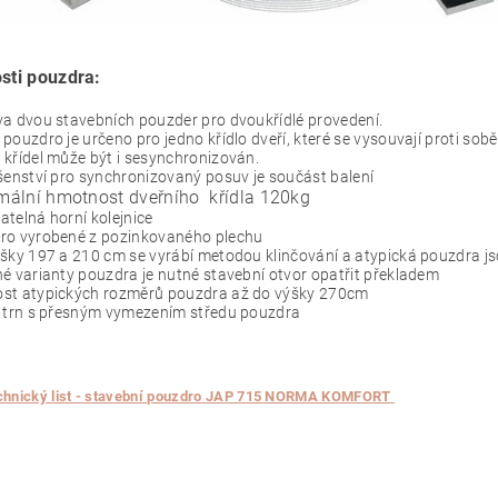
sti pouzdra:
a dvou stavebních pouzder pro dvoukřídlé provedení.
pouzdro je určeno pro jedno křídlo dveří, které se vysouvají proti sobě
křídel může být i sesynchronizován.
šenství pro synchronizovaný posuv je součást balení
ální hmotnost dveřního křídla 120kg
telná horní kolejnice
ro vyrobené z pozinkovaného plechu
šky 197 a 210 cm se vyrábí metodou klinčování a atypická pouzdra j
é varianty pouzdra je nutné stavební otvor opatřit překladem
st atypických rozměrů pouzdra až do výšky 270cm
í trn s přesným vymezením středu pouzdra
chnický list - stavební pouzdro JAP 715 NORMA KOMFORT