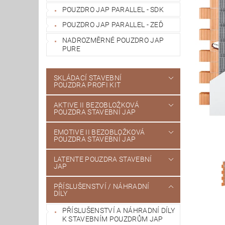
POUZDRO JAP PARALLEL - SDK
POUZDRO JAP PARALLEL - ZEĎ
NADROZMĚRNÉ POUZDRO JAP
PURE
SKLÁDACÍ STAVEBNÍ
POUZDRA PROFI KIT
AKTIVE II BEZOBLOŽKOVÁ
POUZDRA STAVEBNÍ JAP
EMOTIVE II BEZOBLOŽKOVÁ
POUZDRA STAVEBNÍ JAP
LATENTE POUZDRA STAVEBNÍ
JAP
PŘÍSLUŠENSTVÍ / NÁHRADNÍ
DÍLY
PŘÍSLUŠENSTVÍ A NÁHRADNÍ DÍLY
K STAVEBNÍM POUZDRŮM JAP