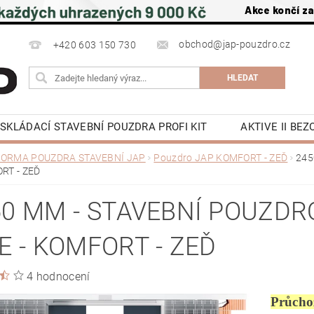
Akce končí z
obchod@jap-pouzdro.cz
+420 603 150 730
SKLÁDACÍ STAVEBNÍ POUZDRA PROFI KIT
AKTIVE II BE
NÍ JAP
LATENTE POUZDRA STAVEBNÍ JAP
PŘÍSLU
ORMA POUZDRA STAVEBNÍ JAP
Pouzdro JAP KOMFORT - ZEĎ
245
RT - ZEĎ
 NA ZEĎ A DO STROPU
POSUVNÉ DVEŘE DO POUZDRA J
OCHRANA OSOBNÍCH ÚDAJŮ
NAPIŠTE NÁM
KE S
50 MM - STAVEBNÍ POUZDR
Y
KONTAKTY
E - KOMFORT - ZEĎ
4 hodnocení
Průcho