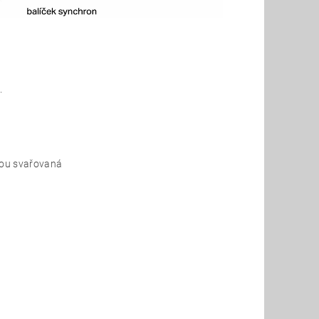
.
sou svařovaná