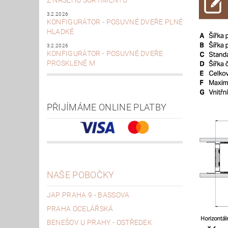
Z NAŠEHO SORTIMENTU
3.2.2026
KONFIGURÁTOR - POSUVNÉ DVEŘE PLNÉ
HLADKÉ
3.2.2026
KONFIGURÁTOR - POSUVNÉ DVEŘE
PROSKLENÉ M
PŘIJÍMÁME ONLINE PLATBY
NAŠE POBOČKY
JAP PRAHA 9 - BASSOVA
PRAHA OCELÁŘSKÁ
BENEŠOV U PRAHY - OSTŘEDEK