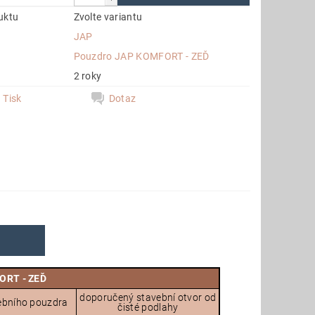
uktu
Zvolte variantu
JAP
e
Pouzdro JAP KOMFORT - ZEĎ
2 roky
Tisk
Dotaz
ORT - ZEĎ
doporučený stavební otvor od
ebního pouzdra
čisté podlahy