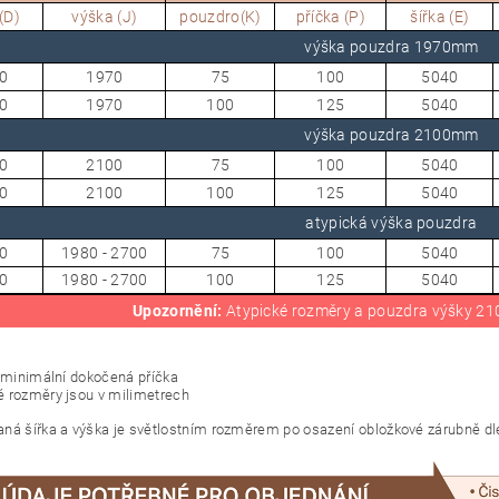
(D)
výška (J)
pouzdro(K)
příčka (P)
šířka (E)
výška pouzdra 1970mm
0
1970
75
100
5040
0
1970
100
125
5040
výška pouzdra 2100mm
0
2100
75
100
5040
0
2100
100
125
5040
atypická výška pouzdra
0
1980 - 2700
75
100
5040
0
1980 - 2700
100
125
5040
Upozornění:
Atypické rozměry a pouzdra výšky 210
= minimální dokočená příčka
 rozměry jsou v milimetrech
ná šířka a výška je světlostním rozměrem po osazení obložkové zárubně dl