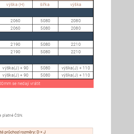
výška (H)
šířka
výška
2060
5080
2080
2060
5080
2080
2190
5080
2210
2190
5080
2210
výška(J) + 90
5080
výška(J) + 110
výška(J) + 90
5080
výška(J) + 110
0mm se nedají vrátit
e platné ČSN.