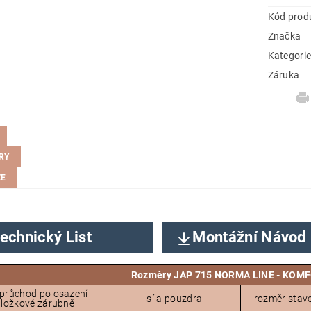
Kód prod
Značka
Kategori
Záruka
RY
ZE
echnický List
Montážní Návod
Rozměry JAP 715 NORMA LINE - KOMF
 průchod po osazení
síla pouzdra
rozměr stav
ložkové zárubně