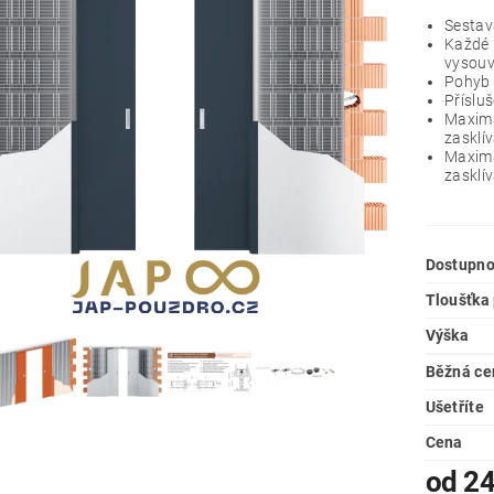
Sestav
Každé p
vysouva
Pohyb 
Příslu
Maximá
zasklív
Maximá
zasklív
Dostupno
Tloušťka
Výška
Běžná ce
Ušetříte
Cena
od 24