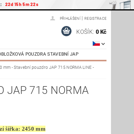
a:
22d 15h 5m 21s
|
PŘIHLÁŠENÍ
REGISTRACE
KOŠÍK:
0 Kč
ZOBLOŽKOVÁ POUZDRA STAVEBNÍ JAP
ŠENSTVÍ / NÁHRADNÍ DÍLY
0 mm - Stavební pouzdro JAP 715 NORMA LINE -
AP
DVEŘE OTOČNÉ SAPELI
TAŽENÍ
VIDEONÁVODY
O JAP 715 NORMA
zí šířka: 2450 mm