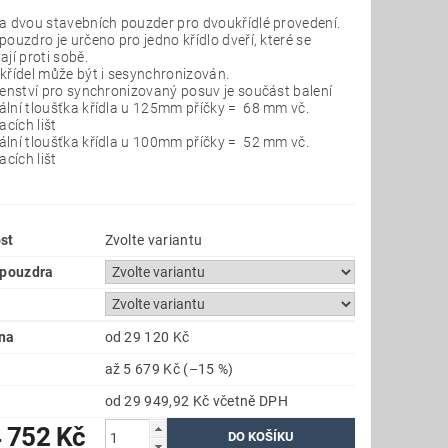
a dvou stavebních pouzder pro dvoukřídlé provedení.
ouzdro je určeno pro jedno křídlo dveří, které se
jí proti sobě.
křídel může být i sesynchronizován.
šenství pro synchronizovaný posuv je součást balení
lní tloušťka křídla u 125mm příčky = 68 mm vč.
acích lišt
lní tloušťka křídla u 100mm příčky = 52 mm vč.
acích lišt
st
Zvolte variantu
 pouzdra
na
od 29 120 Kč
až
5 679 Kč
(–15 %)
od 29 949,92 Kč
včetně DPH
 752 Kč