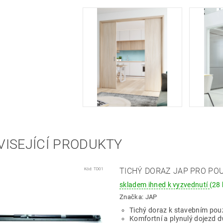
VISEJÍCÍ PRODUKTY
Kód:
TD01
TICHÝ DORAZ JAP PRO PO
skladem ihned k vyzvednutí
(28 
Značka:
JAP
Tichý doraz k stavebním p
Komfortní a plynulý dojezd dv