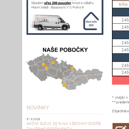
šiřka 
245
245
245
245
245
245
* vnější 
**uvedené
NOVINKY
Objednáva
31.3.2026
AKČNÍ SLEVA 20 % NA VŠECHNY DVEŘE