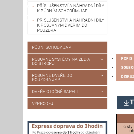
PŘÍSLUŠENSTVÍ A NÁHRADNÍ DÍLY
K PŮDNÍM SCHODŮM JAP
PŘÍSLUŠENSTVÍ A NÁHRADNÍ DÍLY
K POSUVNÝM DVEŘÍM DO
POUZDRA
PŮDNÍ SCHODY JAP
POPIS
POSUVNÉ SYSTÉMY NA ZEĎ A
DO STROPU
SOUBO
POSUVNÉ DVEŘE DO
DISKU
POUZDRA JAP
DVEŘE OTOČNÉ SAPELI
T
VÝPRODEJ
čistý
ob