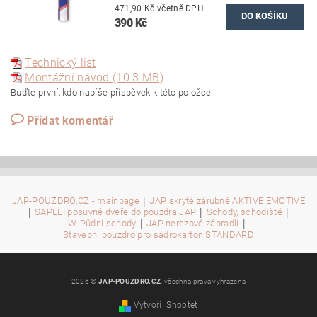
471,90 Kč včetně DPH
390 Kč
Technický list
Montážní návod (10.3 MB)
Buďte první, kdo napíše příspěvek k této položce.
Přidat komentář
|
JAP-POUZDRO.CZ - mainpage
JAP skryté zárubně AKTIVE EMOTIVE
|
|
|
SAPELI posuvné dveře do pouzdra JAP
Schody, schodiště
|
|
W-Půdní schody
JAP nerezové zábradlí
Stavební pouzdro pro sádrokarton STANDARD
2026 ©
JAP-POUZDRO.CZ
, všechna práva vyhrazena
Vytvořil Shoptet