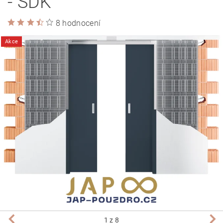
- SDK
8 hodnocení
Akce
1
z 8