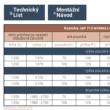
Technický
Montážní
List
Návod
Rozměry JAP 715 NORMA L
čistý průchod po osazení
síla pouzdra
roz
obložkové zárubně
šiřka (D)
výška (J)
pouzdro(K)
příčka (P)
šíř
výška pouzdr
1250
1970
75
100
2
1250
1970
100
125
2
výška pouzdr
1250
2100
75
100
2
1250
2100
100
125
2
atypická výška
1250
1980 - 2700
75
100
2
1250
1980 - 2700
100
125
2
NORMAL KOMFORT