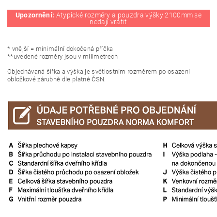
Upozornění:
Atypické rozměry a pouzdra výšky 2100mm se
nedají vrátit
* vnější = minimální dokočená příčka
**uvedené rozměry jsou v milimetrech
Objednávaná šířka a výška je světlostním rozměrem po osazení
obložkové zárubně dle platné ČSN.