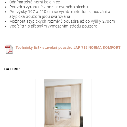
Odnímatelná horní kolejnice
Pouzdro vyrobené z pozinkovaného plechu
Pro výšky 197 a 210 cm se vyrábí metodou klinčování a
atypická pouzdra jsou svařovaná
Možnost atypických rozměrů pouzdra až do výšky 270cm
Vodící trn s přesným vymezením středu pouzdra
T
echnický list - stavební pouzdro JAP 715 NORMA KOMFORT
GALERIE: