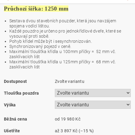
Průchozí šířka: 1250 mm
Sestava dvou stavebních pouzder, která jsou navzájem
spojena vodící lištou.
Každé pouzdro je určeno pro jednokřídlové dveře, které se
vysouvají proti sobě.
Pohyb křídel může být i sesynchronizován.
Synchronizovaný pojezd v ceně.
Maximální tloušťka křídla u 100mm příčky = 52 mm vč.
zasklívacích lišt
Maximální tloušťka křídla u 125mm příčky = 68 mm vč.
zasklívacích lišt
Dostupnost
Zvolte variantu
Tloušťka pouzdra
Výška
Běžná cena
od 19 980 Kč
Ušetříte
až
3 897 Kč
(–15 %)