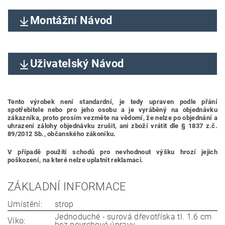
Montážní Návod
Uživatelský Návod
Tento výrobek není standardní, je tedy upraven podle přání
spotřebitele nebo pro jeho osobu a je vyráběný na objednávku
zákazníka, proto prosím vezměte na vědomí, že nelze po objednání a
uhrazení zálohy objednávku zrušit, ani zboží vrátit dle § 1837 z.č.
89/2012 Sb., občanského zákoníku.
V případě použití schodů pro nevhodnout výšku hrozí jejich
poškození, na které nelze uplatnit reklamaci.
ZÁKLADNÍ INFORMACE
Umístění:
strop
Jednoduché - surová dřevotříska tl. 1.6 cm
Víko:
bez povrchové úpravy