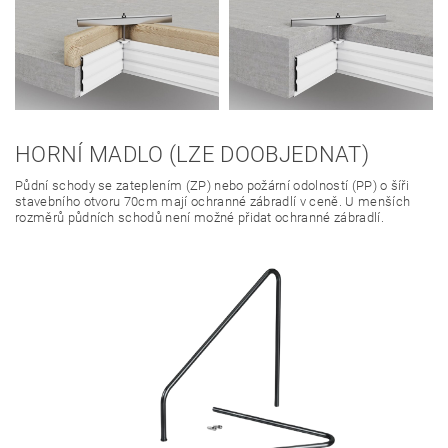
HORNÍ MADLO (LZE DOOBJEDNAT)
Půdní schody se zateplením (ZP) nebo požární odolností (PP) o šíři
stavebního otvoru 70cm mají ochranné zábradlí v ceně. U menších
rozměrů půdních schodů není možné přidat ochranné zábradlí.