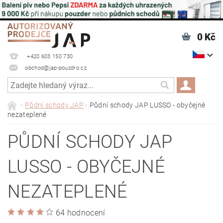
0 Kč
+420 603 150 730
obchod@jap-pouzdro.cz
Půdní schody JAP
Půdní schody JAP LUSSO - obyčejné
nezateplené
PŮDNÍ SCHODY JAP
LUSSO - OBYČEJNÉ
NEZATEPLENÉ
64 hodnocení