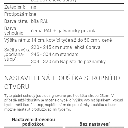
Zateplení:
ne
Protipožární:
ne
Barva rámu:
bílá RAL
Barva
černá RAL + galvanický pozink
schodnic:
Výška rámu:
14 cm, kotvící tyče až do 50 cm v ceně
220 - 245 cm nutná lehká úprava
Světlá výška
„podlaha-
245 - 304 cm standard
strop“:
304 - 320 cm Napište do poznámky
NASTAVITELNÁ TLOUŠŤKA STROPNÍHO
OTVORU
Tyto půdní schody jsou designované pro tloušťku stropu 23cm. V
případě nižší tloušťky je možné chybějící výšku vyplnit špalkem. Pokud
byste měli tlustší strop, napište nám do poznámky tloušťku a bude
možné nastavit prodlužovacími tyčemi.
Nastavení dřevěnou
podložkou
Bez nastavení