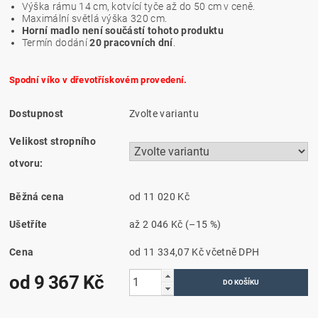
Výška rámu 14 cm, kotvící tyče až do 50 cm v ceně.
Maximální světlá výška 320 cm.
Horní madlo není součástí tohoto produktu
Termín dodání
20 pracovních dní
.
Spodní víko v dřevotřískovém provedení.
Dostupnost
Zvolte variantu
Velikost stropního
otvoru:
Běžná cena
od 11 020 Kč
Ušetříte
až
2 046 Kč
(–15 %)
Cena
od 11 334,07 Kč
včetně DPH
od 9 367 Kč