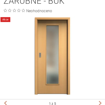
ZÁRUBNĚ - BUK
Neohodnoceno
Akce
1
z 5