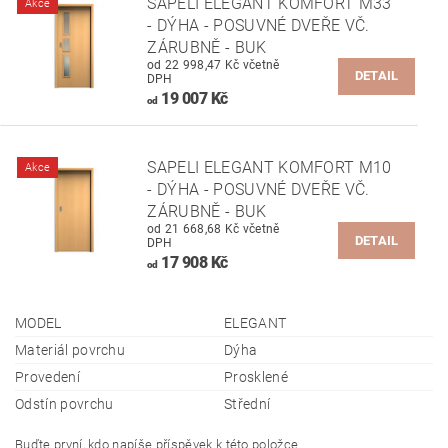
SAPELI ELEGANT KOMFORT M33
Akce
- DÝHA - POSUVNÉ DVEŘE VČ.
ZÁRUBNĚ - BUK
od 22 998,47 Kč včetně
DETAIL
DPH
19 007 Kč
od
SAPELI ELEGANT KOMFORT M10
Akce
- DÝHA - POSUVNÉ DVEŘE VČ.
ZÁRUBNĚ - BUK
od 21 668,68 Kč včetně
DETAIL
DPH
17 908 Kč
od
MODEL
ELEGANT
Materiál povrchu
Dýha
Provedení
Prosklené
Odstín povrchu
Střední
Buďte první, kdo napíše příspěvek k této položce.