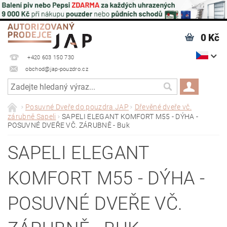
0 Kč
+420 603 150 730
obchod@jap-pouzdro.cz
Posuvné Dveře do pouzdra JAP
Dřevěné dveře vč.
zárubně Sapeli
SAPELI ELEGANT KOMFORT M55 - DÝHA -
POSUVNÉ DVEŘE VČ. ZÁRUBNĚ - Buk
SAPELI ELEGANT
KOMFORT M55 - DÝHA -
POSUVNÉ DVEŘE VČ.