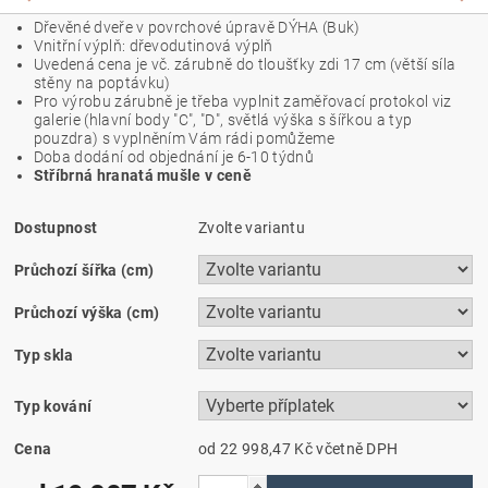
Dřevěné dveře v povrchové úpravě DÝHA (Buk)
Vnitřní výplň: dřevodutinová výplň
Uvedená cena je vč. zárubně do tloušťky zdi 17 cm (větší síla
stěny na poptávku)
Pro výrobu zárubně je třeba vyplnit zaměřovací protokol viz
galerie (hlavní body "C", "D", světlá výška s šířkou a typ
pouzdra) s vyplněním Vám rádi pomůžeme
Doba dodání od objednání je 6-10 týdnů
Stříbrná hranatá mušle v ceně
Dostupnost
Zvolte variantu
Průchozí šířka (cm)
Průchozí výška (cm)
Typ skla
Typ kování
Cena
od 22 998,47 Kč
včetně DPH