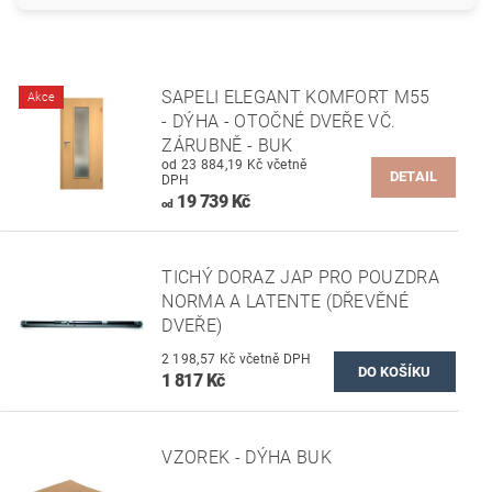
SAPELI ELEGANT KOMFORT M55
Akce
- DÝHA - OTOČNÉ DVEŘE VČ.
ZÁRUBNĚ - BUK
od 23 884,19 Kč včetně
DETAIL
DPH
19 739 Kč
od
TICHÝ DORAZ JAP PRO POUZDRA
NORMA A LATENTE (DŘEVĚNÉ
DVEŘE)
2 198,57 Kč včetně DPH
1 817 Kč
VZOREK - DÝHA BUK