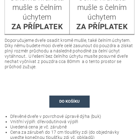
mušle s čelním
mušle s čelním
úchytem
úchytem
ZA PŘÍPLATEK
ZA PŘÍPLATEK
Doporučujeme dveře osadit kromě mušle, také čelním úchytem.
Díky němu budete moci dveře celé zasunout do pouzdra a získat
plný rozměr průchodu a následně pohodlně za čelní úchyt
vytáhnout.. U řešení bez čelního úchytu musíte posuvné dveře
nechat vyčnívat z pouzdra cca 80mm a o tento prostor se
průchod zužuje.
DO KOŠÍKU
Dřevěné dveře v povrchové úpravě dýha (
buk
)
Vnitřní výplň: dřevodutinová výplň
Uvedená cena je vč. zárubně
Cena za zárubeň do 17 cm tloušťky zdi (do objednávky
uveďte konečnou tloušťku zdi vč. obkladů)