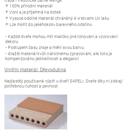
třeba i v exotické barvě wenge.
100% přírodní materiál
Voní a je příjemná na dotek
Vysoce odolné materiál chráněný 4 vrstvami UV laku
Lze mořit do jakéhokoliv barevného odstínu
Každé dveře mohou mít maličko jiné tónování a vzorování
dekoru
Postupem času zraje a mění svou barvu
dražší materiál kvůli náročnému zpracování, ale toto je
kompenzováno jedinečností a elegancí
Vnitřní materiál: Dřevodutina
Nejčastěji používaná výplň u dveří SAPELI. Dveře díky ní získají
potřebnou tuhost a pevnost.