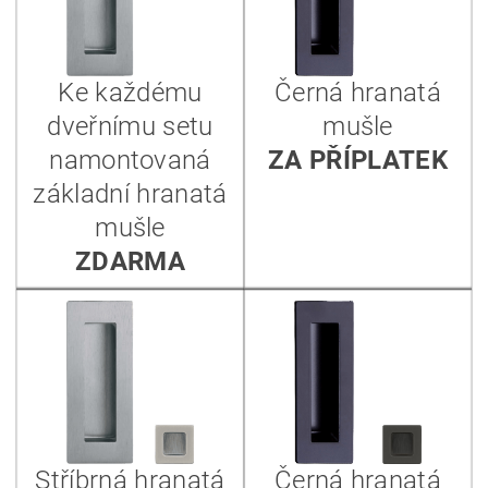
Ke každému
Černá hranatá
dveřnímu setu
mušle
namontovaná
ZA PŘÍPLATEK
základní hranatá
mušle
ZDARMA
Stříbrná hranatá
Černá hranatá