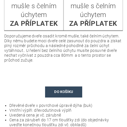
mušle s čelním
mušle s čelním
úchytem
úchytem
ZA PŘÍPLATEK
ZA PŘÍPLATEK
Doporučujeme dveře osadit kromě mušle, také čelním úchytem.
Díky němu budete moci dveře celé zasunout do pouzdra a získat
plný rozměr průchodu a následně pohodlně za čelní úchyt
vytáhnout.. U řešení bez čelního úchytu musíte posuvné dveře
nechat vyčnívat z pouzdra cca 80mm a o tento prostor se
průchod zužuje.
DO KOŠÍKU
Dřevěné dveře v povrchové úpravě dýha (
buk
)
Vnitřní výplň: dřevodutinová výplň
Uvedená cena je vč. zárubně
Cena za zárubeň do 17 cm tloušťky zdi (do objednávky
uveďte konečnou tloušťku zdi vč. obkladů)