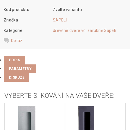
Kód produktu
Zvolte variantu
Značka
SAPELI
Kategorie
dřevěné dveře vč. zárubně Sapeli
Dotaz
POPIS
PARAMETRY
DISKUZE
VYBERTE SI KOVÁNÍ NA VAŠE DVEŘE: