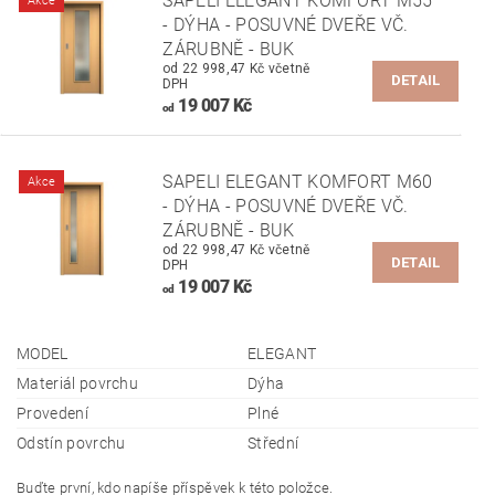
SAPELI ELEGANT KOMFORT M55
Akce
- DÝHA - POSUVNÉ DVEŘE VČ.
ZÁRUBNĚ - BUK
od 22 998,47 Kč včetně
DETAIL
DPH
19 007 Kč
od
SAPELI ELEGANT KOMFORT M60
Akce
- DÝHA - POSUVNÉ DVEŘE VČ.
ZÁRUBNĚ - BUK
od 22 998,47 Kč včetně
DETAIL
DPH
19 007 Kč
od
MODEL
ELEGANT
Materiál povrchu
Dýha
Provedení
Plné
Odstín povrchu
Střední
Buďte první, kdo napíše příspěvek k této položce.