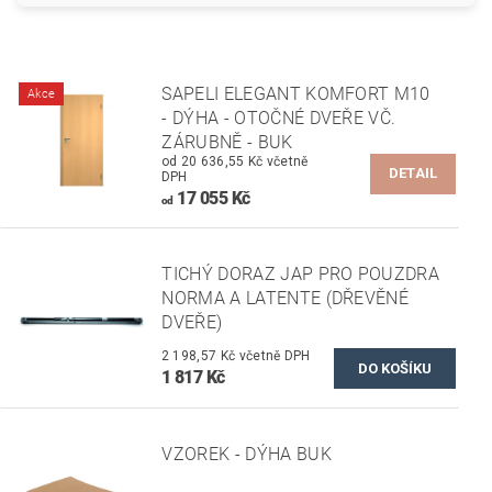
SAPELI ELEGANT KOMFORT M10
Akce
- DÝHA - OTOČNÉ DVEŘE VČ.
ZÁRUBNĚ - BUK
od 20 636,55 Kč včetně
DETAIL
DPH
17 055 Kč
od
TICHÝ DORAZ JAP PRO POUZDRA
NORMA A LATENTE (DŘEVĚNÉ
DVEŘE)
2 198,57 Kč včetně DPH
1 817 Kč
VZOREK - DÝHA BUK