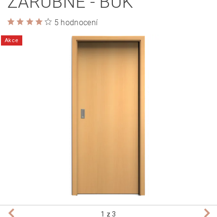
ZÁRUBNĚ - BUK
5 hodnocení
Akce
1
z 3