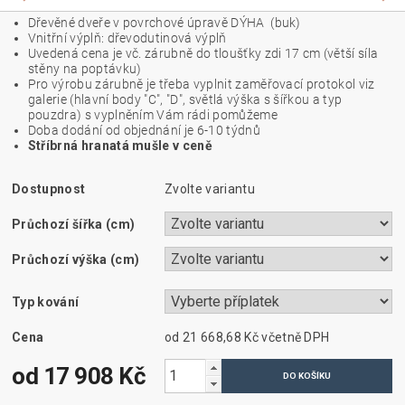
Dřevěné dveře v povrchové úpravě DÝHA (buk)
Vnitřní výplň: dřevodutinová výplň
Uvedená cena je vč. zárubně do tloušťky zdi 17 cm (větší síla
stěny na poptávku)
Pro výrobu zárubně je třeba vyplnit zaměřovací protokol viz
galerie (hlavní body "C", "D", světlá výška s šířkou a typ
pouzdra) s vyplněním Vám rádi pomůžeme
Doba dodání od objednání je 6-10 týdnů
Stříbrná hranatá mušle v ceně
Dostupnost
Zvolte variantu
Průchozí šířka (cm)
Průchozí výška (cm)
Typ kování
Cena
od 21 668,68 Kč
včetně DPH
od 17 908 Kč