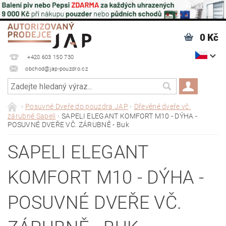
0 Kč
+420 603 150 730
obchod@jap-pouzdro.cz
Posuvné Dveře do pouzdra JAP
Dřevěné dveře vč.
zárubně Sapeli
SAPELI ELEGANT KOMFORT M10 - DÝHA -
POSUVNÉ DVEŘE VČ. ZÁRUBNĚ - Buk
SAPELI ELEGANT
KOMFORT M10 - DÝHA -
POSUVNÉ DVEŘE VČ.