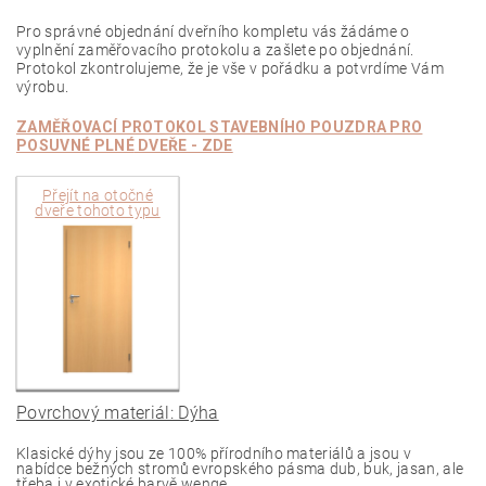
Pro správné objednání dveřního kompletu vás žádáme o
vyplnění zaměřovacího protokolu a zašlete po objednání.
Protokol zkontrolujeme, že je vše v pořádku a potvrdíme Vám
výrobu.
ZAMĚŘOVACÍ PROTOKOL STAVEBNÍHO POUZDRA PRO
POSUVNÉ PLNÉ
DVEŘE - ZDE
Přejít na
otočné
dveře tohoto typu
Povrchový materiál: Dýha
Klasické dýhy jsou ze 100% přírodního materiálů a jsou v
nabídce bežných stromů evropského pásma dub, buk, jasan, ale
třeba i v exotické barvě wenge.