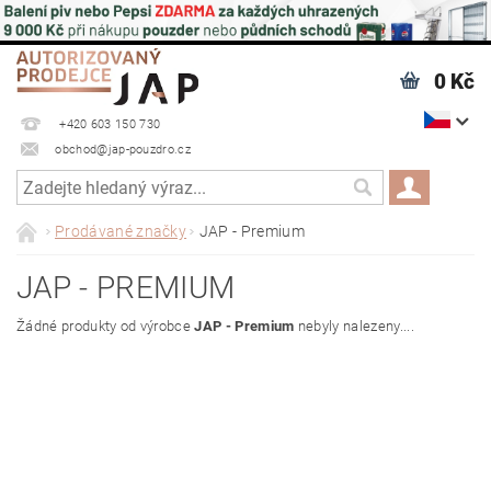
0 Kč
+420 603 150 730
obchod@jap-pouzdro.cz
Prodávané značky
JAP - Premium
JAP - PREMIUM
Žádné produkty od výrobce
JAP - Premium
nebyly nalezeny....