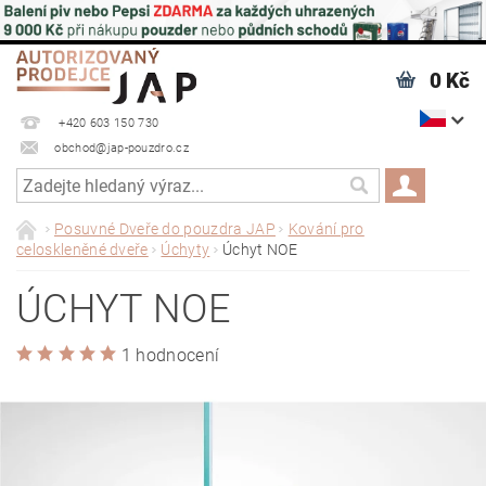
0 Kč
+420 603 150 730
obchod@jap-pouzdro.cz
Posuvné Dveře do pouzdra JAP
Kování pro
celoskleněné dveře
Úchyty
Úchyt NOE
ÚCHYT NOE
1 hodnocení