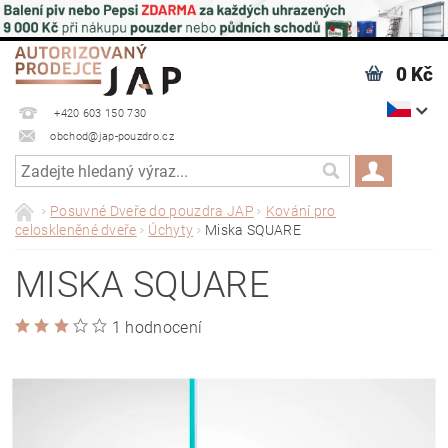
0 Kč
+420 603 150 730
obchod@jap-pouzdro.cz
Posuvné Dveře do pouzdra JAP
Kování pro
celoskleněné dveře
Úchyty
Miska SQUARE
MISKA SQUARE
1 hodnocení