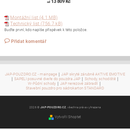
13 809 Kč
od
Montážní list (4.1 MB)
Technický list (756.7 kB)
Buďte první, kdo napíše příspěvek k této položce.
Přidat komentář
|
JAP-POUZDRO.CZ - mainpage
JAP skryté zárubně AKTIVE EMOTIVE
|
|
|
SAPELI posuvné dveře do pouzdra JAP
Schody, schodiště
|
|
W-Půdní schody
JAP nerezové zábradlí
Stavební pouzdro pro sádrokarton STANDARD
2026 ©
JAP-POUZDRO.CZ
, všechna práva vyhrazena
Vytvořil Shoptet