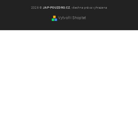
2026 ©
JAP-POUZDRO.CZ
, všechna práva vyhrazena
Vytvořil Shoptet