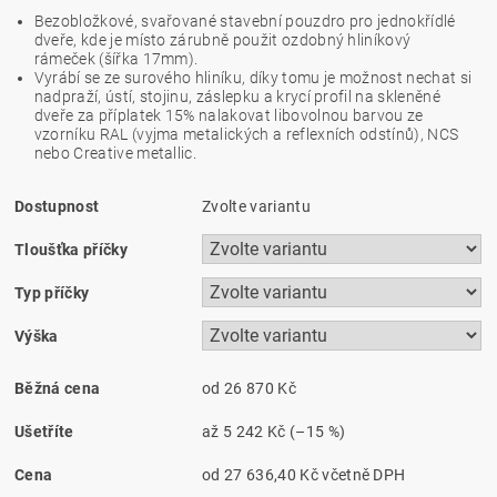
Bezobložkové, svařované stavební pouzdro pro jednokřídlé
dveře, kde je místo zárubně použit ozdobný hliníkový
rámeček (šířka 17mm).
Vyrábí se ze surového hliníku, díky tomu je možnost nechat si
nadpraží, ústí, stojinu, záslepku a krycí profil na skleněné
dveře za příplatek 15% nalakovat libovolnou barvou ze
vzorníku RAL (vyjma metalických a reflexních odstínů), NCS
nebo Creative metallic.
Dostupnost
Zvolte variantu
Tloušťka příčky
Typ příčky
Výška
Běžná cena
od 26 870 Kč
Ušetříte
až
5 242 Kč
(–15 %)
Cena
od 27 636,40 Kč
včetně DPH