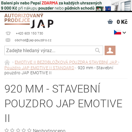
0 Kč
+420 603 150 730
obchod@jap-pouzdro.cz
EMOTIVE II BEZOBLOŽKOVÁ POUZDRA STAVEBNÍ JAP
Pouzdro JAP EMOTIVE II STANDARD
920 mm - Stavební
pouzdro JAP EMOTIVE II
920 MM - STAVEBNÍ
POUZDRO JAP EMOTIVE
II
Neohodnoceno