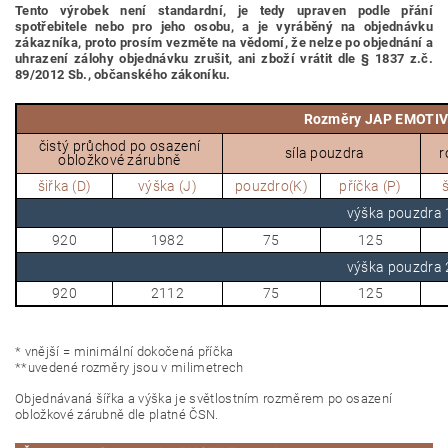
Tento výrobek není standardní, je tedy
upraven podle přání
spotřebitele nebo pro jeho osobu,
a je vyráběný na objednávku
zákazníka, proto prosím vezměte na vědomí, že nelze po objednání a
uhrazení zálohy objednávku zrušit, ani zboží vrátit dle § 1837 z.č.
89/2012 Sb., občanského zákoníku.
Rozměry JAP EMOTIV
čistý průchod po osazení
síla pouzdra
r
obložkové zárubně
šiřka (D)
výška (J)
pouzdro(K)
příčka (P)
š
výška pouzdr
920
1982
75
125
výška pouzdr
920
2112
75
125
* vnější = minimální dokočená příčka
**uvedené rozměry jsou v milimetrech
Objednávaná šířka a výška je světlostním rozměrem po osazení
obložkové zárubně dle platné ČSN.