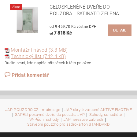
CELOSKLENĚNÉ DVEŘE DO
Akce
POUZDRA - SATINATO ZELENÁ
od 9 459,78 Kč včetně DPH
DETAIL
7 818 Kč
od
Montážní návod (3.3 MB)
Technický list (742.4 kB)
Buďte první, kdo napíše příspěvek k této položce.
Přidat komentář
|
JAP-POUZDRO.CZ - mainpage
JAP skryté zárubně AKTIVE EMOTIVE
|
|
|
SAPELI posuvné dveře do pouzdra JAP
Schody, schodiště
|
|
W-Půdní schody
JAP nerezové zábradlí
Stavební pouzdro pro sádrokarton STANDARD