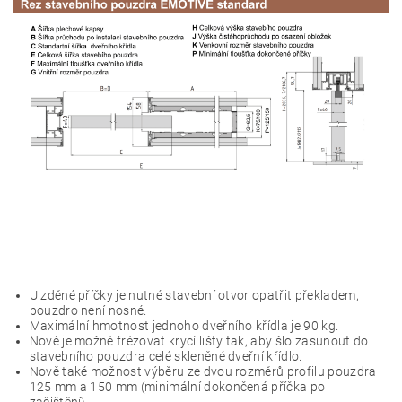
U zděné příčky je nutné stavební otvor opatřit překladem,
pouzdro není nosné.
Maximální hmotnost jednoho dveřního křídla je 90 kg.
Nově je možné frézovat krycí lišty tak, aby šlo zasunout do
stavebního pouzdra celé skleněné dveřní křídlo.
Nově také možnost výběru ze dvou rozměrů profilu pouzdra
125 mm a 150 mm (minimální dokončená příčka po
začištění)